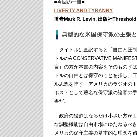
■今回の一冊■
LIVERTY AND TYRANNY
著者Mark R. Levin, 出版社Threshold,
典型的な米国保守派の主張
タイトルは直訳すると「自由と圧制
トルのA CONSERVATIVE MANIF
言）の方が本書の内容をそのものず
トルの自由とは保守のことを指し、
ル思想を指す。アメリカのラジオの
ホストとして著名な保守派の論客の
書だ。
政府の役割はなるだけ小さい方がよ
な調整機能は自由市場にゆだねるべ
メリカの保守主義の基本的な理念を