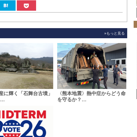
»もっと見る
産に輝く「石舞台古墳」
〈熊本地震〉熱中症からどう命
0…
を守るか？…