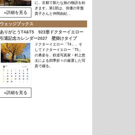
に、京都で新たな旅の物語を紡
ぎます。第1部は、俳優の常盤
»詳細を見る
貴子さんと仲間由紀…
ウェッジブックス
ありがとうT4&T5 923形ドクターイエロー
引退記念カレンダー2027 壁掛けタイプ
ドクターイエロー「T4」、そ
してドクターイエロー「T5」
の勇姿を、鉄道写真家・村上悠
太による四季折々の厳選した写
真で綴る。
»詳細を見る