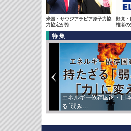
米国・サウジアラビア原子力協
野党・
力協定が持…
権者の
特集
エネルギー依存国家・日
る｢弱み…