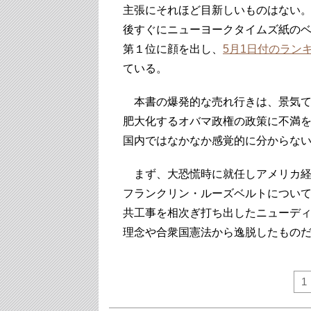
主張にそれほど目新しいものはない
後すぐにニューヨークタイムズ紙の
第１位に顔を出し、
5月1日付のラン
ている。
本書の爆発的な売れ行きは、景気て
肥大化するオバマ政権の政策に不満
国内ではなかなか感覚的に分からな
まず、大恐慌時に就任しアメリカ経
フランクリン・ルーズベルトについ
共工事を相次ぎ打ち出したニューデ
理念や合衆国憲法から逸脱したもの
1