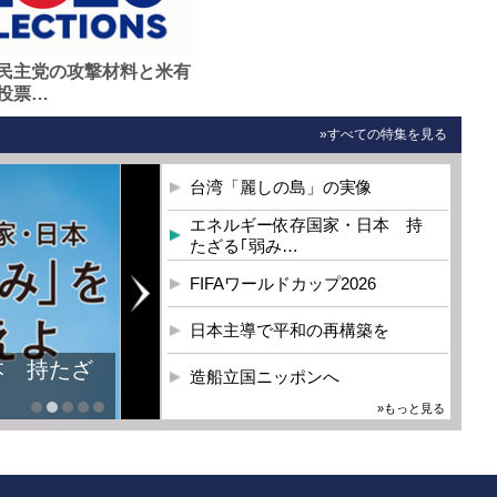
民主党の攻撃材料と米有
投票…
»すべての特集を見る
台湾「麗しの島」の実像
エネルギー依存国家・日本 持
たざる｢弱み…
FIFAワールドカップ2026
日本主導で平和の再構築を
本 持たざ
造船立国ニッポンへ
»もっと見る