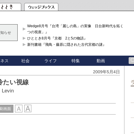
Wedge8月号『台湾「麗しの島」の実像 日台新時代を拓く「3
つの視座」』
お知らせ
ひととき8月号『京都 2と5の物語』
新刊書籍『飛鳥・藤原に隠された古代宮都の謎』
ジネス
社会
ライフ
特集
動画
2009年5月4日
冷たい視線
 Levin
刷画面