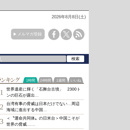
2026年8月8日(土)
メルマガ登録
ランキング
1時間
24時間
1週間
いいね
世界遺産に輝く「石舞台古墳」 2300ト
1
ンの巨石が露出…
台湾有事の脅威は日本だけでない…周辺
2
海域に進出する中国…
＜〝運命共同体〟の日米台＞中国こそが
3
世界の脅威....…