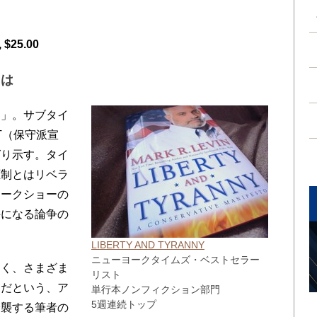
 $25.00
とは
」。サブタイ
EST（保守派宣
ばり示す。タイ
圧制とはリベラ
トークショーの
手になる論争の
LIBERTY AND TYRANNY
ニューヨークタイムズ・ベストセラー
く、さまざま
リスト
きだという、ア
単行本ノンフィクション部門
5週連続トップ
踏襲する筆者の