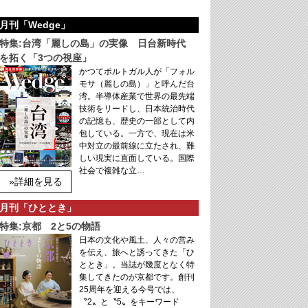
月刊「Wedge」
特集:台湾「麗しの島」の実像 日台新時代
を拓く「3つの視座」
かつてポルトガル人が「フォル
モサ（麗しの島）」と呼んだ台
湾。半導体産業で世界の最先端
技術をリードし、日本統治時代
の記憶も、歴史の一部として内
包している。一方で、現在は米
中対立の最前線に立たされ、難
しい現実に直面している。国際
社会で複雑な立…
»詳細を見る
月刊「ひととき」
特集:京都 2と5の物語
日本の文化や風土、人々の営み
を伝え、旅へと誘ってきた「ひ
ととき」。当誌が幾度となく特
集してきたのが京都です。創刊
25周年を迎える今号では、
〝2〟と〝5〟をキーワード