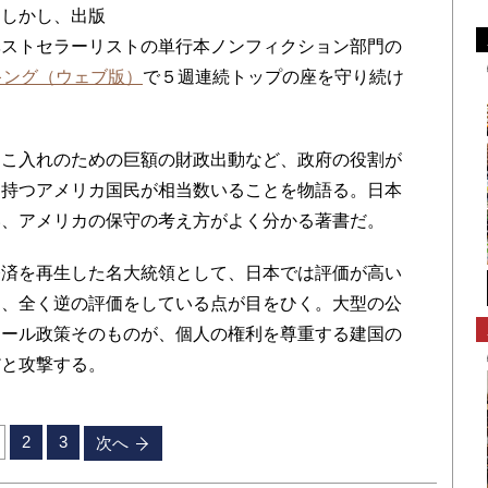
。しかし、出版
ベストセラーリストの単行本ノンフィクション部門の
キング（ウェブ版）
で５週連続トップの座を守り続け
こ入れのための巨額の財政出動など、政府の役割が
を持つアメリカ国民が相当数いることを物語る。日本
い、アメリカの保守の考え方がよく分かる著書だ。
済を再生した名大統領として、日本では評価が高い
て、全く逆の評価をしている点が目をひく。大型の公
ィール政策そのものが、個人の権利を尊重する建国の
だと攻撃する。
2
3
次へ