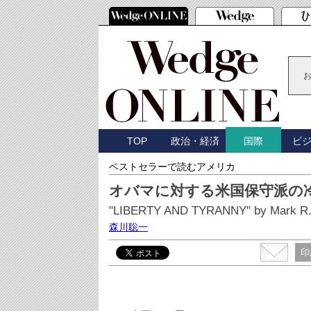
TOP
政治・経済
ビ
国際
ベストセラーで読むアメリカ
オバマに対する米国保守派の
"LIBERTY AND TYRANNY" by Mark R.
森川聡一
印