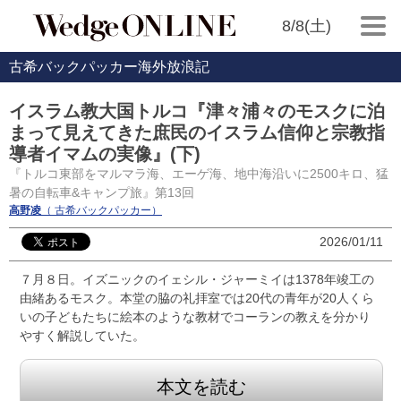
8/8(土)
古希バックパッカー海外放浪記
イスラム教大国トルコ『津々浦々のモスクに泊
まって見えてきた庶民のイスラム信仰と宗教指
導者イマムの実像』(下)
『トルコ東部をマルマラ海、エーゲ海、地中海沿いに2500キロ、猛
暑の自転車&キャンプ旅』第13回
高野凌
（ 古希バックパッカー）
2026/01/11
７月８日。イズニックのイェシル・ジャーミイは1378年竣工の
由緒あるモスク。本堂の脇の礼拝室では20代の青年が20人くら
いの子どもたちに絵本のような教材でコーランの教えを分かり
やすく解説していた。
本文を読む