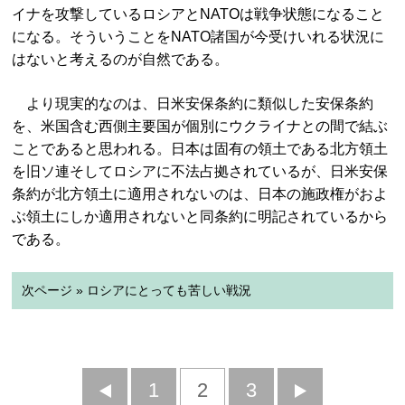
イナを攻撃しているロシアとNATOは戦争状態になること
になる。そういうことをNATO諸国が今受けいれる状況に
はないと考えるのが自然である。
より現実的なのは、日米安保条約に類似した安保条約
を、米国含む西側主要国が個別にウクライナとの間で結ぶ
ことであると思われる。日本は固有の領土である北方領土
を旧ソ連そしてロシアに不法占拠されているが、日米安保
条約が北方領土に適用されないのは、日本の施政権がおよ
ぶ領土にしか適用されないと同条約に明記されているから
である。
次ページ » ロシアにとっても苦しい戦況
前
1
2
3
次