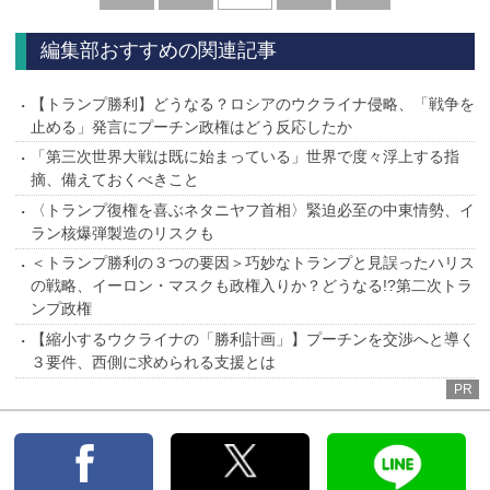
へ
へ
編集部おすすめの関連記事
【トランプ勝利】どうなる？ロシアのウクライナ侵略、「戦争を
止める」発言にプーチン政権はどう反応したか
「第三次世界大戦は既に始まっている」世界で度々浮上する指
摘、備えておくべきこと
〈トランプ復権を喜ぶネタニヤフ首相〉緊迫必至の中東情勢、イ
ラン核爆弾製造のリスクも
＜トランプ勝利の３つの要因＞巧妙なトランプと見誤ったハリス
の戦略、イーロン・マスクも政権入りか？どうなる!?第二次トラ
ンプ政権
【縮小するウクライナの「勝利計画」】プーチンを交渉へと導く
３要件、西側に求められる支援とは
PR