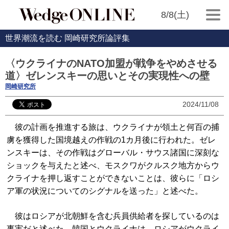
8/8(土)
世界潮流を読む 岡崎研究所論評集
〈ウクライナのNATO加盟が戦争をやめさせる
道〉ゼレンスキーの思いとその実現性への壁
岡崎研究所
2024/11/08
彼の計画を推進する旅は、ウクライナが領土と何百の捕
虜を獲得した国境越えの作戦の1カ月後に行われた。ゼレ
ンスキーは、その作戦はグローバル・サウス諸国に深刻な
ショックを与えたと述べ、モスクワがクルスク地方からウ
クライナを押し返すことができないことは、彼らに「ロシ
ア軍の状況についてのシグナルを送った」と述べた。
彼はロシアが北朝鮮を含む兵員供給者を探しているのは
事実だと述べた。韓国とウクライナは、ロシアがウクライ