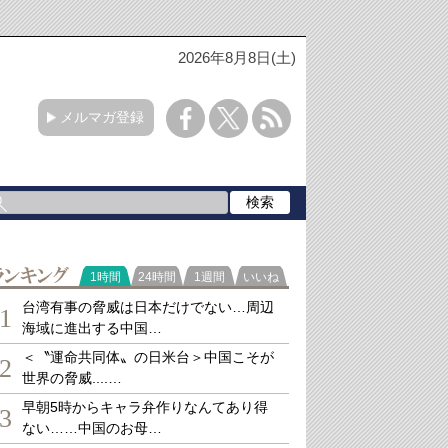
2026年8月8日(土)
メルマガ登録
ランキング
1時間
24時間
1週間
いいね
台湾有事の脅威は日本だけでない…周辺
1
海域に進出する中国…
＜〝運命共同体〟の日米台＞中国こそが
2
世界の脅威....…
早朝5時からキャラ弁作りなんてあり得
3
ない……中国のお母…