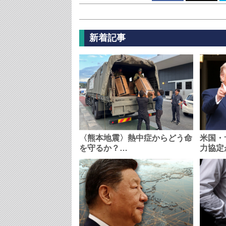
新着記事
〈熊本地震〉熱中症からどう命
米国・
を守るか？…
力協定