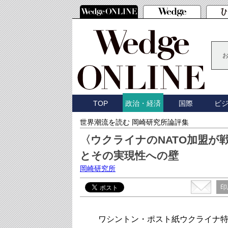
TOP
国際
ビ
政治・経済
世界潮流を読む 岡崎研究所論評集
〈ウクライナのNATO加盟
とその実現性への壁
岡崎研究所
印
ワシントン・ポスト紙ウクライナ特派員の