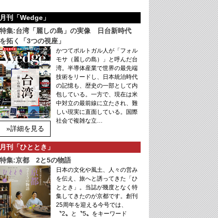
月刊「Wedge」
特集:台湾「麗しの島」の実像 日台新時代
を拓く「3つの視座」
かつてポルトガル人が「フォル
モサ（麗しの島）」と呼んだ台
湾。半導体産業で世界の最先端
技術をリードし、日本統治時代
の記憶も、歴史の一部として内
包している。一方で、現在は米
中対立の最前線に立たされ、難
しい現実に直面している。国際
社会で複雑な立…
»詳細を見る
月刊「ひととき」
特集:京都 2と5の物語
日本の文化や風土、人々の営み
を伝え、旅へと誘ってきた「ひ
ととき」。当誌が幾度となく特
集してきたのが京都です。創刊
25周年を迎える今号では、
〝2〟と〝5〟をキーワード