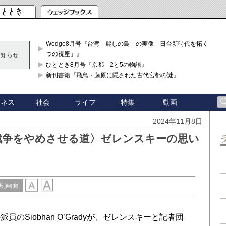
Wedge8月号『台湾「麗しの島」の実像 日台新時代を拓く「3
つの視座」』
お知らせ
ひととき8月号『京都 2と5の物語』
新刊書籍『飛鳥・藤原に隠された古代宮都の謎』
ジネス
社会
ライフ
特集
動画
2024年11月8日
が戦争をやめさせる道〉ゼレンスキーの思い
刷画面
Siobhan O’Gradyが、ゼレンスキーと記者団