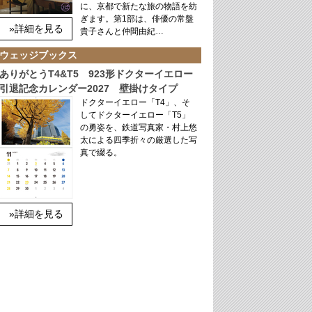
に、京都で新たな旅の物語を紡
ぎます。第1部は、俳優の常盤
»詳細を見る
貴子さんと仲間由紀…
ウェッジブックス
ありがとうT4&T5 923形ドクターイエロー
引退記念カレンダー2027 壁掛けタイプ
ドクターイエロー「T4」、そ
してドクターイエロー「T5」
の勇姿を、鉄道写真家・村上悠
太による四季折々の厳選した写
真で綴る。
»詳細を見る