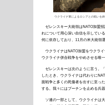
ウクライナ軍によるロシアとの戦いを終
ゼレンスキー大統領はNATO加盟招
れについて用心深い自信を示してい
何に依存しており、11月の米大統領
ウクライナはNATO加盟をウクライ
ウクライナ併合戦争をやめさせる唯
ゼレンスキーは次のように言う。「1
したとき、ウクライナは代わりにNA
面戦争と多くの死傷者を出すに至った
する。我々にはプーチンを止める兵
ソ連の一部として、ウクライナは大