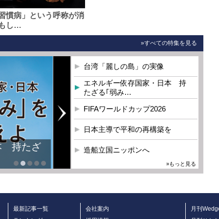
習慣病」という呼称が消
もし…
»すべての特集を見る
台湾「麗しの島」の実像
エネルギー依存国家・日本 持
たざる｢弱み…
FIFAワールドカップ2026
日本主導で平和の再構築を
造船立国ニッポンへ
»もっと見る
最新記事一覧
会社案内
月刊Wedg