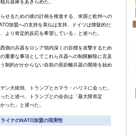
、核兵器庫をあきらめた。
らせるための彼の計画を推進する、米国と欧州への
ATO加盟への支持を英仏は支持、ドイツは懐疑的だ
後、より肯定的反応を希望している」と述べた。
西側の兵器をロシア領内深くの目標を攻撃するため
画の重要な事項としてこれら兵器への制限解除に言及
いう制約がかからない自前の長距離兵器の開発を始め
デン大統領、トランプとカマラ・ハリスに会った。
いったと述べ、トランプとの会合は「最大限肯定
良かった」と述べた。
クライナのNATO加盟の現実性