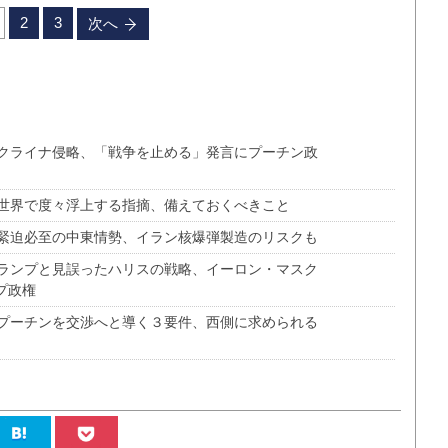
2
3
次へ
クライナ侵略、「戦争を止める」発言にプーチン政
世界で度々浮上する指摘、備えておくべきこと
緊迫必至の中東情勢、イラン核爆弾製造のリスクも
ランプと見誤ったハリスの戦略、イーロン・マスク
プ政権
プーチンを交渉へと導く３要件、西側に求められる