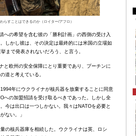
わらすことはできるのか（ロイター/アフロ）
請への希望を含む彼の「勝利計画」の西側の受け入
る。しかし彼は、その決定は最終的には米国の立場如
選挙まで発表されないだろう、と言う。
ナと欧州の安全保障にとり重要であり、プーチンに
一の道と考えている。
994年にウクライナが核兵器を放棄することに同意
TOへの加盟招請を受け取るべきであった。しかし全
。今は出口は一つしかない。我々はNATOを必要と
器がない。」
量の核兵器庫を相続した。ウクライナは英、ロシ