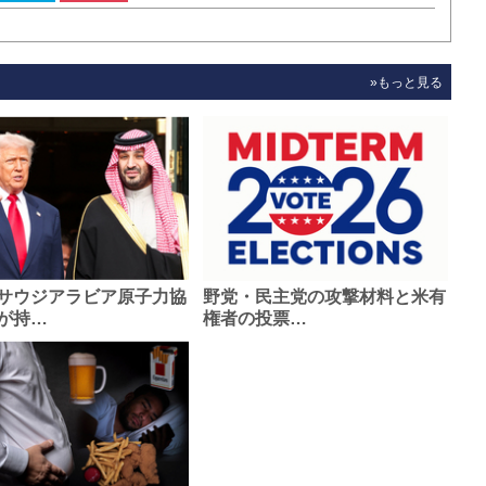
»もっと見る
サウジアラビア原子力協
野党・民主党の攻撃材料と米有
が持…
権者の投票…