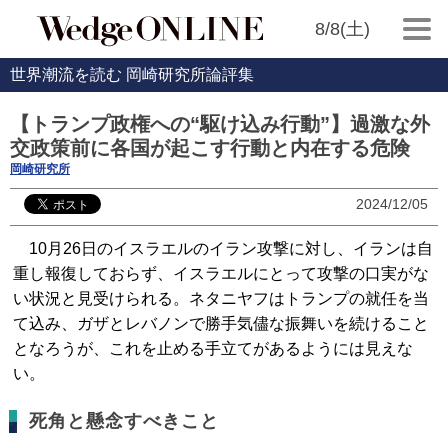
8/8(土)
世界潮流を読む 岡崎研究所論評集
【トランプ政権への“駆け込み行動”】過激な外
交政策前に各国が起こす行動と内在する危険
岡崎研究所
2024/12/05
10月26日のイスラエルのイラン攻撃に対し、イランは自
重し報復しておらず、イスラエルにとって攻撃の口実がな
い状況と見受けられる。ネタニヤフはトランプの就任を当
て込み、ガザとレバノンで勝手気儘な振舞いを続けること
となろうが、これを止める手立てがあるようには見えな
い。
死角と懸念すべきこと