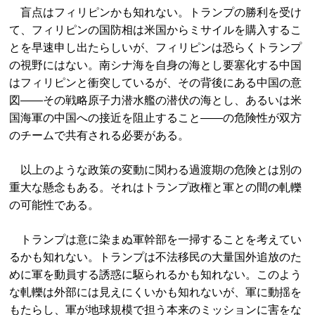
盲点はフィリピンかも知れない。トランプの勝利を受け
て、フィリピンの国防相は米国からミサイルを購入するこ
とを早速申し出たらしいが、フィリピンは恐らくトランプ
の視野にはない。南シナ海を自身の海とし要塞化する中国
はフィリピンと衝突しているが、その背後にある中国の意
図――その戦略原子力潜水艦の潜伏の海とし、あるいは米
国海軍の中国への接近を阻止すること――の危険性が双方
のチームで共有される必要がある。
以上のような政策の変動に関わる過渡期の危険とは別の
重大な懸念もある。それはトランプ政権と軍との間の軋轢
の可能性である。
トランプは意に染まぬ軍幹部を一掃することを考えてい
るかも知れない。トランプは不法移民の大量国外追放のた
めに軍を動員する誘惑に駆られるかも知れない。このよう
な軋轢は外部には見えにくいかも知れないが、軍に動揺を
もたらし、軍が地球規模で担う本来のミッションに害をな