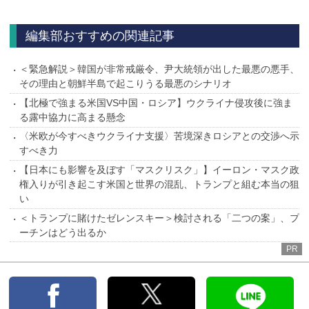
へ
編集部おすすめの関連記事
＜緊急解説＞韓国が非常戒厳令、尹大統領が出した最悪の悪手、
その理由と朝鮮半島で起こりうる最悪のシナリオ
【北極で強まる米国VS中国・ロシア】ウクライナ侵攻後に強ま
る露中協力に高まる懸念
〈米欧が今すべきウクライナ支援〉苦境深きロシアとの交渉へ示
すべき力
【日本にも影響を及ぼす「マスクリスク」】イーロン・マスク政
権入りが引き起こす米国と世界の混乱、トランプと組む本当の狙
い
＜トランプに賭けたゼレンスキー＞検討される「二つの案」、プ
ーチンはどう出るか
PR