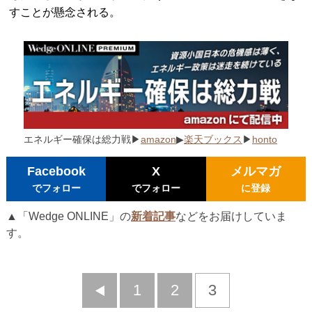
すことが懸念される。
エネルギー確保は総力戦
▶
amazon
▶
楽天ブックス
▶
honto
Facebook
X
メルマガ
でフォロー
でフォロー
に登録
▲「Wedge ONLINE」の
新着記事
などをお届けしていま
す。
前
1
2
3