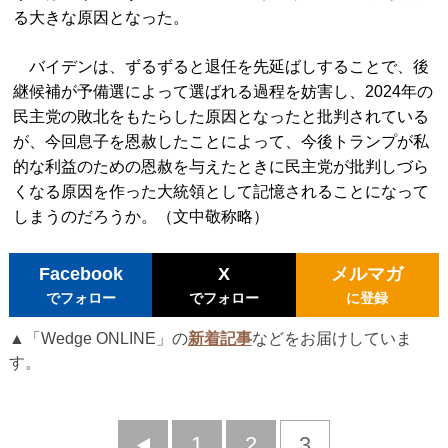
る大きな原因となった。
バイデンは、ずるずると退任を先延ばしすることで、後
継候補が予備選によって選ばれる過程を妨害し、2024年の
民主党の敗北をもたらした原因となったと批判されている
が、今回息子を恩赦したことによって、今後トランプが私
的な利益のための恩赦を与えたときに民主党が批判しづら
くなる原因を作った大統領として記憶されることになって
しまうのだろうか。（文中敬称略）
Facebook
X
メルマガ
でフォロー
でフォロー
に登録
▲「Wedge ONLINE」の
新着記事
などをお届けしていま
す。
前
1
2
3