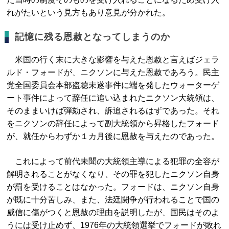
れがたいという見方もあり意見が分かれた。
記憶に残る恩赦となってしまうのか
米国の行く末に大きな影響を与えた恩赦と言えばジェラ
ルド・フォードが、ニクソンに与えた恩赦であろう。民主
党全国委員会本部盗聴未遂事件に端を発したウォーターゲ
ート事件によって辞任に追い込まれたニクソン大統領は、
そのままいけば弾劾され、訴追されるはずであった。それ
をニクソンの辞任によって副大統領から昇格したフォード
が、就任からわずか１カ月後に恩赦を与えたのであった。
これによって前代未聞の大統領主導による犯罪の全容が
解明されることがなくなり、その罪を犯したニクソン自身
が罰を受けることはなかった。フォードは、ニクソン自身
が既に十分苦しみ、また、法廷闘争が行われることで国の
威信に傷がつくと恩赦の理由を説明したが、国民はそのよ
うには受け止めず、1976年の大統領選挙でフォードが敗れ