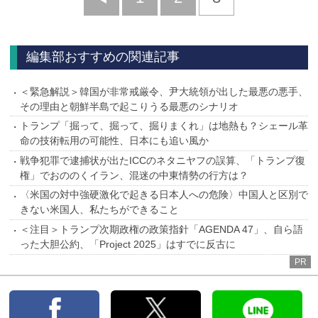
へ
編集部おすすめの関連記事
＜緊急解説＞韓国が非常戒厳令、尹大統領が出した最悪の悪手、
その理由と朝鮮半島で起こりうる最悪のシナリオ
トランプ「掘って、掘って、掘りまくれ」は地熱も？シェール革
命の技術転用の可能性、日本にも追い風か
戦争犯罪で逮捕状が出たICCのネタニヤフの誤算、「トランプ復
権」でおののくイラン、混迷の中東情勢の行方は？
〈米国の対中強硬激化で起きる日本人への危険〉中国人と区別で
きない米国人、私たちができること
＜注目＞トランプ次期政権の政策指針「AGENDA 47」、自ら語
った大胆公約、「Project 2025」はすでに反古に
PR