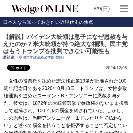
8/9(日)
日本人なら知っておきたい近現代史の焦点
【解説】バイデン大統領は息子になぜ恩赦を与
えたのか？米大統領が持つ絶大な権限、民主党
はもうトランプを批判できない可能性も
廣部 泉
（ 明治大学政治経済学部 教授）
2024/12/05
女性の投票権を認めた憲法修正第19条が批准された100
周年記念日である2020年8月18日、トランプは、女性参政
権運動を進めたスーザン・B・アンソニーに恩赦を与え
た。彼女は、1872年の大統領選挙で参政権のないまま投票
して逮捕され、100ドルの罰金を科されていた。しかし、
この恩赦は、当時アンソニーが「１ドルたりとて払わな
い」と述べて罰金を払うことを拒否することで否定してい
た当時の制度そのものを受け入れることになるため受け入