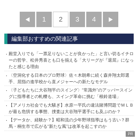
前
1
2
3
4
次
へ
へ
編集部おすすめの関連記事
殿堂入りでも「一票足りないことが良かった」と言い切るイチロ
ーの哲学、松井秀喜とも口を揃える「大リーグが『退屈』になっ
たと感じる理由
〈空洞化する日本のプロ野球〉佐々木朗希に続く森井翔太郎選
手、屈指の進学校から直メジャーへの新たなモデル
〈子どもたちに大谷翔平のスイング〉“常識外”のアッパースイン
グに指導者との軋轢も、スイング革命に挑む「根鈴道場」
【アメリカ社会でも大騒ぎ】水原一平氏の違法賭博問題でＭＬＢ
が最も危惧する事態、捜査は大谷翔平選手にも及ぶのか？
【データか、経験か？】昭和流の少年野球指導はもう古い？群
馬・桐生市で広がる“新たな風”は改革を起こすのか
PR