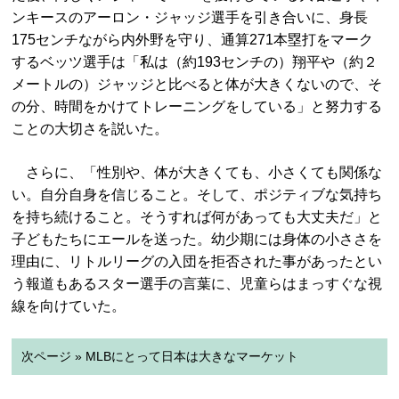
ンキースのアーロン・ジャッジ選手を引き合いに、身長
175センチながら内外野を守り、通算271本塁打をマーク
するベッツ選手は「私は（約193センチの）翔平や（約２
メートルの）ジャッジと比べると体が大きくないので、そ
の分、時間をかけてトレーニングをしている」と努力する
ことの大切さを説いた。
さらに、「性別や、体が大きくても、小さくても関係な
い。自分自身を信じること。そして、ポジティブな気持ち
を持ち続けること。そうすれば何があっても大丈夫だ」と
子どもたちにエールを送った。幼少期には身体の小ささを
理由に、リトルリーグの入団を拒否された事があったとい
う報道もあるスター選手の言葉に、児童らはまっすぐな視
線を向けていた。
次ページ » MLBにとって日本は大きなマーケット