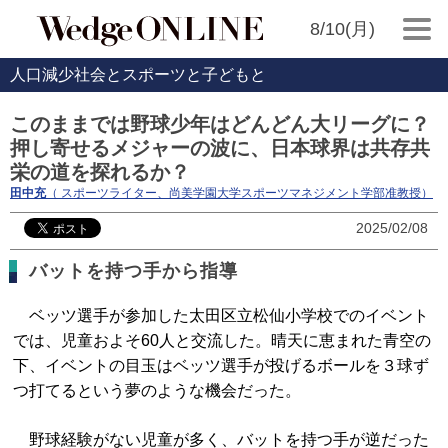
8/10(月)
人口減少社会とスポーツと子どもと
このままでは野球少年はどんどん大リーグに？
押し寄せるメジャーの波に、日本球界は共存共
栄の道を探れるか？
田中充
（ スポーツライター、尚美学園大学スポーツマネジメント学部准教授）
2025/02/08
バットを持つ手から指導
ベッツ選手が参加した太田区立松仙小学校でのイベント
では、児童およそ60人と交流した。晴天に恵まれた青空の
下、イベントの目玉はベッツ選手が投げるボールを３球ず
つ打てるという夢のような機会だった。
野球経験がない児童が多く、バットを持つ手が逆だった