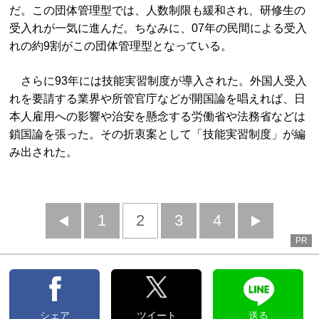
だ。この団体管理型では、人数制限も緩和され、研修生の
受入れが一気に進んだ。ちなみに、07年の民間による受入
れの約9割がこの団体管理型となっている。
さらに93年には技能実習制度が導入された。外国人受入
れを要請する業界や所管官庁などが開国論を唱えれば、日
本人雇用への影響や治安を懸念する労働省や法務省などは
鎖国論を張った。その折衷案として「技能実習制度」が編
み出された。
前
1
2
3
4
次
PR
へ
へ
シェア
ツイート
送る