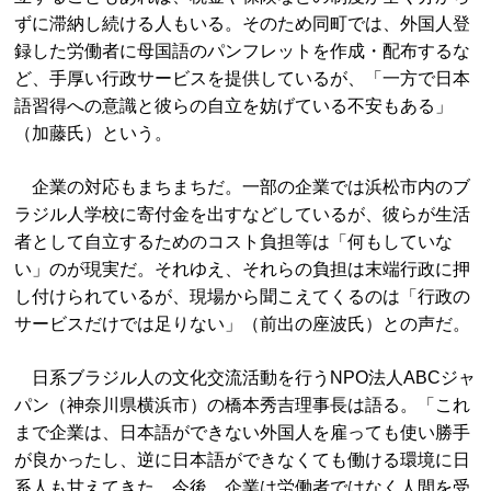
ずに滞納し続ける人もいる。そのため同町では、外国人登
録した労働者に母国語のパンフレットを作成・配布するな
ど、手厚い行政サービスを提供しているが、「一方で日本
語習得への意識と彼らの自立を妨げている不安もある」
（加藤氏）という。
企業の対応もまちまちだ。一部の企業では浜松市内のブ
ラジル人学校に寄付金を出すなどしているが、彼らが生活
者として自立するためのコスト負担等は「何もしていな
い」のが現実だ。それゆえ、それらの負担は末端行政に押
し付けられているが、現場から聞こえてくるのは「行政の
サービスだけでは足りない」（前出の座波氏）との声だ。
日系ブラジル人の文化交流活動を行うNPO法人ABCジャ
パン（神奈川県横浜市）の橋本秀吉理事長は語る。「これ
まで企業は、日本語ができない外国人を雇っても使い勝手
が良かったし、逆に日本語ができなくても働ける環境に日
系人も甘えてきた。今後、企業は労働者ではなく人間を受