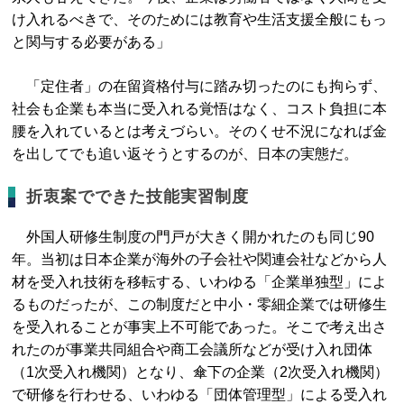
け入れるべきで、そのためには教育や生活支援全般にもっ
と関与する必要がある」
「定住者」の在留資格付与に踏み切ったのにも拘らず、
社会も企業も本当に受入れる覚悟はなく、コスト負担に本
腰を入れているとは考えづらい。そのくせ不況になれば金
を出してでも追い返そうとするのが、日本の実態だ。
折衷案でできた技能実習制度
外国人研修生制度の門戸が大きく開かれたのも同じ90
年。当初は日本企業が海外の子会社や関連会社などから人
材を受入れ技術を移転する、いわゆる「企業単独型」によ
るものだったが、この制度だと中小・零細企業では研修生
を受入れることが事実上不可能であった。そこで考え出さ
れたのが事業共同組合や商工会議所などが受け入れ団体
（1次受入れ機関）となり、傘下の企業（2次受入れ機関）
で研修を行わせる、いわゆる「団体管理型」による受入れ