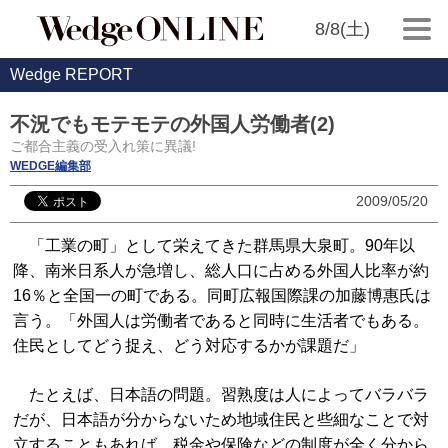
8/8(土)
Wedge REPORT
不況でもモテモテの外国人労働者(2)
ご都合主義の受入れ策に異議!
WEDGE編集部
2009/05/20
「工業の町」として栄えてきた群馬県大泉町。90年以
降、南米日系人が急増し、総人口に占める外国人比率が約
16％と全国一の町である。同町広報国際課の加藤博惠氏は
言う。「外国人は労働者であると同時に生活者でもある。
住民としてどう捉え、どう対応するかが課題だ」
たとえば、日本語の問題。習熟度は人によってバラバラ
だが、日本語が分からないため地域住民と些細なことで対
立することもあれば、税金や保険などの制度が全く分から