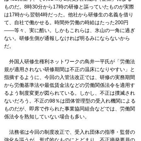
ものだ。8時30分から17時の研修と謳っていたものが実際
は17時から翌朝4時だった。他社から研修生の名義を借り
て、自社で働かせる。時間外労働の時給はたった200円
――等々、実に酷い。しかもこれらは、氷山の一角に過ぎ
ない。研修生側が通報しなければ明るみにならないから
だ。
外国人研修生権利ネットワークの鳥井一平氏が「労働法
規が適用されない研修期間は不正の温床になりやすい」と
指摘するように、今回の入管法改正では、研修の実務期間
から労働基準法や最低賃金法などの労働関係法令を適用す
るよう制度変更が図られている。しかし、不正は撲滅され
ないだろう。不正の98％は団体管理型の受入れ機関による
ものだが、即席で作られた事業協同組合などでは、労働関
係法令を熟知していない場合も多い。
法務省は今回の制度改正で、受入れ団体の指導・監督の
強化を謳うが、形式的なものにとどまり、不正摘発要員の