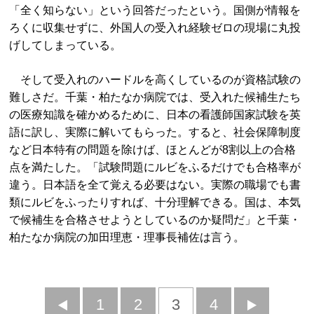
「全く知らない」という回答だったという。国側が情報を
ろくに収集せずに、外国人の受入れ経験ゼロの現場に丸投
げしてしまっている。
そして受入れのハードルを高くしているのが資格試験の
難しさだ。千葉・柏たなか病院では、受入れた候補生たち
の医療知識を確かめるために、日本の看護師国家試験を英
語に訳し、実際に解いてもらった。すると、社会保障制度
など日本特有の問題を除けば、ほとんどが8割以上の合格
点を満たした。「試験問題にルビをふるだけでも合格率が
違う。日本語を全て覚える必要はない。実際の職場でも書
類にルビをふったりすれば、十分理解できる。国は、本気
で候補生を合格させようとしているのか疑問だ」と千葉・
柏たなか病院の加田理恵・理事長補佐は言う。
前
1
2
3
4
次