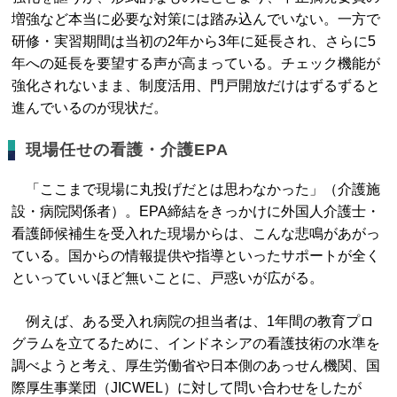
増強など本当に必要な対策には踏み込んでいない。一方で
研修・実習期間は当初の2年から3年に延長され、さらに5
年への延長を要望する声が高まっている。チェック機能が
強化されないまま、制度活用、門戸開放だけはずるずると
進んでいるのが現状だ。
現場任せの看護・介護EPA
「ここまで現場に丸投げだとは思わなかった」（介護施
設・病院関係者）。EPA締結をきっかけに外国人介護士・
看護師候補生を受入れた現場からは、こんな悲鳴があがっ
ている。国からの情報提供や指導といったサポートが全く
といっていいほど無いことに、戸惑いが広がる。
例えば、ある受入れ病院の担当者は、1年間の教育プロ
グラムを立てるために、インドネシアの看護技術の水準を
調べようと考え、厚生労働省や日本側のあっせん機関、国
際厚生事業団（JICWEL）に対して問い合わせをしたが