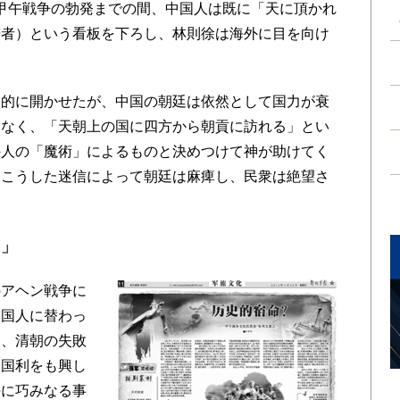
年の甲午戦争の勃発までの間、中国人は既に「天に頂かれ
筆者）という看板を下ろし、林則徐は海外に目を向け
的に開かせたが、中国の朝廷は依然として国力が衰
はなく、「天朝上の国に四方から朝貢に訪れる」とい
外人の「魔術」によるものと決めつけて神が助けてく
。こうした迷信によって朝廷は麻痺し、民衆は絶望さ
た」
アヘン戦争に
中国人に替わっ
は、清朝の失敗
、国利をも興し
海に巧みなる事