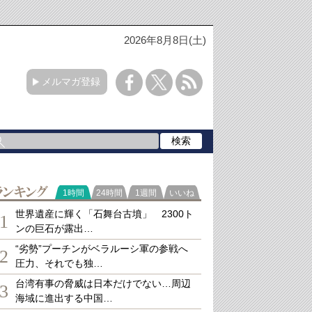
2026年8月8日(土)
メルマガ登録
ランキング
1時間
24時間
1週間
いいね
世界遺産に輝く「石舞台古墳」 2300ト
1
ンの巨石が露出…
“劣勢”プーチンがベラルーシ軍の参戦へ
2
圧力、それでも独…
台湾有事の脅威は日本だけでない…周辺
3
海域に進出する中国…