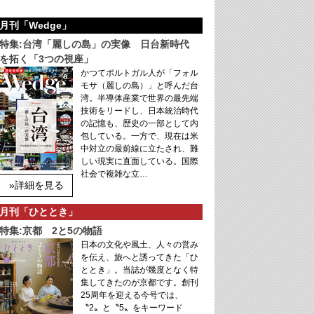
月刊「Wedge」
特集:台湾「麗しの島」の実像 日台新時代
を拓く「3つの視座」
かつてポルトガル人が「フォル
モサ（麗しの島）」と呼んだ台
湾。半導体産業で世界の最先端
技術をリードし、日本統治時代
の記憶も、歴史の一部として内
包している。一方で、現在は米
中対立の最前線に立たされ、難
しい現実に直面している。国際
社会で複雑な立…
»詳細を見る
月刊「ひととき」
特集:京都 2と5の物語
日本の文化や風土、人々の営み
を伝え、旅へと誘ってきた「ひ
ととき」。当誌が幾度となく特
集してきたのが京都です。創刊
25周年を迎える今号では、
〝2〟と〝5〟をキーワード