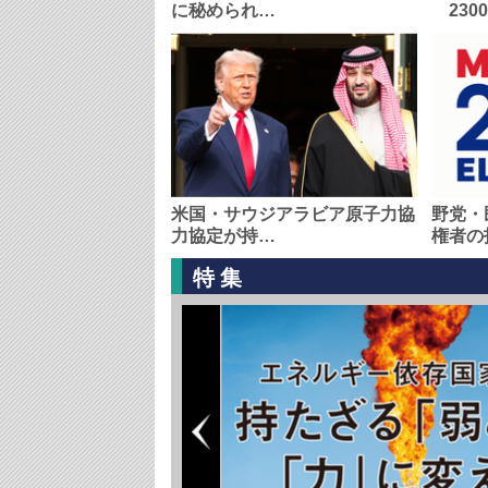
に秘められ…
230
米国・サウジアラビア原子力協
野党・
力協定が持…
権者の
特集