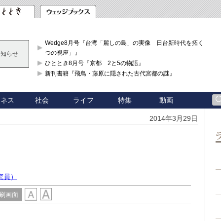
Wedge8月号『台湾「麗しの島」の実像 日台新時代を拓く「3
つの視座」』
お知らせ
ひととき8月号『京都 2と5の物語』
新刊書籍『飛鳥・藤原に隠された古代宮都の謎』
ジネス
社会
ライフ
特集
動画
2014年3月29日
究員）
刷画面