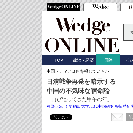
TOP
政治・経済
ビ
国際
中国メディアは何を報じているか
日清戦争再発を暗示する
中国の不気味な宿命論
「再び巡ってきた甲午の年」
弓野正宏
（ 早稲田大学現代中国研究所招聘研
印