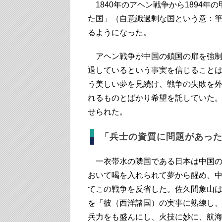
1840年のアヘン戦争から1894
た国」（自意識過剰な国という意：
るようになった。
アヘン戦争が中国の鎖国の扉を強制
退しているという事実を信じること
う美しい夢を見続け、戦争の失敗を
れるものとばかり希望を託していた
せられた。
「兵士の資質に問題があっ
一衣帯水の隣国である日本は中国の
おいて喝を入れられて夢から醒め、
てこの戦争を反省した。佐久間象山
を「彼（西洋諸国）の実事に熟練し
兵力をも盛んにし、火技に妙に、航