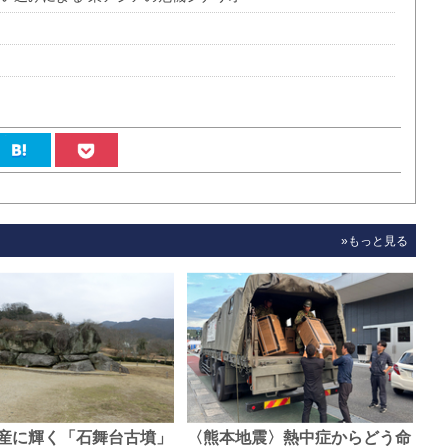
»もっと見る
産に輝く「石舞台古墳」
〈熊本地震〉熱中症からどう命