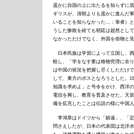
遥かに自国の上に出たるを知らずに
ギリスが、清朝よりも遥かに進んだ
いることを知らなかった…：筆者）
うした惨敗を経ても朝廷は超然とし
なかっただけでなく、外国を俗物と
日本民族は学習によって立国し、西
較し、「学をなす要は格物究理に在
は中国の状況を把握し尽くしただけ
して、東方のボスとなろうとした。1
知識を求めよ」と号令をかけ、西洋
電信を興し、教育を普及させた。天
備を拡充したことは伝説の様に中国
李鴻章はドイツから「鎮遠」、「定
問さえしたが、日本の代表団は北洋