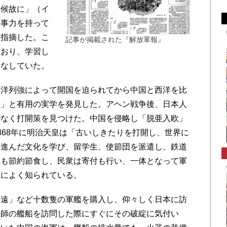
居候故に」（イ
軍事力を持って
と指摘した。こ
記事が掲載された『解放軍報』
ており、学習し
見なしていた。
洋列強によって開国を迫られてから中国と西洋を比
り」と有用の実学を発見した。アヘン戦争後、日本人
でなく打開策を見つけた。中国を侵略し「脱亜入欧」
868年に明治天皇は「古いしきたりを打開し、世界に
の進んだ文化を学び、留学生、使節団を派遣し、鉄道
皇も節約節食し、民衆は寄付も行い、一体となって軍
人によく知られている。
遠」など十数隻の軍艦を購入し、仰々しく日本に訪
水師の艦船を訪問した際にすぐにその破綻に気付い