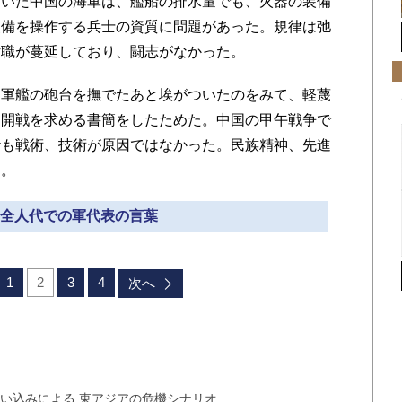
ていた中国の海軍は、艦船の排水量でも、火器の装備
装備を操作する兵士の資質に問題があった。規律は弛
汚職が蔓延しており、闘志がなかった。
軍艦の砲台を撫でたあと埃がついたのをみて、軽蔑
て開戦を求める書簡をしたためた。中国の甲午戦争で
でも戦術、技術が原因ではなかった。民族精神、先進
た。
» 全人代での軍代表の言葉
1
2
3
4
次へ
い込みによる 東アジアの危機シナリオ