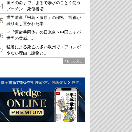
国民の命まで、まるで湯水のごとく使う
4
プーチン…死傷者増…
世界遺産「飛鳥・藤原」の秘密 宮都が
5
繰り返し置かれた本…
＜〝運命共同体〟の日米台＞中国こそが
6
世界の脅威....…
猛暑による死亡の多い欧州でエアコンが
7
少ない理由…建物と…
»もっと見る