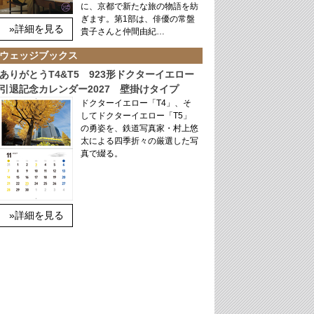
に、京都で新たな旅の物語を紡
ぎます。第1部は、俳優の常盤
»詳細を見る
貴子さんと仲間由紀…
ウェッジブックス
ありがとうT4&T5 923形ドクターイエロー
引退記念カレンダー2027 壁掛けタイプ
ドクターイエロー「T4」、そ
してドクターイエロー「T5」
の勇姿を、鉄道写真家・村上悠
太による四季折々の厳選した写
真で綴る。
»詳細を見る