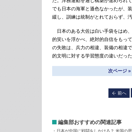
た。洋務運動を通じ構築が進められ
でも日本の海軍と遜色なかったが、
緩し、訓練は統制がとれておらず、
日本のある大佐は白い手袋をはめ、
的笑いを浮かべ、絶対的自信をもっ
の失敗は、兵力の相違、装備の相違
的文明に対する学習態度の違いだっ
次ページ 
前へ
編集部おすすめの関連記事
日本が中国に戦闘をしかける？ 米国の思