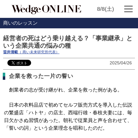
8/8(土)
商いのレッスン
経営者の死はどう乗り越える？「事業継承」と
いう企業共通の悩みの種
笹井清範
（ 商い未来研究所代表）
2025/04/26
企業を救った一片の誓い
創業者の志が受け継がれ、企業を救った例がある。
日本の衣料品店で初めてセルフ販売方式を導入した伝説
の繁盛店「ハトヤ」の店主、西端行雄・春枝夫妻には、毎
日欠かさぬ習慣があった。朝礼で従業員と声を合わせて、
「誓いの詞」という企業理念を唱和したのだ。