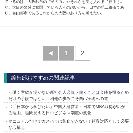
ているのは、大阪独自の〝民の力〟やそれらを受け入れる〝自由さ〟
だ。大阪の隆盛に奮闘している人々の想いから、日本の第二都市であ
り、自由都市であるこれからの大阪のあり方を考えたい。
前
1
2
へ
編集部おすすめの関連記事
＜働く意欲が湧かない新社会人必読＞働くことは金銭を得るため
だけの手段ではない、利他の歩みこそ自己実現への道
〈「日本から学びたい」中国人経営者〉日本でMBA取得が広が
る理由、垣間見える日中ビジネス潮流の変化
マニュアルだけでカスハラは防止できない！顧客対応として必要
な心構え