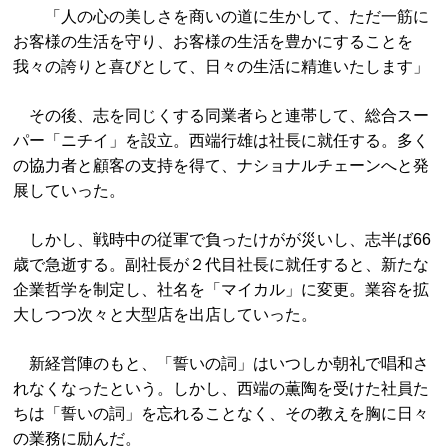
「人の心の美しさを商いの道に生かして、ただ一筋に
お客様の生活を守り、お客様の生活を豊かにすることを
我々の誇りと喜びとして、日々の生活に精進いたします」
その後、志を同じくする同業者らと連帯して、総合スー
パー「ニチイ」を設立。西端行雄は社長に就任する。多く
の協力者と顧客の支持を得て、ナショナルチェーンへと発
展していった。
しかし、戦時中の従軍で負ったけがが災いし、志半ば66
歳で急逝する。副社長が２代目社長に就任すると、新たな
企業哲学を制定し、社名を「マイカル」に変更。業容を拡
大しつつ次々と大型店を出店していった。
新経営陣のもと、「誓いの詞」はいつしか朝礼で唱和さ
れなくなったという。しかし、西端の薫陶を受けた社員た
ちは「誓いの詞」を忘れることなく、その教えを胸に日々
の業務に励んだ。