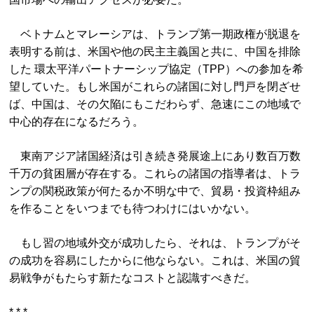
ベトナムとマレーシアは、トランプ第一期政権が脱退を
表明する前は、米国や他の民主主義国と共に、中国を排除
した 環太平洋パートナーシップ協定（TPP）への参加を希
望していた。もし米国がこれらの諸国に対し門戸を閉ざせ
ば、中国は、その欠陥にもこだわらず、急速にこの地域で
中心的存在になるだろう。
東南アジア諸国経済は引き続き発展途上にあり数百万数
千万の貧困層が存在する。これらの諸国の指導者は、トラ
ンプの関税政策が何たるか不明な中で、貿易・投資枠組み
を作ることをいつまでも待つわけにはいかない。
もし習の地域外交が成功したら、それは、トランプがそ
の成功を容易にしたからに他ならない。これは、米国の貿
易戦争がもたらす新たなコストと認識すべきだ。
* * *