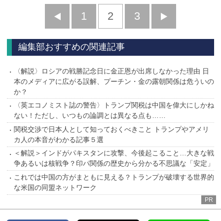
前
1
2
3
次
へ
へ
編集部おすすめの関連記事
〈解説〉ロシアの戦勝記念日に金正恩が出席しなかった理由 日
本のメディアに広がる誤解、プーチン・金の露朝関係は危ういの
か？
〈英エコノミスト誌の警告〉トランプ関税は中国を偉大にしかね
ない！ただし、いつもの論調とは異なる点も……
関税交渉で日本人として知っておくべきこと トランプやアメリ
カ人の本音がわかる記事５選
＜解説＞インドがパキスタンに攻撃、今後起こること…大きな戦
争あるいは核戦争？印パ関係の歴史から分かる不思議な「安定」
これでは中国の方がまともに見える？トランプが破壊する世界的
な米国の同盟ネットワーク
PR