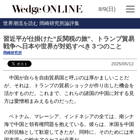
8/9(日)
世界潮流を読む 岡崎研究所論評集
習近平が仕掛けた“反関税の旅”、トランプ貿易
戦争へ日本や世界が対処すべき３つのこと
岡崎研究所
2025/05/12
中国が自らを自由貿易国と呼ぶのは厚かましいことだ
が、それは、トランプの貿易ショックが作り出した機会を
活かすものだ。これまで、これらの諸国の中国に対する見
方は愛憎相まみえるものだった。
ベトナム、マレーシア、インドネシアの全ては、南シナ
海で中国と領有権問題を抱えている。彼らは、米国を中国
の対抗軸として歓迎してきたが、同時に、そのためには米
国市場への輸出アクセスが必要だ。