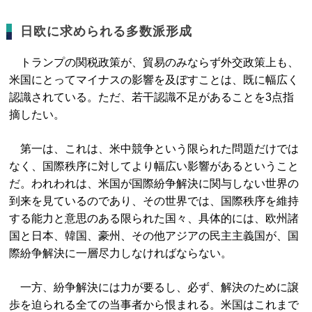
日欧に求められる多数派形成
トランプの関税政策が、貿易のみならず外交政策上も、
米国にとってマイナスの影響を及ぼすことは、既に幅広く
認識されている。ただ、若干認識不足があることを3点指
摘したい。
第一は、これは、米中競争という限られた問題だけでは
なく、国際秩序に対してより幅広い影響があるということ
だ。われわれは、米国が国際紛争解決に関与しない世界の
到来を見ているのであり、その世界では、国際秩序を維持
する能力と意思のある限られた国々、具体的には、欧州諸
国と日本、韓国、豪州、その他アジアの民主主義国が、国
際紛争解決に一層尽力しなければならない。
一方、紛争解決には力が要るし、必ず、解決のために譲
歩を迫られる全ての当事者から恨まれる。米国はこれまで