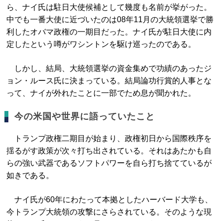
ら、ナイ氏は駐日大使候補として幾度も名前が挙がった。
中でも一番大使に近づいたのは08年11月の大統領選挙で勝
利したオバマ政権の一期目だった。ナイ氏が駐日大使に内
定したという噂がワシントンを駆け巡ったのである。
しかし、結局、大統領選挙の資金集めで功績のあったジ
ョン・ルース氏に決まっている。結局論功行賞的人事とな
って、ナイが外れたことに一部でため息が聞かれた。
今の米国や世界に語っていたこと
トランプ政権二期目が始まり、政権初日から国際秩序を
揺るがす政策が次々打ち出されている。それはあたかも自
らの強い武器であるソフトパワーを自ら打ち捨てているが
如きである。
ナイ氏が60年にわたって本拠としたハーバード大学も、
今トランプ大統領の攻撃にさらされている。そのような現