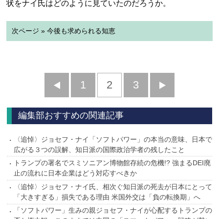
状をナイ氏はどのように見ていたのだろうか。
次ページ » 今後も求められる知恵
前
1
2
3
次
へ
へ
編集部おすすめの関連記事
〈追悼〉ジョセフ・ナイ「ソフトパワー」の本当の意味、日本で
広がる３つの誤解、知日派の国際政治学者の残したこと
トランプの署名でスミソニアン博物館存続の危機!? 強まるDEI廃
止の流れに日本企業はどう対応すべきか
〈追悼〉ジョセフ・ナイ氏、相次ぐ知日派の死去が日本にとって
「大きすぎる」損失である理由 米国外交は「負の転換期」へ
「ソフトパワー」生みの親ジョセフ・ナイが心配するトランプの