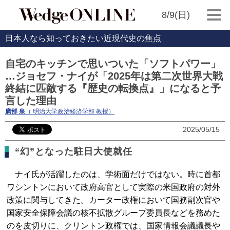
8/9(日)
日本人なら知っておきたい近現代史の焦点
自宅のキッチンで思いついた「ソフトパワー」
…ジョセフ・ナイが「2025年は第二次世界大戦
終結に匹敵する『歴史の転換点』」になると予
言した理由
廣部 泉
（ 明治大学政治経済学部 教授）
2025/05/15
“幻”となった駐日大使就任
ナイ氏が活躍したのは、学術面だけではない。時に首都
ワシントンにおいて政府高官として実際の米国政府の対外
政策に関与してきた。カーター政権において国務副次官や
国家安全保障会議の核不拡散グループ委員長などを務めた
のを皮切りに、クリントン政権では、国家情報会議議長や