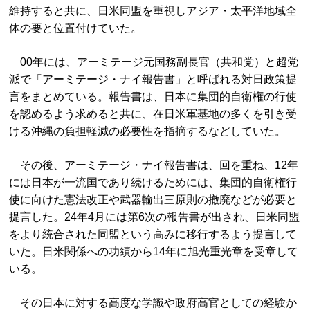
維持すると共に、日米同盟を重視しアジア・太平洋地域全
体の要と位置付けていた。
00年には、アーミテージ元国務副長官（共和党）と超党
派で「アーミテージ・ナイ報告書」と呼ばれる対日政策提
言をまとめている。報告書は、日本に集団的自衛権の行使
を認めるよう求めると共に、在日米軍基地の多くを引き受
ける沖縄の負担軽減の必要性を指摘するなどしていた。
その後、アーミテージ・ナイ報告書は、回を重ね、12年
には日本が一流国であり続けるためには、集団的自衛権行
使に向けた憲法改正や武器輸出三原則の撤廃などが必要と
提言した。24年4月には第6次の報告書が出され、日米同盟
をより統合された同盟という高みに移行するよう提言して
いた。日米関係への功績から14年に旭光重光章を受章して
いる。
その日本に対する高度な学識や政府高官としての経験か