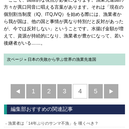
方々が異口同音に唱える言葉があります。それは「現在の
個別割当制度（IQ、ITQ,IVQ）を始める際には、漁業者か
ら我が国は、他の国と事情が異なり特別だと反対があった
が、今では反対しない」ということです。水揚げ金額が増
えて、資源が持続的になり、漁業者が豊かになって、若い
後継者がいる……。
次ページ » 日本の失敗から学ぶ世界の漁業先進国
前
1
2
3
4
5
へ
へ
編集部おすすめの関連記事
漁業者は「14年ぶりのサンマ不漁」を 嘆くべき？