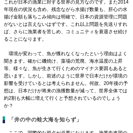
これが日本の漁業に対する世界の見方なのです。また2014
年現在の状況も含め、残念ながら水揚げ数量も、肝心の水
揚げ金額も落ちこみ傾向は明確で、日本の資源管理に問題
がないとは言えないはずです。これ以上問題を先送りすれ
ば、さらに漁業者を苦しめ、コミュニティを衰退させ続け
ることになります。
環境が変わって、魚が獲れなくなったという理由はよく
聞きます。確かに磯焼け、藻場の荒廃、海水温度の上昇
等、様々な、魚が生きて行くためのマイナス要因もあると
思います。しかし、前述のように世界で日本だけが環境の
影響を受けているとは考えられません。何故、20年後の予
想は、日本だけが将来の漁獲数量が減って、世界全体では
約2割も大幅に増えて行くと予想されているのでしょう
か？
「井の中の蛙大海を知らず」
ここで、国際的な視点が必要になります。漁業先進国の