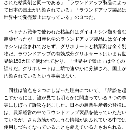
された枯葉剤と同一である」「ラウンドアップ製品によっ
て日本の国土が汚染されている」「ラウンドアップ製品は
世界中で発売禁止になっている」の３つだ。
ベトナム戦争で使われた枯葉剤はダイオキシン類を含む
農薬だったが、日産化学のラウンドアップ製品にはダイオ
キシンは含まれておらず、グリホサートと枯葉剤は全く別
物だ。ラウンドアップの有効成分グリホサートはいまも世
界約150カ国で使われており、「世界中で禁止」は全くの
誤りだ。グリホサートは土壌で速やかに分解され、国土が
汚染されているという事実はない。
同社は論点を３つにしぼった理由について、「訴訟を起
こすからには、誰が見ても明らかに間違っている３つの事
実にしぼって訴訟を起こした。日本の農業生産者の皆様に
は、農業経営の中でラウンドアップ製品を使っていただい
ているが、さも危険かのような情報があふれている中では
使用しづらくなっていることを憂えている方もおられる。