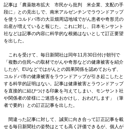
記事は「農薬散布拡大 市民から批判 米企業、支配の手
段に」との見出しで、南米アルゼンチンでラウンドアップ
を使うコルドバ市の大豆畑周辺地域でがん患者や奇形児の
出産が増えていると報じた。これに対し、日本モンサント
社などは記事の内容に科学的な根拠はないとして訂正要望
を出した。
これを受けて、毎日新聞社は同年11月30日付け朝刊で
「複数の住民への取材でがんや奇形などの健康被害を紹介
したが、EUなどではがんとの因果関係を認めておらず、
コルドバ市の健康被害をラウンドアップが引き起こしたと
する科学的証明はない。記事は健康被害とラウンドアップ
を直接的に結びつける印象を与えてしまい、モンサント社
や関係者の皆様にご迷惑をおかけし、おわびします」（筆
者で要約）との訂正記事を出した。
間違った記事に対して、誠実に向き合って訂正記事を載
せる毎日新聞社の姿勢はとても高く評価できるが、個人が