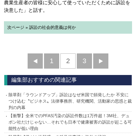
農業生産者の皆様に安心して使っていただくために訴訟を
決意した」と話す。
次ページ » 訴訟の社会的意義は何か
前
1
2
3
次
へ
へ
編集部おすすめの関連記事
除草剤「ラウンドアップ」訴訟はなぜ米国で頻発したか 不安に
つけ込む〝ビジネス〟法律事務所、研究機関、活動家の思惑と裁
判の内幕
【衝撃】全米でのPFAS汚染の訴訟件数は1万件超！3M社、デュ
ポン社だけじゃない…それでも日本で健康被害の訴訟が起こる可
能性が低い理由