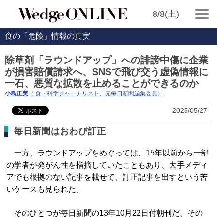
8/8(土)
食の「危険」情報の真実
除草剤「ラウンドアップ」への誹謗中傷に企業
が損害賠償請求へ、SNSで飛び交う虚偽情報に
一石、悪質な拡散を止めることができるのか
小島正美
（ 食・科学ジャーナリスト、元毎日新聞編集委員）
2025/05/27
毎日新聞はおわび訂正
一方、ラウンドアップをめぐっては、15年以前から一部
の学者が発がん性を指摘していたこともあり、大手メディ
アでも根拠のない記事を載せて、訂正記事を出すという苦
いケースも見られた。
そのひとつが毎日新聞の13年10月22日付朝刊だ。その