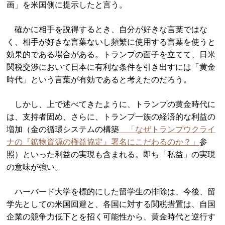
画」を米国側に提示したと言う。
確かに相手を説得するとき、自分が好きな言葉ではな
く、相手が好きな言葉ないし頻繁に使用する言葉を使うと
効果的である場合がある。トランプの面子を立てて、日米
関税交渉において日本に有利な条件を引き出すには「黄金
時代」という言葉が有効であると考えたのだろう。
しかし、上で述べてきたように、トランプの黄金時代に
は、支持者固め、さらに、トランプ一族の経済的な利益の
増加（金の循環システムの構築
「なぜトランプウクライ
ナの『鉱物資源の権益協定』署名にこだわるのか？」
参
照）といった利益の実現も含まれる。即ち「私益」の実現
の意味が強い。
ハーバード大学を標的にした留学生の排除は、今後、留
学先としての米国回避と、各国に対する関税措置は、自国
企業の競争力低下とを招く可能性から、黄金時代と逆行す