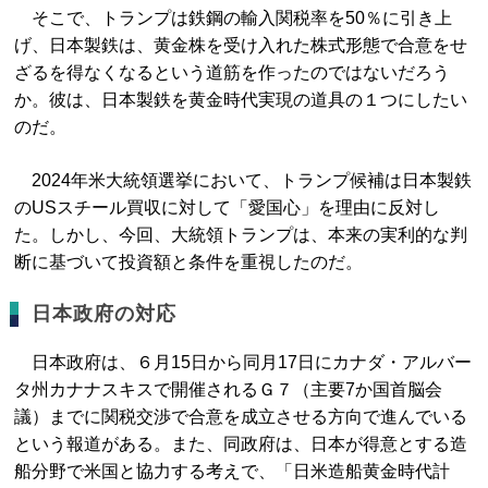
そこで、トランプは鉄鋼の輸入関税率を50％に引き上
げ、日本製鉄は、黄金株を受け入れた株式形態で合意をせ
ざるを得なくなるという道筋を作ったのではないだろう
か。彼は、日本製鉄を黄金時代実現の道具の１つにしたい
のだ。
2024年米大統領選挙において、トランプ候補は日本製鉄
のUSスチール買収に対して「愛国心」を理由に反対し
た。しかし、今回、大統領トランプは、本来の実利的な判
断に基づいて投資額と条件を重視したのだ。
日本政府の対応
日本政府は、６月15日から同月17日にカナダ・アルバー
タ州カナナスキスで開催されるＧ７（主要7か国首脳会
議）までに関税交渉で合意を成立させる方向で進んでいる
という報道がある。また、同政府は、日本が得意とする造
船分野で米国と協力する考えで、「日米造船黄金時代計