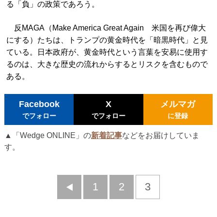
る「負」の政策であろう。
反MAGA（Make America Great Again 米国を再び偉大
にする）たちは、トランプの黄金時代を「暗黒時代」と見
ている。日本政府が、黄金時代という言葉を安易に使用す
るのは、大きな歴史の流れからするとリスクを含むもので
ある。
Facebook
X
メルマガ
でフォロー
でフォロー
に登録
▲「Wedge ONLINE」の
新着記事
などをお届けしていま
す。
前
1
2
3
へ