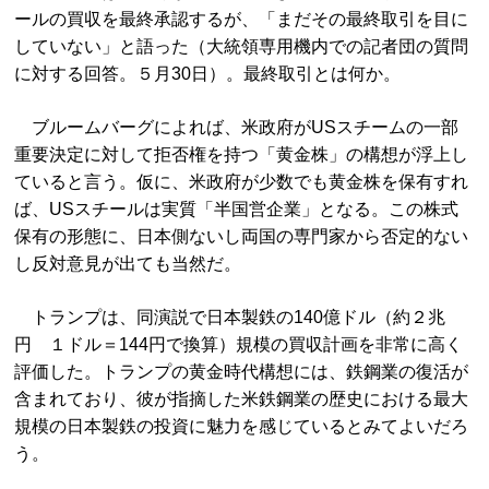
ールの買収を最終承認するが、「まだその最終取引を目に
していない」と語った（大統領専用機内での記者団の質問
に対する回答。５月30日）。最終取引とは何か。
ブルームバーグによれば、米政府がUSスチームの一部
重要決定に対して拒否権を持つ「黄金株」の構想が浮上し
ていると言う。仮に、米政府が少数でも黄金株を保有すれ
ば、USスチールは実質「半国営企業」となる。この株式
保有の形態に、日本側ないし両国の専門家から否定的ない
し反対意見が出ても当然だ。
トランプは、同演説で日本製鉄の140億ドル（約２兆
円 １ドル＝144円で換算）規模の買収計画を非常に高く
評価した。トランプの黄金時代構想には、鉄鋼業の復活が
含まれており、彼が指摘した米鉄鋼業の歴史における最大
規模の日本製鉄の投資に魅力を感じているとみてよいだろ
う。