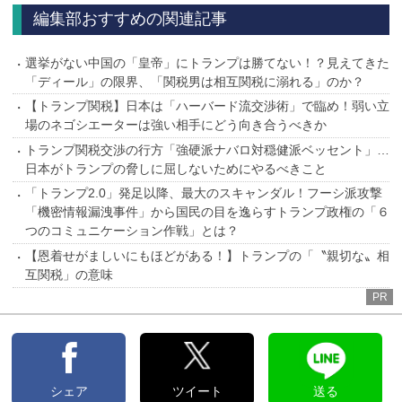
編集部おすすめの関連記事
選挙がない中国の「皇帝」にトランプは勝てない！？見えてきた
「ディール」の限界、「関税男は相互関税に溺れる」のか？
【トランプ関税】日本は「ハーバード流交渉術」で臨め！弱い立
場のネゴシエーターは強い相手にどう向き合うべきか
トランプ関税交渉の行方「強硬派ナバロ対穏健派ベッセント」…
日本がトランプの脅しに屈しないためにやるべきこと
「トランプ2.0」発足以降、最大のスキャンダル！フーシ派攻撃
「機密情報漏洩事件」から国民の目を逸らすトランプ政権の「６
つのコミュニケーション作戦」とは？
【恩着せがましいにもほどがある！】トランプの「〝親切な〟相
互関税」の意味
PR
シェア
ツイート
送る