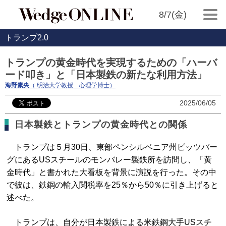
8/7(金)
トランプ2.0
トランプの黄金時代を実現するための「ハーバ
ード叩き」と「日本製鉄の新たな利用方法」
海野素央
（ 明治大学教授 心理学博士）
2025/06/05
日本製鉄とトランプの黄金時代との関係
トランプは５月30日、東部ペンシルベニア州ピッツバー
グにあるUSスチールのモンバレー製鉄所を訪問し、「黄
金時代」と書かれた大看板を背景に演説を行った。その中
で彼は、鉄鋼の輸入関税率を25％から50％に引き上げると
述べた。
トランプは、自分が日本製鉄による米鉄鋼大手USスチ