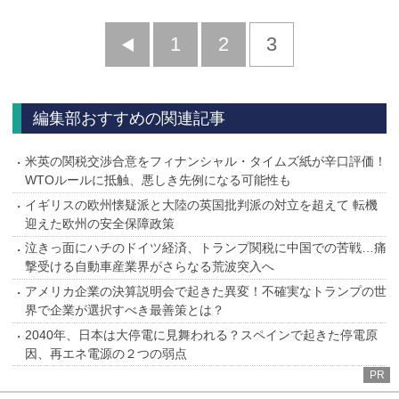
前
1
2
3
へ
編集部おすすめの関連記事
米英の関税交渉合意をフィナンシャル・タイムズ紙が辛口評価！
WTOルールに抵触、悪しき先例になる可能性も
イギリスの欧州懐疑派と大陸の英国批判派の対立を超えて 転機
迎えた欧州の安全保障政策
泣きっ面にハチのドイツ経済、トランプ関税に中国での苦戦…痛
撃受ける自動車産業界がさらなる荒波突入へ
アメリカ企業の決算説明会で起きた異変！不確実なトランプの世
界で企業が選択すべき最善策とは？
2040年、日本は大停電に見舞われる？スペインで起きた停電原
因、再エネ電源の２つの弱点
PR