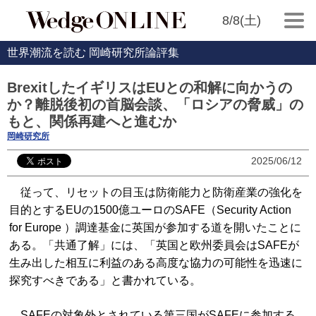
8/8(土)
世界潮流を読む 岡崎研究所論評集
BrexitしたイギリスはEUとの和解に向かうの
か？離脱後初の首脳会談、「ロシアの脅威」の
もと、関係再建へと進むか
岡崎研究所
2025/06/12
従って、リセットの目玉は防衛能力と防衛産業の強化を
目的とするEUの1500億ユーロのSAFE（Security Action
for Europe ）調達基金に英国が参加する道を開いたことに
ある。「共通了解」には、「英国と欧州委員会はSAFEが
生み出した相互に利益のある高度な協力の可能性を迅速に
探究すべきである」と書かれている。
SAFEの対象外とされている第三国がSAFEに参加する