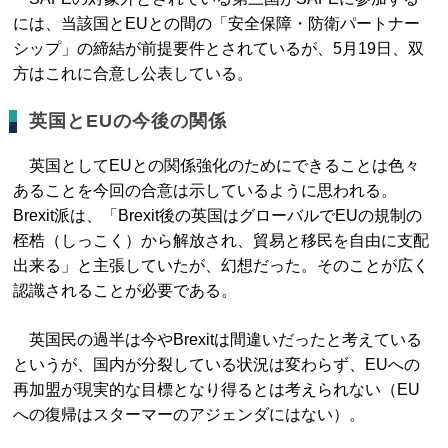
には、当該国とEUとの間の「安全保障・防衛パートナー
シップ」の締結が前提要件とされているが、5月19日、双
方はこれに合意し公表している。
英国とEUの今後の関係
英国としてEUとの関係強化のためにできることは色々
あることを今回の合意は示しているように思われる。
Brexit派は、「Brexit後の英国はグローバルでEUの規制の
桎梏（しっこく）から解放され、貿易と移民を自由に支配
出来る」と主張していたが、幻想だった。そのことが広く
認識されることが必要である。
英国民の過半は今やBrexitは間違いだったと考えている
というが、国内が分裂している状況は変わらず、EUへの
再加盟が現実的な目標となり得るとは考えられない（EU
への復帰はスターマーのアジェンダにはない）。