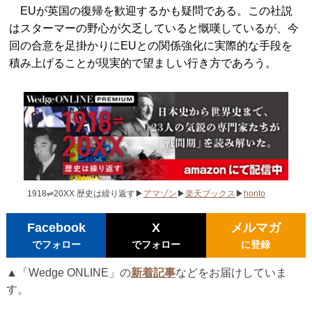
EUが英国の復帰を歓迎するかも疑問である。この社説
はスターマーの野心が欠乏していると慨嘆しているが、今
回の合意を足掛かりにEUとの関係強化に実際的な手段を
積み上げることが現実的で望ましい行き方であろう。
1918⇌20XX 歴史は繰り返す▶
アマゾン
▶
楽天ブックス
▶
honto
Facebook
X
メルマガ
でフォロー
でフォロー
に登録
▲「Wedge ONLINE」の
新着記事
などをお届けしていま
す。