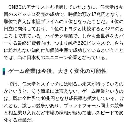
CNBCのアナリストも指摘していたように、任天堂は今
回のスイッチ２発売の成功で、時価総額が17兆円となり、
順位で言えば東証プライムの５位となったことだ。４位の
日立に肉薄しており、１位のトヨタと比較すると42％のと
ころまで来ている。ハイテク専業で、しかも全世界をカバ
ーする最終消費者向け、つまり純粋B2Cビジネスで、さら
に紛れもない知的付加価値生産で成功しているということ
では、当に日本初のユニコーン企業となっている。
ゲーム産業は今後、大きく変化の可能性
では、任天堂とスイッチには明るい未来が待っているの
かというと、そう簡単には言えない。ゲーム産業というの
は、既に全世界で40兆円となり成長率も拡大している。け
れども、激しい競争があり、プラットフォーム同士の競争
と相互乗り入れなど市場の様相が極めて速いスピードで変
化する産業だ。