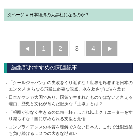
次ページ » 日本経済の大黒柱になるのか？
前
1
2
3
4
次
へ
へ
編集部おすすめの関連記事
「クールジャパン」の失敗をくり返すな！世界を席巻する日本の
エンタメ さらなる飛躍に必要な視点、水を差さずに油を差せ
日本がマンガ大国であり、国策で生まれたものではないと言える
理由、歴史と文化が育んだ肥沃な「土壌」とは？
「報酬が少なく生きるのに精一杯」…これ以上クリエーターをす
り減らすな！国に求められる支援と覚悟
コンプライアンスの本質を理解できない日本人、これでは製造業
も負け続ける…２つの大きな勘違い