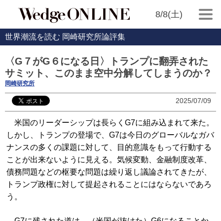
8/8(土)
世界潮流を読む 岡崎研究所論評集
〈G７がG６になる日〉トランプに翻弄された
サミット、このまま空中分解してしまうのか？
岡崎研究所
2025/07/09
米国のリーダーシップは長らくG7に組み込まれて来た。
しかし、トランプの登場で、G7は今日のグローバルなガバ
ナンスの多くの課題に対して、目的意識をもって行動する
ことが出来ないように見える。気候変動、金融制度改革、
債務問題などの枢要な問題は繰り返し議論されてきたが、
トランプ政権に対して提起されることにはならないであろ
う。
G7に残された道は、（米国が抜けた）G6になることか