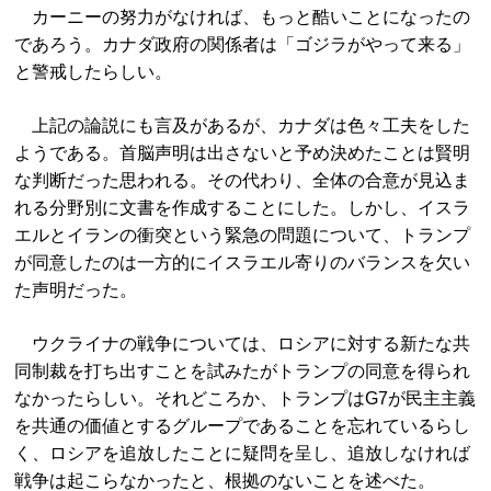
カーニーの努力がなければ、もっと酷いことになったの
であろう。カナダ政府の関係者は「ゴジラがやって来る」
と警戒したらしい。
上記の論説にも言及があるが、カナダは色々工夫をした
ようである。首脳声明は出さないと予め決めたことは賢明
な判断だった思われる。その代わり、全体の合意が見込ま
れる分野別に文書を作成することにした。しかし、イスラ
エルとイランの衝突という緊急の問題について、トランプ
が同意したのは一方的にイスラエル寄りのバランスを欠い
た声明だった。
ウクライナの戦争については、ロシアに対する新たな共
同制裁を打ち出すことを試みたがトランプの同意を得られ
なかったらしい。それどころか、トランプはG7が民主主義
を共通の価値とするグループであることを忘れているらし
く、ロシアを追放したことに疑問を呈し、追放しなければ
戦争は起こらなかったと、根拠のないことを述べた。