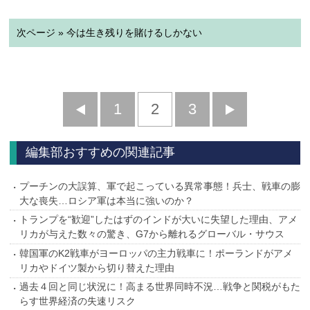
次ページ » 今は生き残りを賭けるしかない
前
1
2
3
次
へ
へ
編集部おすすめの関連記事
プーチンの大誤算、軍で起こっている異常事態！兵士、戦車の膨
大な喪失…ロシア軍は本当に強いのか？
トランプを“歓迎”したはずのインドが大いに失望した理由、アメ
リカが与えた数々の驚き、G7から離れるグローバル・サウス
韓国軍のK2戦車がヨーロッパの主力戦車に！ポーランドがアメ
リカやドイツ製から切り替えた理由
過去４回と同じ状況に！高まる世界同時不況…戦争と関税がもた
らす世界経済の失速リスク