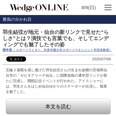
8/9(日)
勝負の分かれ目
羽生結弦が地元・仙台の新リンクで見せた“ら
しさ”とは？演技でも言葉でも、そしてエンデ
ィングでも魅了したその姿
田中充
（ スポーツライター、尚美学園大学スポーツマネジメント学部准教授）
2025/07/08
五輪２連覇を成し遂げた羽生結弦さんの生まれ故郷の宮城県仙
台市の「ゼビオアリーナ仙台」に国際規格の通年型リンクが新
たに完成し、開館記念イベントが行われた。アイスショーに
は、羽生さんをはじめ仙台ゆかりのスケーターが出演し、観客
を魅了した。
本文を読む