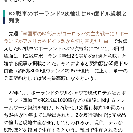
K2戦車のポーランド2次輸出は65億ドル規模と
判明
先週
「韓国軍のK2戦車がヨーロッパの主力戦車に！ポー
ランドがアメリカやドイツ製から切り替えた理由」
でお伝
えしたK2戦車のポーランドへの2次輸出について、8日付
紙面に「K2戦車ポーランド輸出2次契約の経過と意味」と
題する記事が掲載された。それによると契約額は65億ドル
前後（約8兆8000億ウォン／約9576億円）に上り、単一の
兵器契約としては過去最高額になるという。
22年7月、ポーランドのワルシャワで現代ロテム社とポ
ーランド軍備庁がK2戦車1000両などの調達に関するフレ
ームワーク契約を結び、K2戦車は1次履行契約180両のう
ち84両が昨年までに輸出された。2次履行契約では完成品
の輸出と現地生産が並行して行われるが、現代ロテムが
60%ほどを韓国で生産するという。韓国で生産されるの