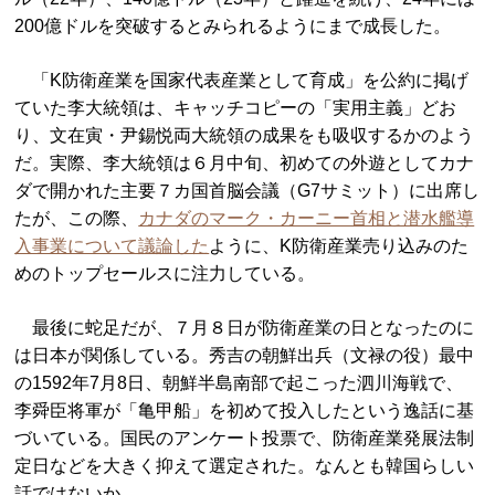
200億ドルを突破するとみられるようにまで成長した。
「K防衛産業を国家代表産業として育成」を公約に掲げ
ていた李大統領は、キャッチコピーの「実用主義」どお
り、文在寅・尹錫悦両大統領の成果をも吸収するかのよう
だ。実際、李大統領は６月中旬、初めての外遊としてカナ
ダで開かれた主要７カ国首脳会議（G7サミット）に出席し
たが、この際、
カナダのマーク・カーニー首相と潜水艦導
入事業について議論した
ように、K防衛産業売り込みのた
めのトップセールスに注力している。
最後に蛇足だが、７月８日が防衛産業の日となったのに
は日本が関係している。秀吉の朝鮮出兵（文禄の役）最中
の1592年7月8日、朝鮮半島南部で起こった泗川海戦で、
李舜臣将軍が「亀甲船」を初めて投入したという逸話に基
づいている。国民のアンケート投票で、防衛産業発展法制
定日などを大きく抑えて選定された。なんとも韓国らしい
話ではないか。