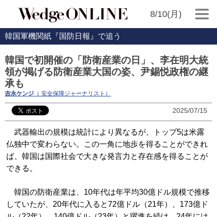
8/10(月)
韓国軍機関紙『国防日報』で追う
韓国で初開催の「防衛産業の日」、李在明大統
領が掲げる防衛産業大国の姿、尹錫悦政権の継
承も
吉永ケンジ
（ 安全保障ジャーナリスト）
2025/07/15
武器輸出の規模は統計により異なるが、トップ5は米露
仏独中で変わらない。この一角に地歩を得ることができれ
ば、韓国は国際社会で大きな発言力と存在感を得ることが
できる。
韓国の防衛産業は、10年代は年平均30億ドル規模で推移
していたが、20年代に入ると72億ドル（21年）、173億ド
ル（22年）、140億ドル（23年）と躍進を続け、24年には