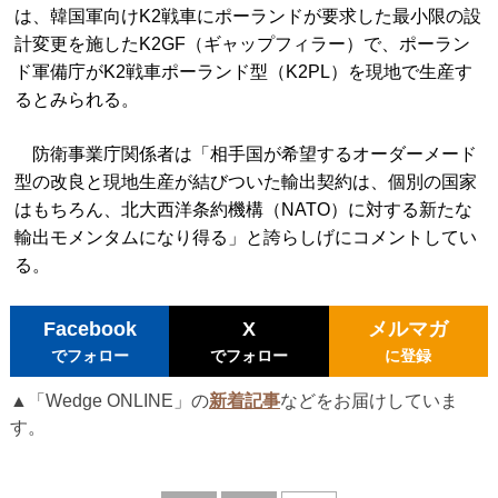
は、韓国軍向けK2戦車にポーランドが要求した最小限の設
計変更を施したK2GF（ギャップフィラー）で、ポーラン
ド軍備庁がK2戦車ポーランド型（K2PL）を現地で生産す
るとみられる。
防衛事業庁関係者は「相手国が希望するオーダーメード
型の改良と現地生産が結びついた輸出契約は、個別の国家
はもちろん、北大西洋条約機構（NATO）に対する新たな
輸出モメンタムになり得る」と誇らしげにコメントしてい
る。
Facebook
X
メルマガ
でフォロー
でフォロー
に登録
▲「Wedge ONLINE」の
新着記事
などをお届けしていま
す。