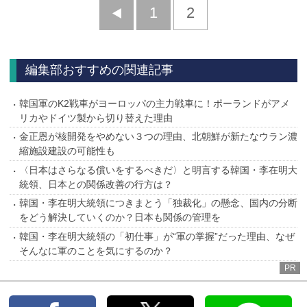
前
1
2
へ
編集部おすすめの関連記事
韓国軍のK2戦車がヨーロッパの主力戦車に！ポーランドがアメ
リカやドイツ製から切り替えた理由
金正恩が核開発をやめない３つの理由、北朝鮮が新たなウラン濃
縮施設建設の可能性も
〈日本はさらなる償いをするべきだ〉と明言する韓国・李在明大
統領、日本との関係改善の行方は？
韓国・李在明大統領につきまとう「独裁化」の懸念、国内の分断
をどう解決していくのか？日本も関係の管理を
韓国・李在明大統領の「初仕事」が“軍の掌握”だった理由、なぜ
そんなに軍のことを気にするのか？
PR