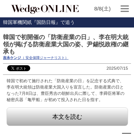
8/8(土)
韓国軍機関紙『国防日報』で追う
韓国で初開催の「防衛産業の日」、李在明大統
領が掲げる防衛産業大国の姿、尹錫悦政権の継
承も
吉永ケンジ
（ 安全保障ジャーナリスト）
2025/07/15
韓国で初めて施行された「防衛産業の日」を記念する式典で、
李在明大統領は防衛産業大国入りを宣言した。防衛産業の日と
なった7月8日は、豊臣秀吉の朝鮮出兵に際して、李舜臣将軍の
秘密兵器「亀甲船」が初めて投入された日を指す。
本文を読む