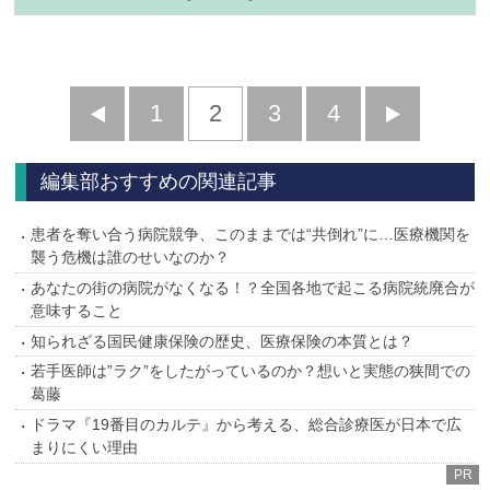
前
1
2
3
4
次
へ
へ
編集部おすすめの関連記事
患者を奪い合う病院競争、このままでは“共倒れ”に…医療機関を
襲う危機は誰のせいなのか？
あなたの街の病院がなくなる！？全国各地で起こる病院統廃合が
意味すること
知られざる国民健康保険の歴史、医療保険の本質とは？
若手医師は”ラク”をしたがっているのか？想いと実態の狭間での
葛藤
ドラマ『19番目のカルテ』から考える、総合診療医が日本で広
まりにくい理由
PR