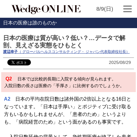
8/9(日)
日本の医療は誰のものか
日本の医療は質が高い？低い？…データで解
剖、見えざる実態をひもとく
渡辺幸子
（ グローバルヘルスコンサルティング・ ジャパン代表取締役社長）
2025/08/29
Q2
日本では比較的長期に入院する傾向が見られます。
入院日数の長さは医療の「手厚さ」に比例するのでしょうか。
A2
日本の平均在院日数は諸外国の2倍以上となる16日と
なっています。「日本は手厚い」とポジティブに受け取る
方もいるかもしれませんが、「患者のため」というより
も、「病院経営のため」という面があるのも事実です。
入院日数延伸の背景として、急性期医療が終了した患者