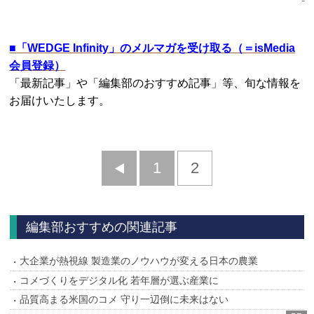
■
「WEDGE Infinity」のメルマガを受け取る（＝isMedia
会員登録）
「最新記事」や「編集部のおすすめ記事」等、旬な情報を
お届けいたします。
前
1
2
へ
編集部おすすめの関連記事
大企業が熱視線 製造業のノウハウが変える日本の農業
コメづくりをデジタル化 若年層が選ぶ産業に
品質高まる米国のコメ 守り一辺倒に未来はない