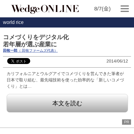
8/7(金)
world rice
コメづくりをデジタル化
若年層が選ぶ産業に
田牧一郎
（ 田牧ファームズ代表）
2014/06/12
カリフォルニアとウルグアイでコメづくりを営んできた筆者が
日本で取り組む、最先端技術を使った効率的な「新しいコメづ
くり」とは…
本文を読む
PR