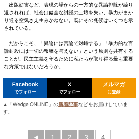
出版妨害など、表現の場からの一方的な異論排除が繰り
返されれば、社会は健全な討議の土壌を失い、暴力がまか
り通る空気さえ生みかねない。既にその兆候はいくつも示
されている。
だからこそ、「異論には言論で対峙する」「暴力的な言
論封殺には一切の報酬を与えない」という原則を共有する
ことが、民主主義を守るために私たちが取り得る最も重要
な方策ではないだろうか。
Facebook
X
メルマガ
でフォロー
でフォロー
に登録
▲「Wedge ONLINE」の
新着記事
などをお届けしていま
す。
前
1
2
3
4