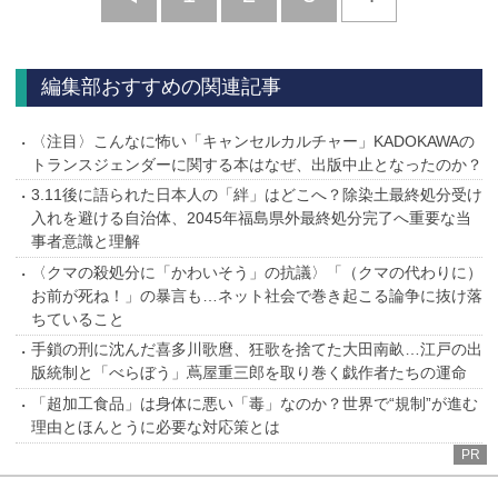
へ
編集部おすすめの関連記事
〈注目〉こんなに怖い「キャンセルカルチャー」KADOKAWAの
トランスジェンダーに関する本はなぜ、出版中止となったのか？
3.11後に語られた日本人の「絆」はどこへ？除染土最終処分受け
入れを避ける自治体、2045年福島県外最終処分完了へ重要な当
事者意識と理解
〈クマの殺処分に「かわいそう」の抗議〉「（クマの代わりに）
お前が死ね！」の暴言も…ネット社会で巻き起こる論争に抜け落
ちていること
手鎖の刑に沈んだ喜多川歌麿、狂歌を捨てた大田南畝…江戸の出
版統制と「べらぼう」蔦屋重三郎を取り巻く戯作者たちの運命
「超加工食品」は身体に悪い「毒」なのか？世界で“規制”が進む
理由とほんとうに必要な対応策とは
PR