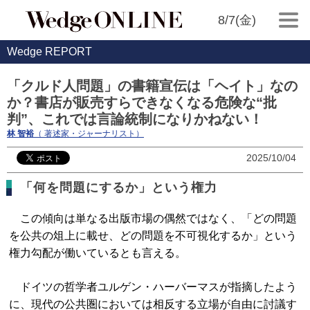
8/7(金)
Wedge REPORT
「クルド人問題」の書籍宣伝は「ヘイト」なの
か？書店が販売すらできなくなる危険な“批
判”、これでは言論統制になりかねない！
林 智裕
（ 著述家・ジャーナリスト）
2025/10/04
「何を問題にするか」という権力
この傾向は単なる出版市場の偶然ではなく、「どの問題
を公共の俎上に載せ、どの問題を不可視化するか」という
権力勾配が働いているとも言える。
ドイツの哲学者ユルゲン・ハーバーマスが指摘したよう
に、現代の公共圏においては相反する立場が自由に討議す