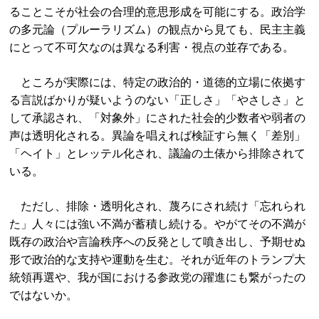
ることこそが社会の合理的意思形成を可能にする。政治学
の多元論（プルーラリズム）の観点から見ても、民主主義
にとって不可欠なのは異なる利害・視点の並存である。
ところが実際には、特定の政治的・道徳的立場に依拠す
る言説ばかりが疑いようのない「正しさ」「やさしさ」と
して承認され、「対象外」にされた社会的少数者や弱者の
声は透明化される。異論を唱えれば検証すら無く「差別」
「ヘイト」とレッテル化され、議論の土俵から排除されて
いる。
ただし、排除・透明化され、蔑ろにされ続け「忘れられ
た」人々には強い不満が蓄積し続ける。やがてその不満が
既存の政治や言論秩序への反発として噴き出し、予期せぬ
形で政治的な支持や運動を生む。それが近年のトランプ大
統領再選や、我が国における参政党の躍進にも繋がったの
ではないか。