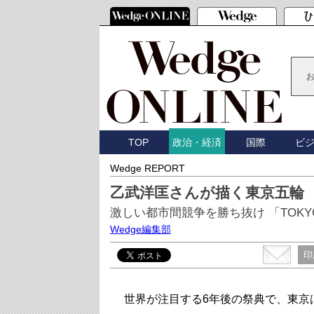
TOP
国際
ビ
政治・経済
Wedge REPORT
乙武洋匡さんが描く東京五輪
激しい都市間競争を勝ち抜け 「TOKY
Wedge編集部
印
世界が注目する6年後の祭典で、東京