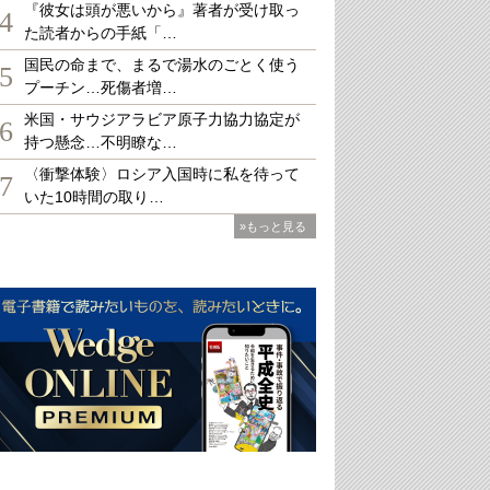
『彼女は頭が悪いから』著者が受け取っ
4
た読者からの手紙「…
国民の命まで、まるで湯水のごとく使う
5
プーチン…死傷者増…
米国・サウジアラビア原子力協力協定が
6
持つ懸念…不明瞭な…
〈衝撃体験〉ロシア入国時に私を待って
7
いた10時間の取り…
»もっと見る