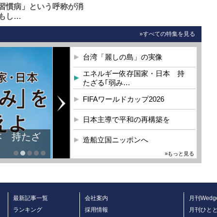
習慣病」という呼称が消
もし…
»すべての特集を見る
台湾「麗しの島」の実像
エネルギー依存国家・日本 持
たざる｢弱み…
FIFAワールドカップ2026
日本主導で平和の再構築を
本 持たざ
造船立国ニッポンへ
»もっと見る
最新記事一覧
会社案内
月刊Wedg
ランキング
採用情報
月刊ひと