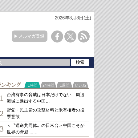
2026年8月8日(土)
メルマガ登録
ランキング
1時間
24時間
1週間
いいね
台湾有事の脅威は日本だけでない…周辺
1
海域に進出する中国…
野党・民主党の攻撃材料と米有権者の投
2
票意欲
＜〝運命共同体〟の日米台＞中国こそが
3
世界の脅威....…