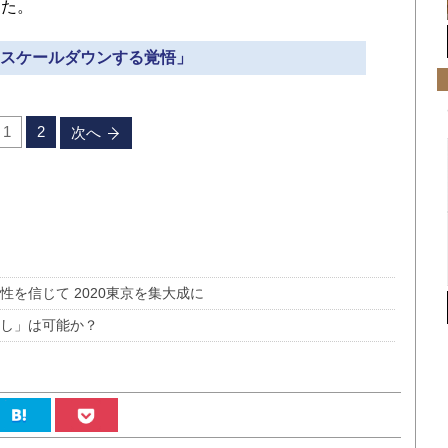
した。
 「スケールダウンする覚悟」
1
2
次へ
を信じて 2020東京を集大成に
なし」は可能か？