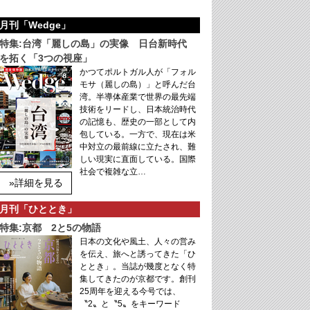
月刊「Wedge」
特集:台湾「麗しの島」の実像 日台新時代
を拓く「3つの視座」
かつてポルトガル人が「フォル
モサ（麗しの島）」と呼んだ台
湾。半導体産業で世界の最先端
技術をリードし、日本統治時代
の記憶も、歴史の一部として内
包している。一方で、現在は米
中対立の最前線に立たされ、難
しい現実に直面している。国際
社会で複雑な立…
»詳細を見る
月刊「ひととき」
特集:京都 2と5の物語
日本の文化や風土、人々の営み
を伝え、旅へと誘ってきた「ひ
ととき」。当誌が幾度となく特
集してきたのが京都です。創刊
25周年を迎える今号では、
〝2〟と〝5〟をキーワード