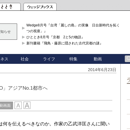
Wedge8月号『台湾「麗しの島」の実像 日台新時代を拓く「3
つの視座」』
お知らせ
ひととき8月号『京都 2と5の物語』
新刊書籍『飛鳥・藤原に隠された古代宮都の謎』
ジネス
社会
ライフ
特集
動画
2014年6月23日
O」アジアNo.1都市へ
刷画面
は何を伝えるべきなのか。作家の乙武洋匡さんに聞い