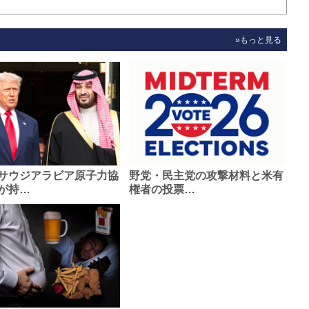
»もっと見る
サウジアラビア原子力協
野党・民主党の攻撃材料と米有
が持…
権者の投票…