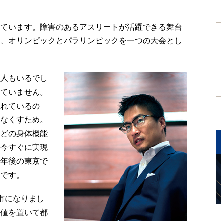
ています。障害のあるアスリートが活躍できる舞台
く、オリンピックとパラリンピックを一つの大会とし
。
人もいるでし
っていません。
られているの
をなくすため。
などの身体機能
。今すぐに実現
６年後の東京で
切です。
市になりまし
価値を置いて都