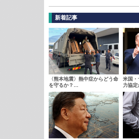
新着記事
〈熊本地震〉熱中症からどう命
米国・
を守るか？…
力協定