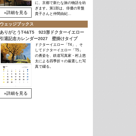
に、京都で新たな旅の物語を紡
ぎます。第1部は、俳優の常盤
»詳細を見る
貴子さんと仲間由紀…
ウェッジブックス
ありがとうT4&T5 923形ドクターイエロー
引退記念カレンダー2027 壁掛けタイプ
ドクターイエロー「T4」、そ
してドクターイエロー「T5」
の勇姿を、鉄道写真家・村上悠
太による四季折々の厳選した写
真で綴る。
»詳細を見る