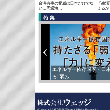
台湾有事の脅威は日本だけでな
「生活
い…周辺海…
えるか
特集
エネルギー依存国家・日
る｢弱み…
‹Copyright © 1997-2026 Wedge All Rights Reserved.›