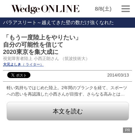
8/8(土)
パラアスリート～越えてきた壁の数だけ強くなれた
「もう一度陸上をやりたい」
自分の可能性を信じて
2020東京を集大成に
視覚障害者陸上 小西正朗さん （筑波技術大）
大元よしき
（ ライター）
2014/03/13
軽い気持ちではじめた陸上。2年間のブランクを経て、スポーツ
への思いを再認識した小西さんが目指す、さらなる高みとは…
本文を読む
PR