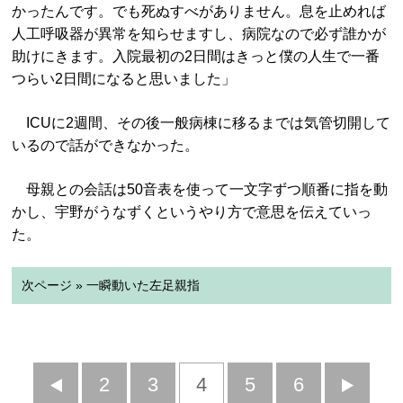
かったんです。でも死ぬすべがありません。息を止めれば
人工呼吸器が異常を知らせますし、病院なので必ず誰かが
助けにきます。入院最初の2日間はきっと僕の人生で一番
つらい2日間になると思いました」
ICUに2週間、その後一般病棟に移るまでは気管切開して
いるので話ができなかった。
母親との会話は50音表を使って一文字ずつ順番に指を動
かし、宇野がうなずくというやり方で意思を伝えていっ
た。
次ページ » 一瞬動いた左足親指
前
2
3
4
5
6