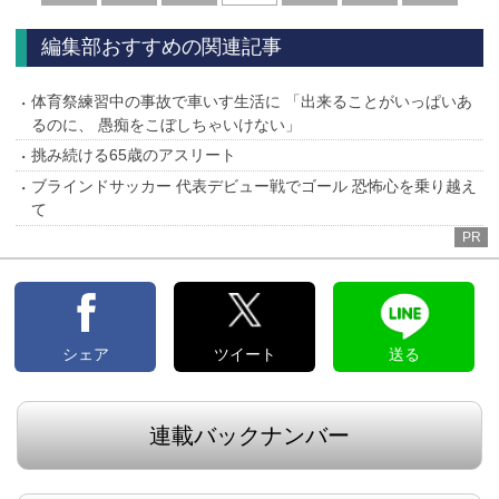
へ
へ
編集部おすすめの関連記事
体育祭練習中の事故で車いす生活に 「出来ることがいっぱいあ
るのに、 愚痴をこぼしちゃいけない」
挑み続ける65歳のアスリート
ブラインドサッカー 代表デビュー戦でゴール 恐怖心を乗り越え
て
PR
シェア
ツイート
送る
連載バックナンバー