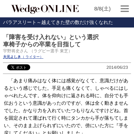
8/8(土)
パラアスリート～越えてきた壁の数だけ強くなれた
「障害を受け入れない」という選択
車椅子からの卒業を目指して
宇野将史さん （ラグビー選手 東芝）
大元よしき
（ ライター）
2014/06/23
「あまり痛みはなく体には感覚がなくて、意識だけがあ
るという感じでした。手足も痛くなくて、しゃべるにはし
ゃべれたんです。体を仰向けに返される時に、自分でも手
伝おうという意識があったのですが、体は全く動きません
でした。かなり力を入れていたつもりなんですけどね。首
を固定されて運ばれて行く時にタンカから手が落ちてしま
い、そのまま上げられずにいたので、傍にいた方に『手を
戻してください』とお願いしました」