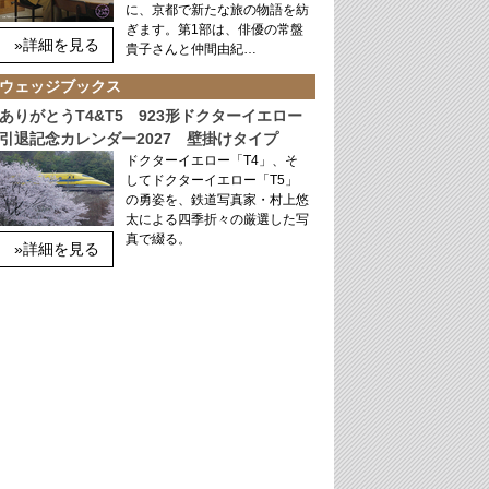
に、京都で新たな旅の物語を紡
ぎます。第1部は、俳優の常盤
»詳細を見る
貴子さんと仲間由紀…
ウェッジブックス
ありがとうT4&T5 923形ドクターイエロー
引退記念カレンダー2027 壁掛けタイプ
ドクターイエロー「T4」、そ
してドクターイエロー「T5」
の勇姿を、鉄道写真家・村上悠
太による四季折々の厳選した写
真で綴る。
»詳細を見る