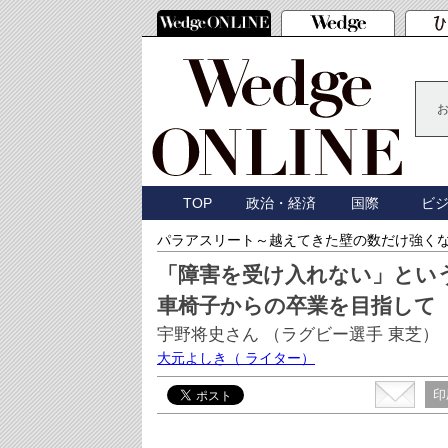
TOP
政治・経済
国際
ビ
パラアスリート～越えてきた壁の数だけ強く
「障害を受け入れない」とい
車椅子からの卒業を目指して
宇野将史さん （ラグビー選手 東芝）
大元よしき
（ ライター）
印