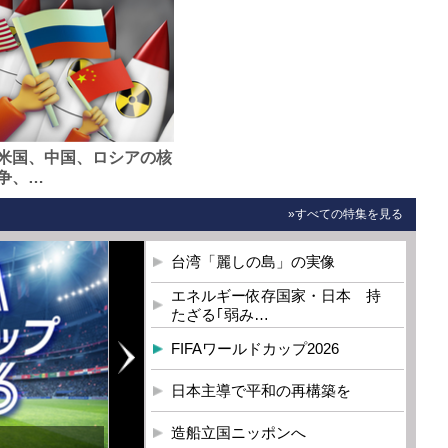
米国、中国、ロシアの核
争、…
»すべての特集を見る
台湾「麗しの島」の実像
エネルギー依存国家・日本 持
たざる｢弱み…
FIFAワールドカップ2026
日本主導で平和の再構築を
造船立国ニッポンへ