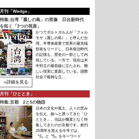
月刊「Wedge」
特集:台湾「麗しの島」の実像 日台新時代
を拓く「3つの視座」
かつてポルトガル人が「フォル
モサ（麗しの島）」と呼んだ台
湾。半導体産業で世界の最先端
技術をリードし、日本統治時代
の記憶も、歴史の一部として内
包している。一方で、現在は米
中対立の最前線に立たされ、難
しい現実に直面している。国際
社会で複雑な立…
»詳細を見る
月刊「ひととき」
特集:京都 2と5の物語
日本の文化や風土、人々の営み
を伝え、旅へと誘ってきた「ひ
ととき」。当誌が幾度となく特
集してきたのが京都です。創刊
25周年を迎える今号では、
〝2〟と〝5〟をキーワード