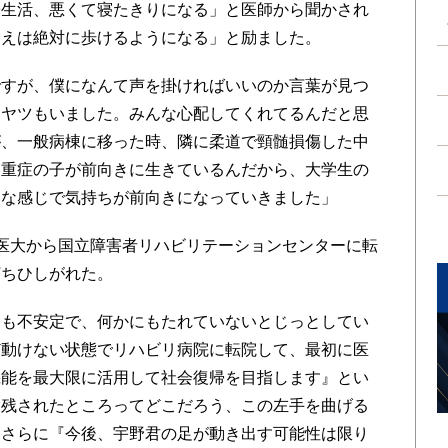
生活、悪くて寝たきりになる」と医師から聞かされ
まえは絶対に歩けるようになる」と励ました。
すが、僕になんて声を掛ければいいのか言葉が見つ
すヤツもいました。みんな心配してくれてるんだと思
が、一般病棟に移った時、隣に柔道で頸髄損傷した中
に重症の子が前向きに生きているんだから、大学生の
いな感じで気持ちが前向きになっていきました」
医大から国立障害者リハビリテーションセンターに転
打ちひしがれた。
も不安定で、何かにもたれていないとじっとしてい
ど動けない状態でリハビリ病院に転院して、最初に医
機能を最大限に活用して社会復帰を目指します』とい
に残されたところってどこだろう、この左手を曲げる
。さらに『今後、宇野君の足が動き出す可能性は限り