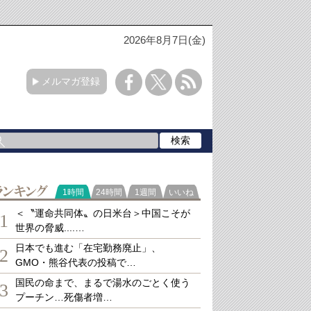
2026年8月7日(金)
メルマガ登録
ランキング
1時間
24時間
1週間
いいね
＜〝運命共同体〟の日米台＞中国こそが
1
世界の脅威....…
日本でも進む「在宅勤務廃止」、
2
GMO・熊谷代表の投稿で…
国民の命まで、まるで湯水のごとく使う
3
プーチン…死傷者増…