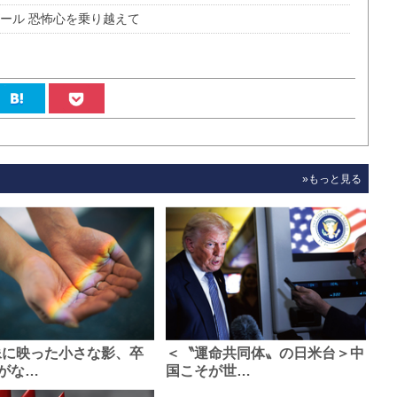
ール 恐怖心を乗り越えて
»もっと見る
像に映った小さな影、卒
＜〝運命共同体〟の日米台＞中
がな…
国こそが世…