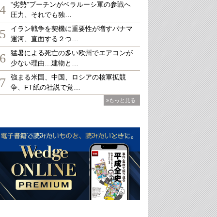
“劣勢”プーチンがベラルーシ軍の参戦へ
4
圧力、それでも独…
イラン戦争を契機に重要性が増すパナマ
5
運河、直面する２つ…
猛暑による死亡の多い欧州でエアコンが
6
少ない理由…建物と…
強まる米国、中国、ロシアの核軍拡競
7
争、FT紙の社説で覚…
»もっと見る