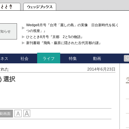
Wedge8月号『台湾「麗しの島」の実像 日台新時代を拓く「3
つの視座」』
お知らせ
ひととき8月号『京都 2と5の物語』
新刊書籍『飛鳥・藤原に隠された古代宮都の謎』
ジネス
社会
特集
動画
ライフ
なれた
2014年6月23日
う選択
刷画面