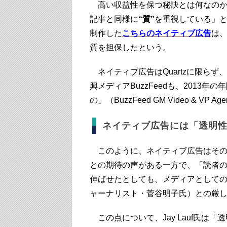
高い収益性を保つ秘訣とは何なのか。J
記事と同様に
“質”
を重視している」と語る
制作した
こちらのネイティブ広告
は
質を担保したという。
ネイティブ広告はQuartzに限らず
興メディアBuzzFeedも、2013
の」（BuzzFeed GM Video & VP Ag
ネイティブ広告には「透明
このように、ネイティブ広告はその
との期待の声がある一方で、「読者
伸ばせたとしても、メディアとして
ャーナリスト・菅谷明子氏）との厳
この点について、Jay Lauf氏は「