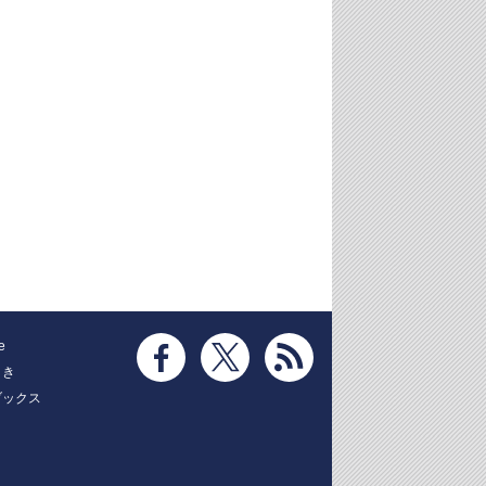
e
とき
ブックス