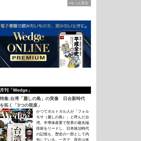
»もっと見る
月刊「Wedge」
特集:台湾「麗しの島」の実像 日台新時代
を拓く「3つの視座」
かつてポルトガル人が「フォル
モサ（麗しの島）」と呼んだ台
湾。半導体産業で世界の最先端
技術をリードし、日本統治時代
の記憶も、歴史の一部として内
包している。一方で、現在は米