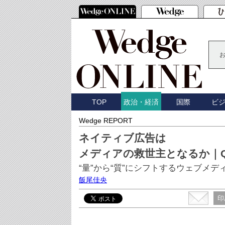
TOP
国際
ビ
政治・経済
Wedge REPORT
ネイティブ広告は
メディアの救世主となるか｜Qu
“量”から“質”にシフトするウェブメデ
飯尾佳央
印