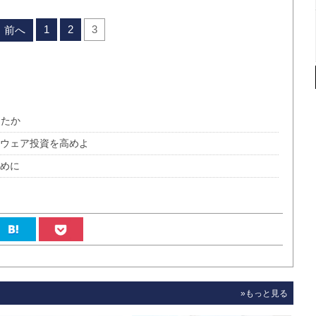
1
2
3
前へ
したか
トウェア投資を高めよ
ために
»もっと見る