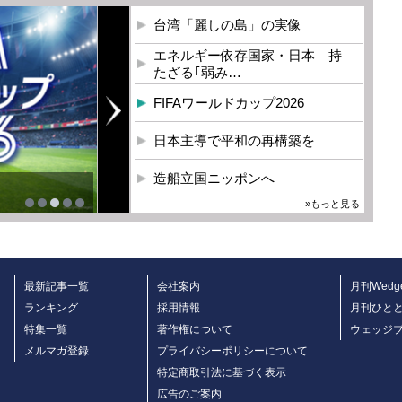
台湾「麗しの島」の実像
エネルギー依存国家・日本 持
たざる｢弱み…
FIFAワールドカップ2026
日本主導で平和の再構築を
造船立国ニッポンへ
»もっと見る
最新記事一覧
会社案内
月刊Wedg
ランキング
採用情報
月刊ひと
特集一覧
著作権について
ウェッジ
メルマガ登録
プライバシーポリシーについて
特定商取引法に基づく表示
広告のご案内