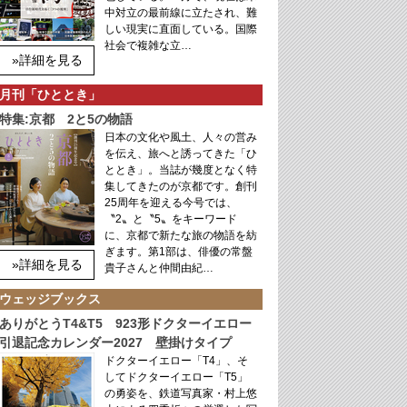
中対立の最前線に立たされ、難
しい現実に直面している。国際
社会で複雑な立…
»詳細を見る
月刊「ひととき」
特集:京都 2と5の物語
日本の文化や風土、人々の営み
を伝え、旅へと誘ってきた「ひ
ととき」。当誌が幾度となく特
集してきたのが京都です。創刊
25周年を迎える今号では、
〝2〟と〝5〟をキーワード
に、京都で新たな旅の物語を紡
ぎます。第1部は、俳優の常盤
»詳細を見る
貴子さんと仲間由紀…
ウェッジブックス
ありがとうT4&T5 923形ドクターイエロー
引退記念カレンダー2027 壁掛けタイプ
ドクターイエロー「T4」、そ
してドクターイエロー「T5」
の勇姿を、鉄道写真家・村上悠