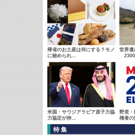
帰省のお土産は何にする？モノ
世界遺
に秘められ…
230
米国・サウジアラビア原子力協
野党・
力協定が持…
権者の
特集