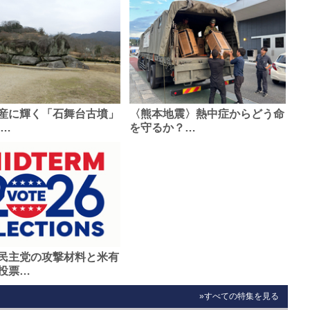
産に輝く「石舞台古墳」
〈熊本地震〉熱中症からどう命
0…
を守るか？…
民主党の攻撃材料と米有
投票…
»すべての特集を見る