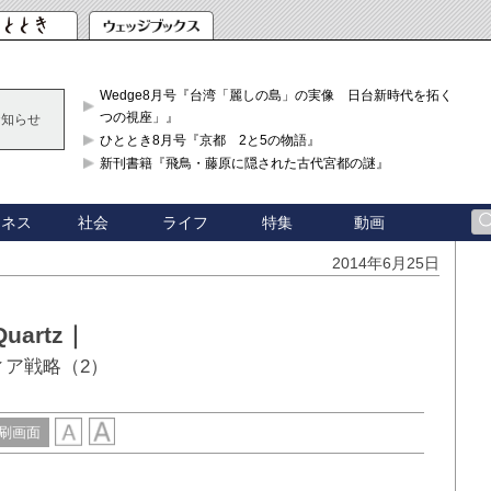
Wedge8月号『台湾「麗しの島」の実像 日台新時代を拓く「3
つの視座」』
お知らせ
ひととき8月号『京都 2と5の物語』
新刊書籍『飛鳥・藤原に隠された古代宮都の謎』
ジネス
社会
ライフ
特集
動画
2014年6月25日
artz｜
ィア戦略（2）
刷画面