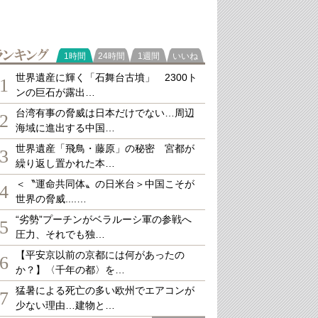
ランキング
1時間
24時間
1週間
いいね
世界遺産に輝く「石舞台古墳」 2300ト
1
ンの巨石が露出…
台湾有事の脅威は日本だけでない…周辺
2
海域に進出する中国…
世界遺産「飛鳥・藤原」の秘密 宮都が
3
繰り返し置かれた本…
＜〝運命共同体〟の日米台＞中国こそが
4
世界の脅威....…
“劣勢”プーチンがベラルーシ軍の参戦へ
5
圧力、それでも独…
【平安京以前の京都には何があったの
6
か？】〈千年の都〉を…
猛暑による死亡の多い欧州でエアコンが
7
少ない理由…建物と…