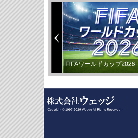
FIFAワールドカップ2026
‹Copyright © 1997-2026 Wedge All Rights Reserved.›