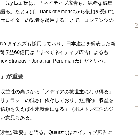
ay Lauf氏は、「ネイティブ広告も、純粋な編集
。たとえば、Bank of Americaから依頼を受けて
、元ロイターの記者を起用することで、コンテンツの
、NYタイムズも採用しており、日本進出を発表した新
年の年間収益60億円は「すべてネイティブ広告によるも
ency Strategy・Jonathan Perelman氏）だという。
性」が重要
収益性の高さから「メディアの救世主になり得る」
のリテラシーの低さに依存しており、短期的に収益を
の信頼を失えば本末転倒になる」（ボストン在住のジ
しい意見もある。
透明性が重要」と語る。Quartzではネイティブ広告に