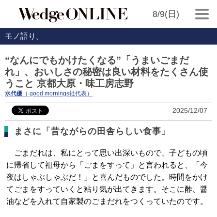
8/9(日)
モノ語り。
“なんにでもかけたくなる”「うまいごまだ
れ」、おいしさの秘密は良い材料をたくさん使
うこと 京都大原・味工房志野
水代優
（ good mornings社代表）
2025/12/07
まさに「昔ながらの田舎らしい食事」
ごまだれは、私にとって思い出深いもので、子どもの頃
に帰省して祖母から「ごまをすって」と言われると、「今
夜はしゃぶしゃぶだ！」と喜んだものでした。時間をかけ
てごまをすっていくと粘り気が出てきます。そこに酢、醤
油などを入れて自家製のごまだれをつくっていたのです。