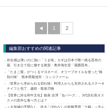
前
1
2
へ
編集部おすすめの関連記事
存在感は薄いのに強い「うま味」カギは日本で唯一残る昆布の
蔵、引き立て役に徹する敦賀・奥井海生堂「蔵囲昆布」
「たまご屋」がつくるマヨネーズ、オリーブオイルを使った“格
別の味” 熊本県菊池市・コッコファーム
〈世界から求められる切れ味〉料理人からも支持されるステーキ
ナイフと包丁、越前・龍泉刃物
【世界に誇る和牛文化】銀座 吉澤「缶バーグ」、3代目社長オス
スメの意外な食べ方とは？
＜火加減の手間なし、吹きこぼれなしの炊飯専用「土鍋」＞生ん