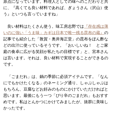
原点になっています。料理人としての味へのこだわりと共
に、『高くても良い材料であれば、ぎょうさん（沢山）使
う』といつも言っていますね」
良い材料はたくさん使う。味工房志野では
『存在感は薄
いのに強い「うま味」カギは日本で唯一残る昆布の蔵』
の
記事でも紹介した「敦賀・奥井海正堂」の昆布をぽん酢な
どの出汁に使っているそうです。「おいしいね！ とご家
庭の食卓に広がる笑顔が私たちの目標です」と、宮本さん
は言います。それは、良い材料で実現することができるの
です。
「ごまだれ」は、鍋の季節に必須アイテムです。「なん
にでもかけたくなる」のネーミング通り、しゃぶしゃぶは
もちろん、豆腐などお好みのものにかけていただければと
思います。最後にもう一つ「ぴり辛のごまだれ」もおすす
めです。私はとんかつにかけてみましたが、抜群に美味し
かったです。