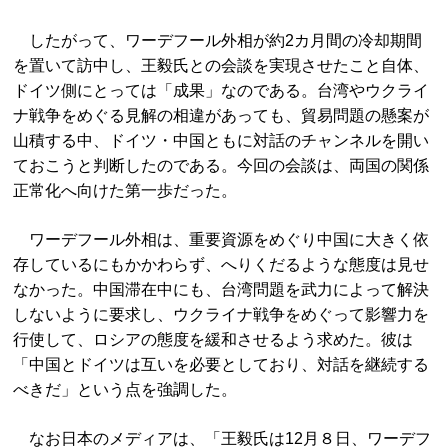
したがって、ワーデフール外相が約2カ月間の冷却期間
を置いて訪中し、王毅氏との会談を実現させたこと自体、
ドイツ側にとっては「成果」なのである。台湾やウクライ
ナ戦争をめぐる見解の相違があっても、貿易問題の懸案が
山積する中、ドイツ・中国ともに対話のチャンネルを開い
ておこうと判断したのである。今回の会談は、両国の関係
正常化へ向けた第一歩だった。
ワーデフール外相は、重要資源をめぐり中国に大きく依
存しているにもかかわらず、へりくだるような態度は見せ
なかった。中国滞在中にも、台湾問題を武力によって解決
しないように要求し、ウクライナ戦争をめぐって影響力を
行使して、ロシアの態度を緩和させるよう求めた。彼は
「中国とドイツは互いを必要としており、対話を継続する
べきだ」という点を強調した。
なお日本のメディアは、「王毅氏は12月８日、ワーデフ