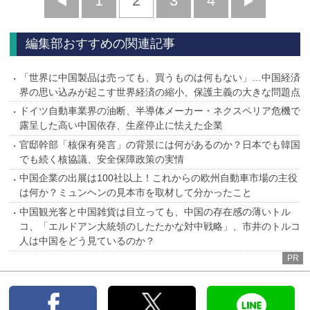
前
1
2
3
4
次
へ
へ
編集部おすすめの関連記事
「世界に中国製品は売っても、買うものは何もない」…中国経済
界の思い込みが起こす世界経済の縮小、保護主義の大きな問題点
ドイツ自動車業界の油断、半導体メーカー・ネクスペリア危機で
露呈した高い中国依存、生産停止に怯えた企業
官邸幹部「核保有発言」の背景には何があるのか？日本でも韓国
でも続く核協議、安全保障政策の実情
中国企業の出展は100社以上！これからの欧州自動車市場の主役
は何か？ミュンヘンの見本市を取材して分かったこと
中国観光客と中国雑貨は目立っても、中国の存在感の薄いトル
コ、「エルドアン大統領のしたたかな対中戦略」、市井のトルコ
人は中国をどう見ているのか？
PR