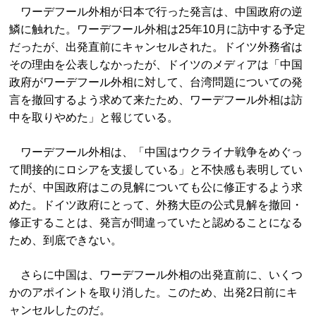
ワーデフール外相が日本で行った発言は、中国政府の逆
鱗に触れた。ワーデフール外相は25年10月に訪中する予定
だったが、出発直前にキャンセルされた。ドイツ外務省は
その理由を公表しなかったが、ドイツのメディアは「中国
政府がワーデフール外相に対して、台湾問題についての発
言を撤回するよう求めて来たため、ワーデフール外相は訪
中を取りやめた」と報じている。
ワーデフール外相は、「中国はウクライナ戦争をめぐっ
て間接的にロシアを支援している」と不快感も表明してい
たが、中国政府はこの見解についても公に修正するよう求
めた。ドイツ政府にとって、外務大臣の公式見解を撤回・
修正することは、発言が間違っていたと認めることになる
ため、到底できない。
さらに中国は、ワーデフール外相の出発直前に、いくつ
かのアポイントを取り消した。このため、出発2日前にキ
ャンセルしたのだ。