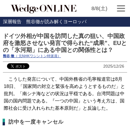
8/8(土)
深層報告 熊谷徹が読み解くヨーロッパ
ドイツ外相が中国を訪問した真の狙い、中国政
府を激怒させない発言で得られた“成果”、EUと
の「氷河期」にある中国との関係性とは？
熊谷 徹
（ 元NHKワシントン特派員）
2025/12/26
こうした発言について、中国外務省の毛寧報道官は8月
18日、「国家間の対立と緊張を高めようとするものだ」と
批判。「南シナ海などの状況は平穏である。台湾問題は中
国の国内問題である。『一つの中国』という考え方は、国
際社会に受け入れられた基本原則だ」と反論した。
訪中を一度キャンセル