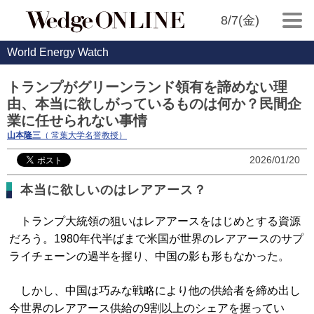
8/7(金)
World Energy Watch
トランプがグリーンランド領有を諦めない理
由、本当に欲しがっているものは何か？民間企
業に任せられない事情
山本隆三
（ 常葉大学名誉教授）
2026/01/20
本当に欲しいのはレアアース？
トランプ大統領の狙いはレアアースをはじめとする資源
だろう。1980年代半ばまで米国が世界のレアアースのサプ
ライチェーンの過半を握り、中国の影も形もなかった。
しかし、中国は巧みな戦略により他の供給者を締め出し
今世界のレアアース供給の9割以上のシェアを握ってい