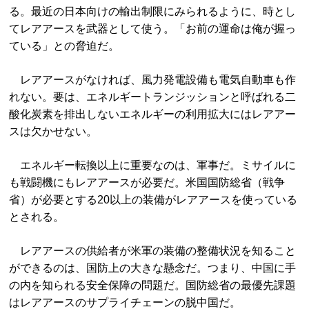
る。最近の日本向けの輸出制限にみられるように、時とし
てレアアースを武器として使う。「お前の運命は俺が握っ
ている」との脅迫だ。
レアアースがなければ、風力発電設備も電気自動車も作
れない。要は、エネルギートランジッションと呼ばれる二
酸化炭素を排出しないエネルギーの利用拡大にはレアアー
スは欠かせない。
エネルギー転換以上に重要なのは、軍事だ。ミサイルに
も戦闘機にもレアアースが必要だ。米国国防総省（戦争
省）が必要とする20以上の装備がレアアースを使っている
とされる。
レアアースの供給者が米軍の装備の整備状況を知ること
ができるのは、国防上の大きな懸念だ。つまり、中国に手
の内を知られる安全保障の問題だ。国防総省の最優先課題
はレアアースのサプライチェーンの脱中国だ。