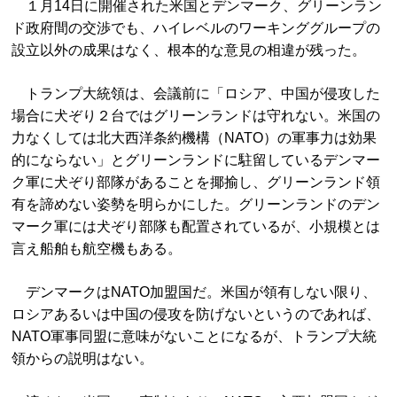
１月14日に開催された米国とデンマーク、グリーンラン
ド政府間の交渉でも、ハイレベルのワーキンググループの
設立以外の成果はなく、根本的な意見の相違が残った。
トランプ大統領は、会議前に「ロシア、中国が侵攻した
場合に犬ぞり２台ではグリーンランドは守れない。米国の
力なくしては北大西洋条約機構（NATO）の軍事力は効果
的にならない」とグリーンランドに駐留しているデンマー
ク軍に犬ぞり部隊があることを揶揄し、グリーンランド領
有を諦めない姿勢を明らかにした。グリーンランドのデン
マーク軍には犬ぞり部隊も配置されているが、小規模とは
言え船舶も航空機もある。
デンマークはNATO加盟国だ。米国が領有しない限り、
ロシアあるいは中国の侵攻を防げないというのであれば、
NATO軍事同盟に意味がないことになるが、トランプ大統
領からの説明はない。