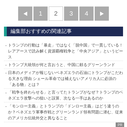
前
1
2
3
4
次
へ
へ
編集部おすすめの関連記事
トランプの行動は「暴走」ではなく「脱中国」で一貫している！
レアアースで読み解く資源覇権戦争と「中央アジア」というピー
ス
トランプ大統領が何と言おうと、中国に頼るグリーンランド
日本のメディアが報じないベネズエラの石油にトランプがこだわ
る大きな理由 シェール革命では補えないアメリカ人に必須の
「ある物」とは？
「戦争を終わらせる」と言ってたトランプがなぜ？トランプのベ
ネズエラ攻撃への狙いと誤算、次なる一手はあるのか
「モンロー主義」とトランプの「ドンロー主義」はどう違うの
か？ベネズエラ軍事作戦とグリーンランド領有問題に潜む、従来
のアメリカ伝統外交と異なること
PR