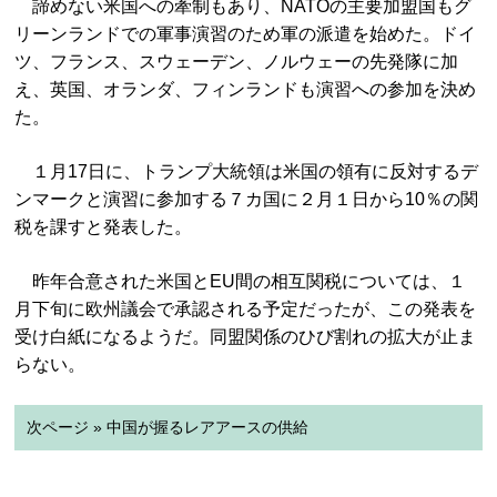
諦めない米国への牽制もあり、NATOの主要加盟国もグ
リーンランドでの軍事演習のため軍の派遣を始めた。ドイ
ツ、フランス、スウェーデン、ノルウェーの先発隊に加
え、英国、オランダ、フィンランドも演習への参加を決め
た。
１月17日に、トランプ大統領は米国の領有に反対するデ
ンマークと演習に参加する７カ国に２月１日から10％の関
税を課すと発表した。
昨年合意された米国とEU間の相互関税については、１
月下旬に欧州議会で承認される予定だったが、この発表を
受け白紙になるようだ。同盟関係のひび割れの拡大が止ま
らない。
次ページ » 中国が握るレアアースの供給