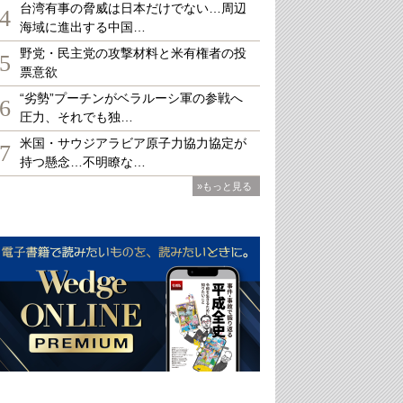
台湾有事の脅威は日本だけでない…周辺
4
海域に進出する中国…
野党・民主党の攻撃材料と米有権者の投
5
票意欲
“劣勢”プーチンがベラルーシ軍の参戦へ
6
圧力、それでも独…
米国・サウジアラビア原子力協力協定が
7
持つ懸念…不明瞭な…
»もっと見る