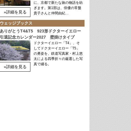
に、京都で新たな旅の物語を紡
ぎます。第1部は、俳優の常盤
»詳細を見る
貴子さんと仲間由紀…
ウェッジブックス
ありがとうT4&T5 923形ドクターイエロー
引退記念カレンダー2027 壁掛けタイプ
ドクターイエロー「T4」、そ
してドクターイエロー「T5」
の勇姿を、鉄道写真家・村上悠
太による四季折々の厳選した写
真で綴る。
»詳細を見る