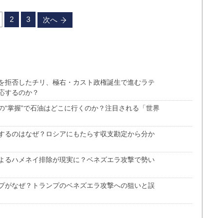
2
3
次へ
を拒否したチリ、極右・カスト政権誕生で進むラテ
応するのか？
の“掌握”で石油はどこに行くのか？注目される「世界
するのはなぜ？ロシアにもたらす収支勘定から分か
よるハメネイ排除が現実に？ベネズエラ攻撃で勢い
プがなぜ？トランプのベネズエラ攻撃への狙いと誤