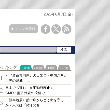
2026年8月7日(金)
メルマガ登録
ランキング
1時間
24時間
1週間
いいね
＜〝運命共同体〟の日米台＞中国こそが
1
世界の脅威....…
日本でも進む「在宅勤務廃止」、
2
GMO・熊谷代表の投稿で…
〈熊本地震〉熱中症からどう命を守る
3
か？人間は「発汗の名…