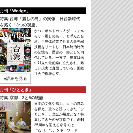
月刊「Wedge」
特集:台湾「麗しの島」の実像 日台新時代
を拓く「3つの視座」
かつてポルトガル人が「フォル
モサ（麗しの島）」と呼んだ台
湾。半導体産業で世界の最先端
技術をリードし、日本統治時代
の記憶も、歴史の一部として内
包している。一方で、現在は米
中対立の最前線に立たされ、難
しい現実に直面している。国際
社会で複雑な立…
»詳細を見る
月刊「ひととき」
特集:京都 2と5の物語
日本の文化や風土、人々の営み
を伝え、旅へと誘ってきた「ひ
ととき」。当誌が幾度となく特
集してきたのが京都です。創刊
25周年を迎える今号では、
〝2〟と〝5〟をキーワード