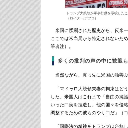
トランプ大統領が軍事行動を示唆したこ
（ロイター/アフロ）
米国に蹂躙された歴史から、反米一
ここでは米当局から特定されないた
筆者注）。
多くの批判の声の中に歓迎
当然ながら、真っ先に米国の独善ぶ
「マドゥロ大統領夫妻の拘束はどう
した。米国人はこれまで『自由の擁
いった口実を捏造し、他の国々を侵
調整するための彼らのやり口だ」（コ
「国際法の精神をトランプは台無し