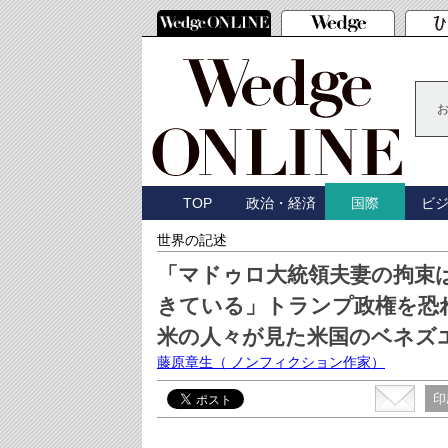
TOP
政治・経済
ビ
国際
世界の記述
「マドゥロ大統領夫妻の拘束
きている」トランプ政権を恐
米の人々が見た米国のベネズエ
藤原章生
（ ノンフィクション作家）
印