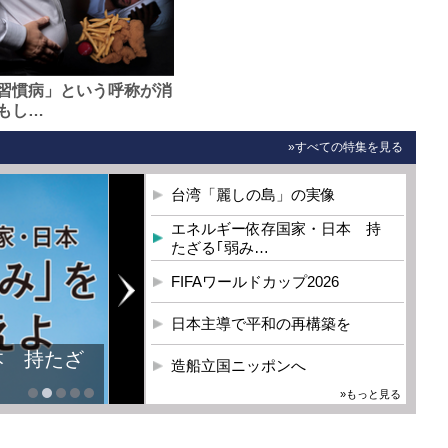
習慣病」という呼称が消
もし…
»すべての特集を見る
台湾「麗しの島」の実像
エネルギー依存国家・日本 持
たざる｢弱み…
FIFAワールドカップ2026
日本主導で平和の再構築を
本 持たざ
造船立国ニッポンへ
»もっと見る