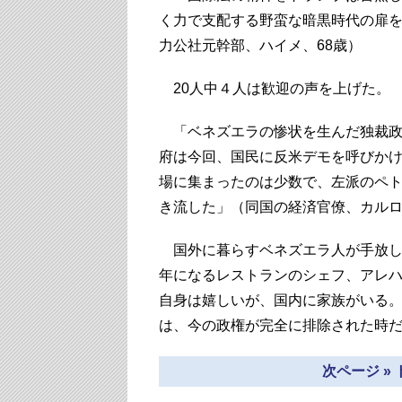
く力で支配する野蛮な暗黒時代の扉
力公社元幹部、ハイメ、68歳）
20人中４人は歓迎の声を上げた。
「ベネズエラの惨状を生んだ独裁政
府は今回、国民に反米デモを呼びか
場に集まったのは少数で、左派のペ
き流した」（同国の経済官僚、カルロ
国外に暮らすベネズエラ人が手放し
年になるレストランのシェフ、アレハ
自身は嬉しいが、国内に家族がいる
は、今の政権が完全に排除された時
次ページ »