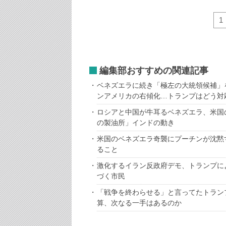
1
編集部おすすめの関連記事
ベネズエラに続き「極左の大統領候補」
ンアメリカの右傾化…トランプはどう対
ロシアと中国が牛耳るベネズエラ、米国
の製油所」インドの動き
米国のベネズエラ奇襲にプーチンが沈黙
ること
激化するイラン反政府デモ、トランプに
づく市民
「戦争を終わらせる」と言ってたトラン
算、次なる一手はあるのか