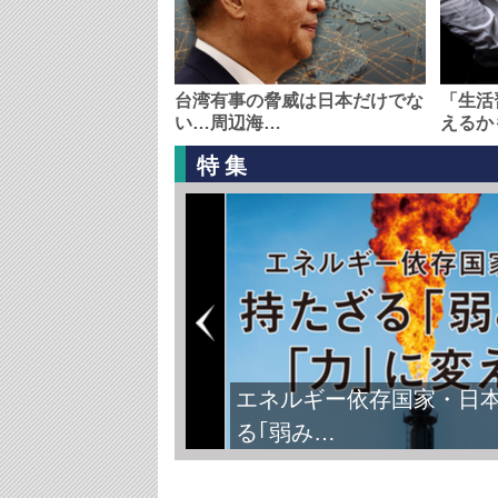
台湾有事の脅威は日本だけでな
「生活
い…周辺海…
えるか
特集
エネルギー依存国家・日
る｢弱み…