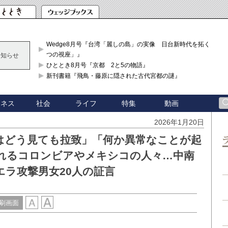
Wedge8月号『台湾「麗しの島」の実像 日台新時代を拓く「3
つの視座」』
お知らせ
ひととき8月号『京都 2と5の物語』
新刊書籍『飛鳥・藤原に隠された古代宮都の謎』
ジネス
社会
ライフ
特集
動画
2026年1月20日
はどう見ても拉致」「何か異常なことが起
れるコロンビアやメキシコの人々…中南
ラ攻撃男女20人の証言
刷画面