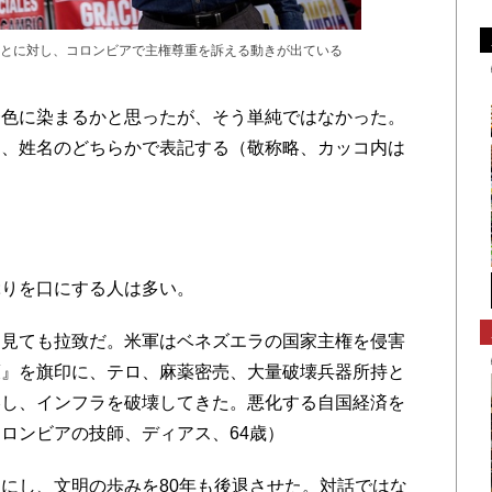
とに対し、コロンビアで主権尊重を訴える動きが出ている
色に染まるかと思ったが、そう単純ではなかった。
め、姓名のどちらかで表記する（敬称略、カッコ内は
も
りを口にする人は多い。
見ても拉致だ。米軍はベネズエラの国家主権を侵害
護』を旗印に、テロ、麻薬密売、大量破壊兵器所持と
略し、インフラを破壊してきた。悪化する自国経済を
ロンビアの技師、ディアス、64歳）
にし、文明の歩みを80年も後退させた。対話ではな