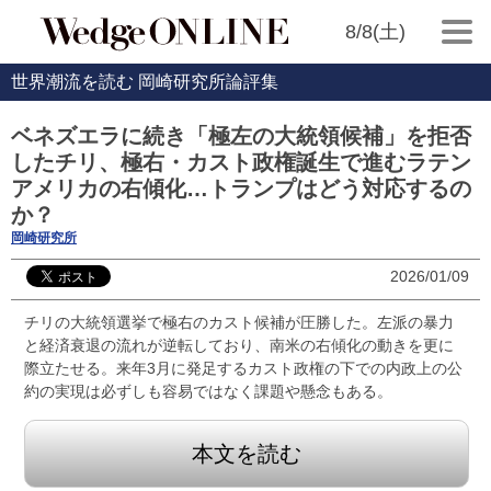
8/8(土)
世界潮流を読む 岡崎研究所論評集
ベネズエラに続き「極左の大統領候補」を拒否
したチリ、極右・カスト政権誕生で進むラテン
アメリカの右傾化…トランプはどう対応するの
か？
岡崎研究所
2026/01/09
チリの大統領選挙で極右のカスト候補が圧勝した。左派の暴力
と経済衰退の流れが逆転しており、南米の右傾化の動きを更に
際立たせる。来年3月に発足するカスト政権の下での内政上の公
約の実現は必ずしも容易ではなく課題や懸念もある。
本文を読む