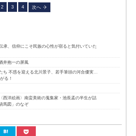
2
3
4
次へ
間伝承、信仰にこそ民族の心性が宿ると気付いていた
酒井抱一の屏風
たち 不惑を迎える北川景子、若手筆頭の河合優実…
広がる！
〈西洋絵画〉南蛮美術の蒐集家・池長孟の半生が詰
騎馬図」のなぞ