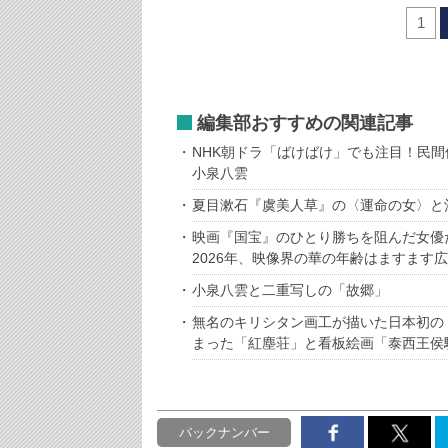
1
編集部おすすめの関連記事
NHK朝ドラ「ばけばけ」でも注目！民
小泉八雲
夏目漱石『虞美人草』の〈運命の女〉と
映画『国宝』のひとり勝ちを阻んだ女優
2026年、映像界の華の年齢はますます
小泉八雲と二重写しの「故郷」
無名のキリシタン画工が描いた日本初の
まった「紅塵荘」と看板絵画「泰西王侯
バックナンバー