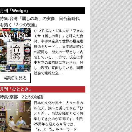
月刊「Wedge」
特集:台湾「麗しの島」の実像 日台新時代
を拓く「3つの視座」
かつてポルトガル人が「フォル
モサ（麗しの島）」と呼んだ台
湾。半導体産業で世界の最先端
技術をリードし、日本統治時代
の記憶も、歴史の一部として内
包している。一方で、現在は米
中対立の最前線に立たされ、難
しい現実に直面している。国際
社会で複雑な立…
»詳細を見る
月刊「ひととき」
特集:京都 2と5の物語
日本の文化や風土、人々の営み
を伝え、旅へと誘ってきた「ひ
ととき」。当誌が幾度となく特
集してきたのが京都です。創刊
25周年を迎える今号では、
〝2〟と〝5〟をキーワード