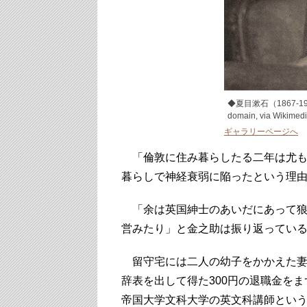
◆夏目漱石（1867-1916
domain, via Wikim
ギャラリーページへ
「倫敦に住み暮らしたる二年は尤も
暮らしで神経衰弱に陥ったという理
「余は英国紳士のあいだにあって狼
営みたり」と金之助は振り返ってい
留守宅には二人の幼子をかかえた妻
辞表を出して得た300円の退職金を
帝国大学文科大学の英文科講師とい