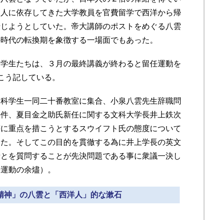
国人に依存してきた大学教員を官費留学で西洋から帰
転じようとしていた。帝大講師のポストをめぐる八雲
の時代の転換期を象徴する一場面でもあった。
学生たちは、３月の最終講義が終わると留任運動を
こう記している。
科学生一同二十番教室に集合、小泉八雲先生辞職問
の件、夏目金之助氏新任に関する文科大学長井上鉄次
等に重点を措こうとするスウイフト氏の態度について
った。そしてこの目的を貫徹する為に井上学長の英文
針とを質問することが先決問題である事に衆議一決し
任運動の余燼）。
的精神」の八雲と「西洋人」的な漱石