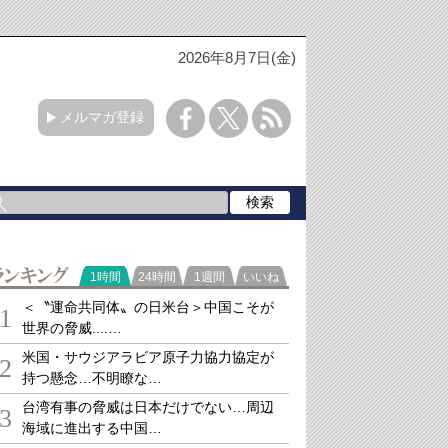
2026年8月7日(金)
メルマガ登録
ランキング
1時間
24時間
1週間
いいね
＜〝運命共同体〟の日米台＞中国こそが
1
世界の脅威....…
米国・サウジアラビア原子力協力協定が
2
持つ懸念…不明瞭な…
台湾有事の脅威は日本だけでない…周辺
3
海域に進出する中国…