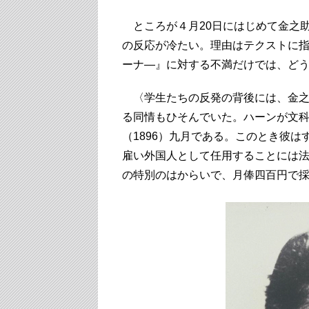
ところが４月20日にはじめて金之
の反応が冷たい。理由はテクストに
ーナ―』に対する不満だけでは、ど
〈学生たちの反発の背後には、金之
る同情もひそんでいた。ハーンが文
（1896）九月である。このとき彼
雇い外国人として任用することには
の特別のはからいで、月俸四百円で