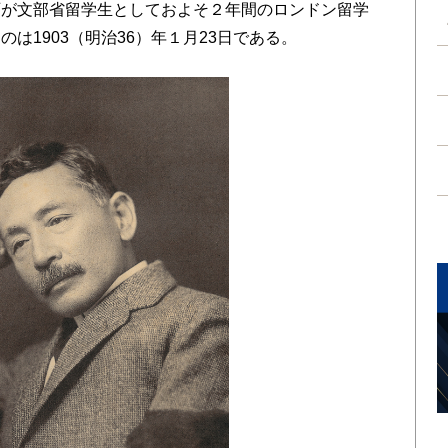
が文部省留学生としておよそ２年間のロンドン留学
は1903（明治36）年１月23日である。