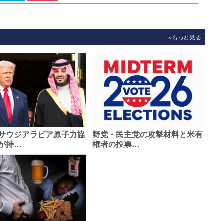
»もっと見る
サウジアラビア原子力協
野党・民主党の攻撃材料と米有
が持…
権者の投票…