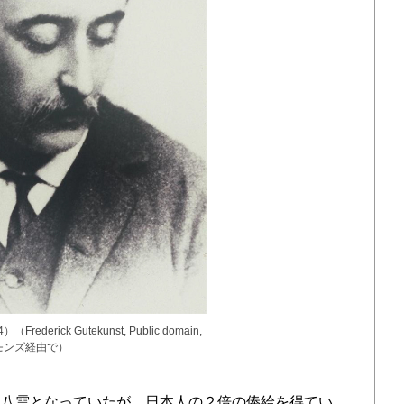
rederick Gutekunst, Public domain,
モンズ経由で）
八雲となっていたが、日本人の２倍の俸給を得てい