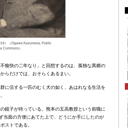
）（Ogawa Kazumasa, Public
edia Commons）
不愉快の二年なり」と回想するのは、孤独な異郷の
由からだけでは、おそらくあるまい。
群に伍する一匹のむく犬の如く、あはれなる生活を
る。
の鏡子が待っている。熊本の五高教授という前職に
まず当面の方便にあてた上で、どうにか手にしたのが
うポストである。