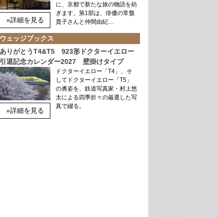
に、京都で新たな旅の物語を紡
ぎます。第1部は、俳優の常盤
»詳細を見る
貴子さんと仲間由紀…
ウェッジブックス
ありがとうT4&T5 923形ドクターイエロー
引退記念カレンダー2027 壁掛けタイプ
ドクターイエロー「T4」、そ
してドクターイエロー「T5」
の勇姿を、鉄道写真家・村上悠
太による四季折々の厳選した写
真で綴る。
»詳細を見る