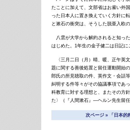
たことに加えて、文部省はお雇い外
った日本人に置き換えていく方針に
と漱石の衝突は、そうした脱亜入欧
八雲が大学から解約されると知った
はじめた。1年生の金子健二は日記に
〈三月二日（月）晴、暖、正午英文
題に関する善後処置と留任運動開始
郎氏の所見聴取の件、英作文・会話
糾明する件等々がその協議事項であ
科教育に対する理想と、またその方
た〉（『人間漱石』―ヘルン先生留
次ページ » 「日本