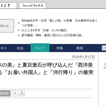
Wedge8月号『台湾「麗しの島」の実像 日台新時代を拓く「3
つの視座」』
お知らせ
ひととき8月号『京都 2と5の物語』
新刊書籍『飛鳥・藤原に隠された古代宮都の謎』
ジネス
社会
特集
動画
ライフ
2026年1月17日
本の美」と夏目漱石が呼び込んだ「西洋美
る「お雇い外国人」と「洋行帰り」の衝突
刷画面