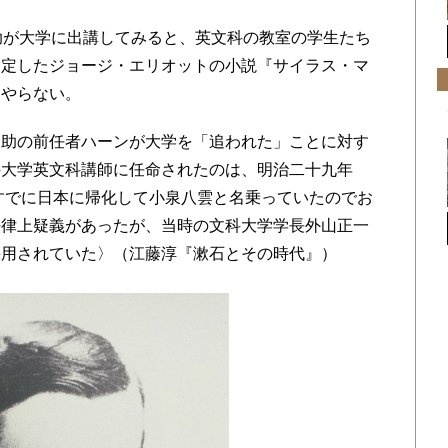
助が大学に出講してみると、英文科の教室の学生たち
指定したジョージ・エリオットの小説『サイラス・マ
うやらない。
助の前任者ハーンが大学を「追われた」ことに対す
科大学英文科講師に任命されたのは、明治二十九年
はすでに日本に帰化して小泉八雲と名乗っていたのでお
法律上疑義があったが、当時の文科大学学長外山正一
採用されていた〉（江藤淳『漱石とその時代』）