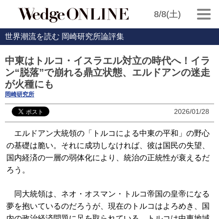
8/8(土)
世界潮流を読む 岡崎研究所論評集
中東はトルコ・イスラエル対立の時代へ！イラ
ン“脱落”で崩れる鼎立状態、エルドアンの迷走
が火種にも
岡崎研究所
2026/01/28
エルドアン大統領の「トルコによる中東の平和」の野心
の基礎は脆い。それに成功しなければ、彼は国民の失望、
国内経済の一層の弱体化により、統治の正統性が衰えるだ
ろう。
同大統領は、ネオ・オスマン・トルコ帝国の皇帝になる
夢を抱いているのだろうが、現在のトルコはよろめき、国
内の政治経済問題に足を取られている。トルコは中東地域