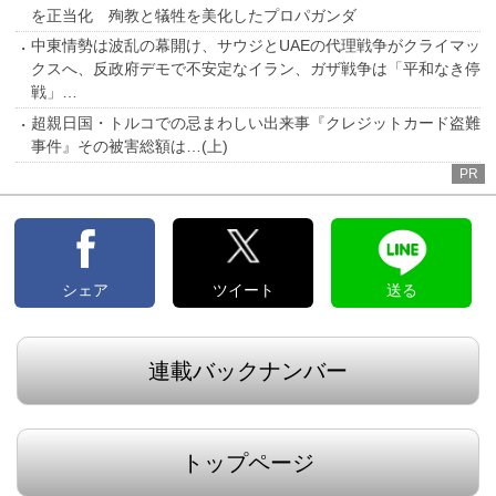
を正当化 殉教と犠牲を美化したプロパガンダ
中東情勢は波乱の幕開け、サウジとUAEの代理戦争がクライマッ
クスへ、反政府デモで不安定なイラン、ガザ戦争は「平和なき停
戦」…
超親日国・トルコでの忌まわしい出来事『クレジットカード盗難
事件』その被害総額は…(上)
PR
シェア
ツイート
送る
連載バックナンバー
トップページ