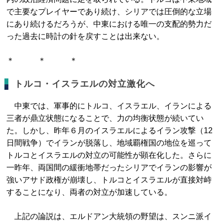
で主要なプレイヤーであり続け、シリアでは圧倒的な立場
にあり続けるだろうが、中東における唯一の支配的勢力だ
った過去に時計の針を戻すことは出来ない。
＊ ＊ ＊
トルコ・イスラエルの対立激化へ
中東では、軍事的にトルコ、イスラエル、イランによる
三者が鼎立状態になることで、力の均衡状態が続いてい
た。しかし、昨年６月のイスラエルによるイラン攻撃（12
日間戦争）でイランが脱落し、地域覇権国の地位を巡って
トルコとイスラエルの対立の可能性が顕在化した。さらに
一昨年、両国間の緩衝地帯だったシリアでイランの影響が
強いアサド政権が崩壊し、トルコとイスラエルが直接対峙
することになり、両者の対立が加速している。
上記の論説は、エルドアン大統領の野望は、スンニ派イ