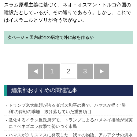
スラム原理主義に基づく、ネオ・オスマン・トルコ帝国の
建設だとしているが、その通りであろう。しかし、これで
はイスラエルとソリが合う訳がない。
次ページ » 国内政治の窮地で外に敵を作るか
前
1
2
3
次
へ
へ
編集部おすすめの関連記事
トランプ米大統領が誇るダボス和平の裏で、ハマスが描く”勝
利”の停戦の乖離 抜け落ちていた重要項目
激化するイラン反政府デモ、トランプによるハメネイ排除が現実
に？ベネズエラ攻撃で勢いづく市民
ハマスがクリスマスに発表した「我々の物語」アルアクサの洪水