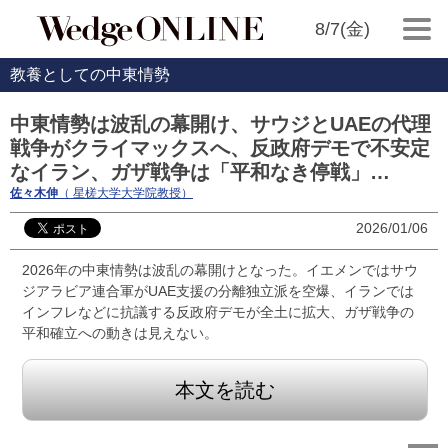
8/7(金)
教養としての中東情勢
中東情勢は波乱の幕開け、サウジとUAEの代理
戦争がクライマックスへ、反政府デモで不安定
なイラン、ガザ戦争は「平和なき停戦」…
佐々木伸
（ 星槎大学大学院教授）
2026/01/06
2026年の中東情勢は波乱の幕開けとなった。イエメンではサウ
ジアラビア連合軍がUAE支援の分離独立派を空爆、イランでは
インフレなどに抗議する反政府デモが全土に拡大、ガザ戦争の
平和確立への動きは見えない。
本文を読む