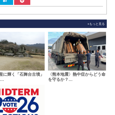
»もっと見る
産に輝く「石舞台古墳」
〈熊本地震〉熱中症からどう命
0…
を守るか？…