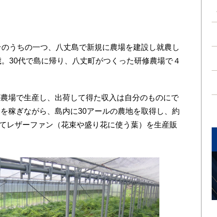
そのうちの一つ、八丈島で新規に農場を建設し就農し
歳。30代で島に帰り、八丈町がつくった研修農場で４
農場で生産し、出荷して得た収入は自分のものにで
を稼ぎながら、島内に30アールの農地を取得し、約
としてレザーファン（花束や盛り花に使う葉）を生産販