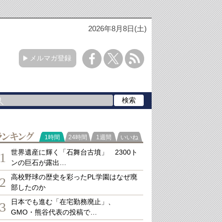
2026年8月8日(土)
メルマガ登録
ランキング
1時間
24時間
1週間
いいね
世界遺産に輝く「石舞台古墳」 2300ト
1
ンの巨石が露出…
高校野球の歴史を彩ったPL学園はなぜ廃
2
部したのか
日本でも進む「在宅勤務廃止」、
3
GMO・熊谷代表の投稿で…