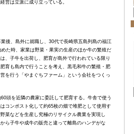
て経営は立派に成り立っている。
業後、島外に就職し、30代で長崎県五島列島の福江
始めた時、家業は野菜・果実の生産のほか牛の繁殖だ
んは、子牛を出荷し、肥育が島外で行われている限り
、肥育も島内で行うことを考え、黒毛和牛の繁殖・肥
経営を行う「やまぐちファーム」という会社をつくっ
60頭を近隣の農家に委託して肥育する。牛舎で使う
はコンポスト化して約65枚の畑で堆肥として使用す
、野菜などを生産し究極のリサイクル農業を実現し
るから子牛や成牛の販売と違って離島のハンデがな
。