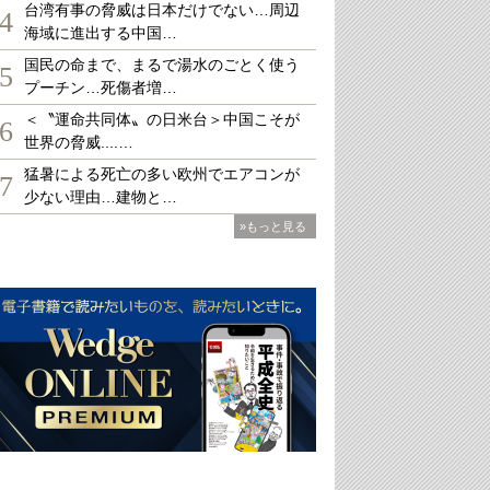
台湾有事の脅威は日本だけでない…周辺
4
海域に進出する中国…
国民の命まで、まるで湯水のごとく使う
5
プーチン…死傷者増…
＜〝運命共同体〟の日米台＞中国こそが
6
世界の脅威....…
猛暑による死亡の多い欧州でエアコンが
7
少ない理由…建物と…
»もっと見る