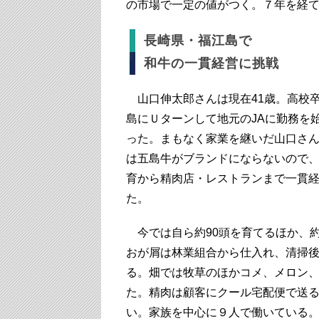
の市場で一定の値がつく。７年を経
長崎県・福江島で
和牛の一貫経営に挑戦
山口伸太郎さんは現在41歳。高校卒
島にＵターンして地元のJAに勤務を
った。まもなく家業を継いだ山口さ
は五島牛がブランドにならないので
育から精肉店・レストランまで一貫
た。
今では自ら約90頭を育てるほか、約
おが屑は林業組合から仕入れ、清掃後
る。畑では牧草のほかコメ、メロン
た。精肉は顧客にクール宅配便で送
い。家族を中心に９人で働いている