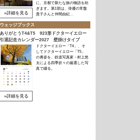
に、京都で新たな旅の物語を紡
ぎます。第1部は、俳優の常盤
»詳細を見る
貴子さんと仲間由紀…
ウェッジブックス
ありがとうT4&T5 923形ドクターイエロー
引退記念カレンダー2027 壁掛けタイプ
ドクターイエロー「T4」、そ
してドクターイエロー「T5」
の勇姿を、鉄道写真家・村上悠
太による四季折々の厳選した写
真で綴る。
»詳細を見る