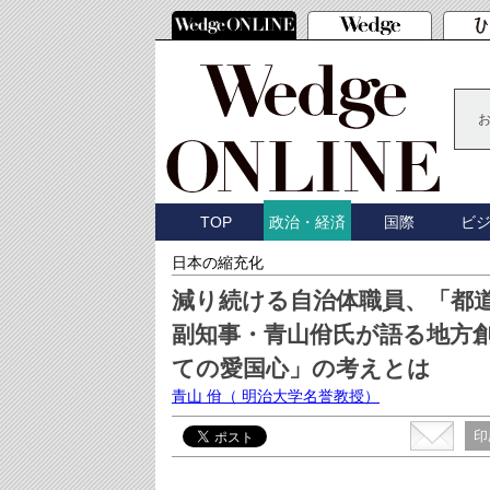
TOP
国際
ビ
政治・経済
日本の縮充化
減り続ける自治体職員、「都
副知事・青山佾氏が語る地方
ての愛国心」の考えとは
青山 佾
（ 明治大学名誉教授）
印