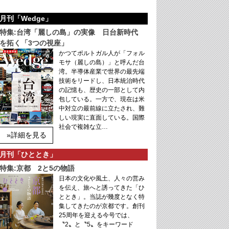
月刊「Wedge」
特集:台湾「麗しの島」の実像 日台新時代
を拓く「3つの視座」
かつてポルトガル人が「フォル
モサ（麗しの島）」と呼んだ台
湾。半導体産業で世界の最先端
技術をリードし、日本統治時代
の記憶も、歴史の一部として内
包している。一方で、現在は米
中対立の最前線に立たされ、難
しい現実に直面している。国際
社会で複雑な立…
»詳細を見る
月刊「ひととき」
特集:京都 2と5の物語
日本の文化や風土、人々の営み
を伝え、旅へと誘ってきた「ひ
ととき」。当誌が幾度となく特
集してきたのが京都です。創刊
25周年を迎える今号では、
〝2〟と〝5〟をキーワード