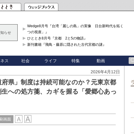
Wedge8月号『台湾「麗しの島」の実像 日台新時代を拓く「3
つの視座」』
お知らせ
ひととき8月号『京都 2と5の物語』
新刊書籍『飛鳥・藤原に隠された古代宮都の謎』
ジネス
社会
ライフ
特集
動画
2026年4月12日
道府県」制度は持続可能なのか？元東京都
創生への処方箋、カギを握る「愛郷心あっ
刷画面