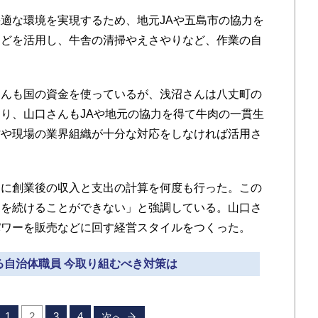
適な環境を実現するため、地元JAや五島市の協力を
などを活用し、牛舎の清掃やえさやりなど、作業の自
んも国の資金を使っているが、浅沼さんは八丈町の
り、山口さんもJAや地元の協力を得て牛肉の一貫生
村や現場の業界組織が十分な対応をしなければ活用さ
に創業後の収入と支出の計算を何度も行った。この
農を続けることができない」と強調している。山口さ
パワーを販売などに回す経営スタイルをつくった。
ける自治体職員 今取り組むべき対策は
1
2
3
4
次へ