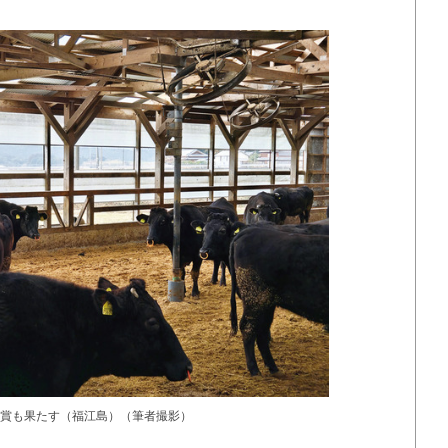
賞も果たす（福江島）（筆者撮影）