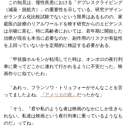
この知見は、慢性疾患における「デプレスクライビング
（減薬・脱処方）」の重要性を示している。研究デザイン
がランダム化比較試験でないという限界はあるものの、家
庭医の診療のリアルワールドを映す研究からのエビデンス
は示唆に富む。特に高齢者においては、若年期に開始した
治療が現在も本当に必要なのか、副作用のリスクが有益性
を上回っていないかを定期的に検証する必要がある。
「甲状腺ホルモンが枯渇してた時は、オンボロの夜行列
車に乗ってどこかに連れて行かれるように不安だった。映
画作りに似ていたわ」
「あれっ、フランソワ・トリュフォーがそんなことを言
ってましたよね。
『アメリカの夜』
だったかな」
「そう。『君や私のような者は映画のなかにしか生きら
れない。私達は映画という夜行列車に乗っているようなも
のだ』ってね」