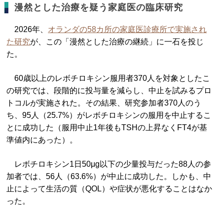
漫然とした治療を疑う家庭医の臨床研究
2026年、
オランダの58カ所の家庭医診療所で実施され
た研究
が、この「漫然とした治療の継続」に一石を投じ
た。
60歳以上のレボチロキシン服用者370人を対象としたこ
の研究では、段階的に投与量を減らし、中止を試みるプロ
トコルが実施された。その結果、研究参加者370人のう
ち、95人（25.7%）がレボチロキシンの服用を中止するこ
とに成功した（服用中止1年後もTSHの上昇なくFT4が基
準値内にあった）。
レボチロキシン1日50μg以下の少量投与だった88人の参
加者では、56人（63.6%）が中止に成功した。しかも、中
止によって生活の質（QOL）や症状が悪化することはなか
った。