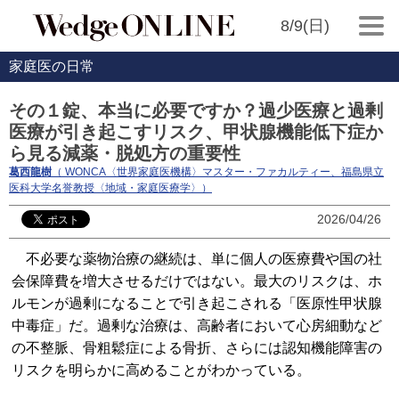
8/9(日)
家庭医の日常
その１錠、本当に必要ですか？過少医療と過剰
医療が引き起こすリスク、甲状腺機能低下症か
ら見る減薬・脱処方の重要性
葛西龍樹
（ WONCA〈世界家庭医機構〉マスター・ファカルティー、福島県立
医科大学名誉教授〈地域・家庭医療学〉）
2026/04/26
不必要な薬物治療の継続は、単に個人の医療費や国の社
会保障費を増大させるだけではない。最大のリスクは、ホ
ルモンが過剰になることで引き起こされる「医原性甲状腺
中毒症」だ。過剰な治療は、高齢者において心房細動など
の不整脈、骨粗鬆症による骨折、さらには認知機能障害の
リスクを明らかに高めることがわかっている。