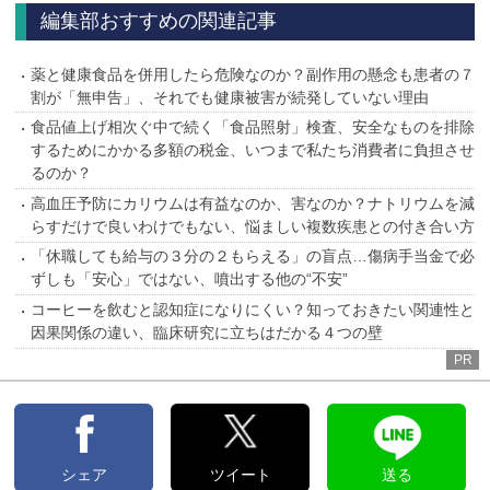
編集部おすすめの関連記事
薬と健康食品を併用したら危険なのか？副作用の懸念も患者の７
割が「無申告」、それでも健康被害が続発していない理由
食品値上げ相次ぐ中で続く「食品照射」検査、安全なものを排除
するためにかかる多額の税金、いつまで私たち消費者に負担させ
るのか？
高血圧予防にカリウムは有益なのか、害なのか？ナトリウムを減
らすだけで良いわけでもない、悩ましい複数疾患との付き合い方
「休職しても給与の３分の２もらえる」の盲点…傷病手当金で必
ずしも「安心」ではない、噴出する他の“不安”
コーヒーを飲むと認知症になりにくい？知っておきたい関連性と
因果関係の違い、臨床研究に立ちはだかる４つの壁
PR
シェア
ツイート
送る