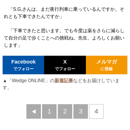
「S.G.さんは、まだ夜行列車に乗っているんですか。そ
れとも下車できたんですか」
「下車できたと思います。でも今度は薬をさらに減らし
て自分の足で歩くことへの挑戦ね。先生、よろしくお願い
します」
Facebook
X
メルマガ
でフォロー
でフォロー
に登録
▲「Wedge ONLINE」の
新着記事
などをお届けしていま
す。
前
1
2
3
4
へ