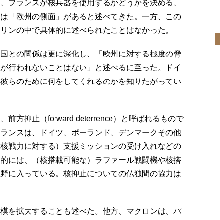
、フランスが核兵器を使用するかどうかを決める、
には「欧州の側面」があると述べてきた。一方、この
トリンの中で具体的に述べられたことはなかった。
国との関係は更に深化し、「欧州に対する極度の脅
応が行われないことはない」と述べるに至った。ドイ
が彼らのために何をしてくれるのかを知りたがってい
止（forward deterrence）と呼ばれるもので
フランスは、ドイツ、ポーランド、デンマークその他
（核戦力に対する）支援ミッションの受け入れなどの
来的には、（核搭載可能な）ラファール戦闘機や核搭
視野に入っている。核抑止についての仏独間の協力は
模を拡大することも述べた。他方、マクロンは、パ