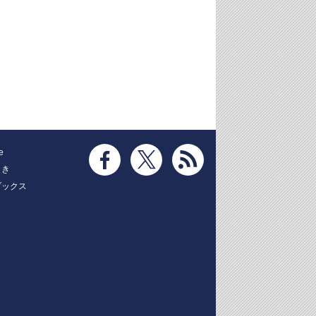
e
とき
ブックス