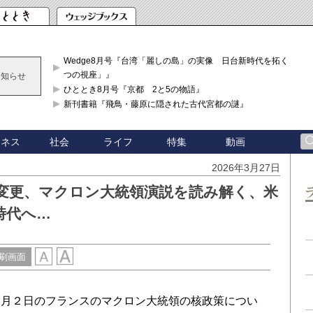
Wedge8月号『台湾「麗しの島」の実像 日台新時代を拓く「3
つの視座」』
お知らせ
ひととき8月号『京都 2と5の物語』
新刊書籍『飛鳥・藤原に隠された古代宮都の謎』
ジネス
社会
ライフ
特集
動画
2026年3月27日
変更、マクロン大統領演説を読み解く、米
時代へ…
刷画面
月２日のフランスのマクロン大統領の核政策につい