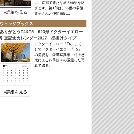
に、京都で新たな旅の物語を紡
ぎます。第1部は、俳優の常盤
»詳細を見る
貴子さんと仲間由紀…
ウェッジブックス
ありがとうT4&T5 923形ドクターイエロー
引退記念カレンダー2027 壁掛けタイプ
ドクターイエロー「T4」、そ
してドクターイエロー「T5」
の勇姿を、鉄道写真家・村上悠
太による四季折々の厳選した写
真で綴る。
»詳細を見る