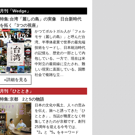
月刊「Wedge」
特集:台湾「麗しの島」の実像 日台新時代
を拓く「3つの視座」
かつてポルトガル人が「フォル
モサ（麗しの島）」と呼んだ台
湾。半導体産業で世界の最先端
技術をリードし、日本統治時代
の記憶も、歴史の一部として内
包している。一方で、現在は米
中対立の最前線に立たされ、難
しい現実に直面している。国際
社会で複雑な立…
»詳細を見る
月刊「ひととき」
特集:京都 2と5の物語
日本の文化や風土、人々の営み
を伝え、旅へと誘ってきた「ひ
ととき」。当誌が幾度となく特
集してきたのが京都です。創刊
25周年を迎える今号では、
〝2〟と〝5〟をキーワード