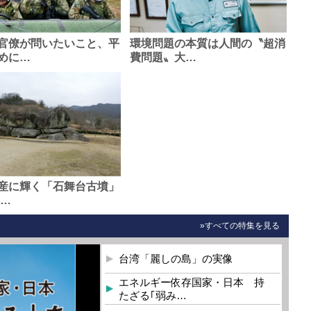
官僚が問いたいこと、平
環境問題の本質は人間の〝超消
めに…
費問題〟大…
産に輝く「石舞台古墳」
0…
»すべての特集を見る
台湾「麗しの島」の実像
エネルギー依存国家・日本 持
たざる｢弱み…