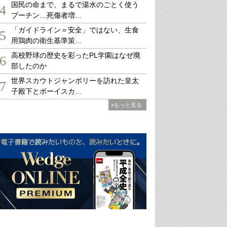
国民の命まで、まるで湯水のごとく使う
4
プーチン…死傷者増…
「ガイドライン＝安全」ではない、生食
5
用鶏肉の衛生基準策…
高校野球の歴史を彩ったPL学園はなぜ廃
6
部したのか
世界スカウトジャンボリーを訪れた皇太
7
子殿下とボーイスカ…
»もっと見る