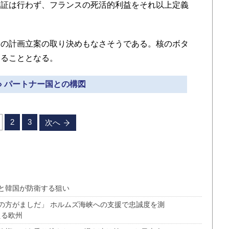
保証は行わず、フランスの死活的利益をそれ以上定義
の計画立案の取り決めもなさそうである。核のボタ
することとなる。
» パートナー国との構図
2
3
次へ
スと韓国が防衛する狙い
の方がましだ」 ホルムズ海峡への支援で忠誠度を測
える欧州