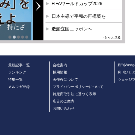
FIFAワールドカップ2026
日本主導で平和の再構築を
本 持たざ
造船立国ニッポンへ
»もっと見る
最新記事一覧
会社案内
月刊Wedg
ランキング
採用情報
月刊ひと
特集一覧
著作権について
ウェッジ
メルマガ登録
プライバシーポリシーについて
特定商取引法に基づく表示
広告のご案内
お問い合わせ