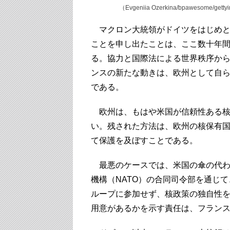
（Evgeniia Ozerkina/bpawesome/gett
マクロン大統領がドイツをはじめと
ことを申し出たことは、ここ数十年
る。協力と国際法による世界秩序か
ンスの新たな動きは、欧州として自
である。
欧州は、もはや米国が信頼性ある核
い。残された方法は、欧州の核保有
て保護を及ぼすことである。
最悪のケースでは、米国の傘の代わ
機構（NATO）の合同司令部を通じ
ループに参加せず、核政策の独自性
用意があるかを示す責任は、フラン