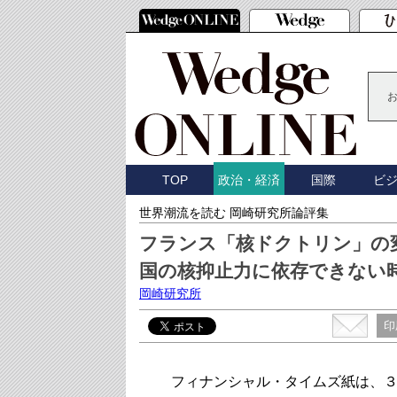
TOP
国際
ビ
政治・経済
世界潮流を読む 岡崎研究所論評集
フランス「核ドクトリン」の
国の核抑止力に依存できない
岡崎研究所
印
フィナンシャル・タイムズ紙は、３