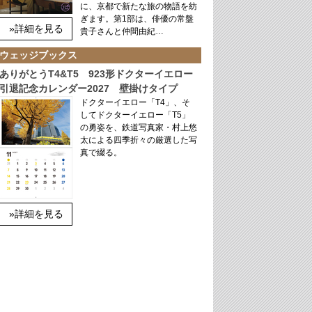
に、京都で新たな旅の物語を紡
ぎます。第1部は、俳優の常盤
»詳細を見る
貴子さんと仲間由紀…
ウェッジブックス
ありがとうT4&T5 923形ドクターイエロー
引退記念カレンダー2027 壁掛けタイプ
ドクターイエロー「T4」、そ
してドクターイエロー「T5」
の勇姿を、鉄道写真家・村上悠
太による四季折々の厳選した写
真で綴る。
»詳細を見る