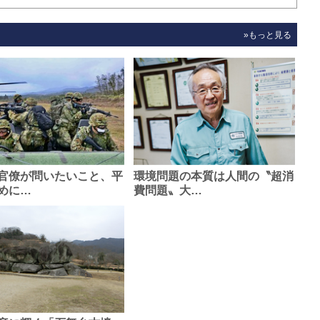
»もっと見る
官僚が問いたいこと、平
環境問題の本質は人間の〝超消
めに…
費問題〟大…