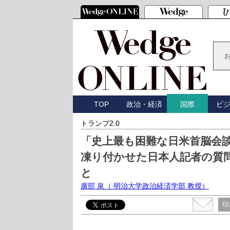
TOP
政治・経済
ビ
国際
トランプ2.0
「史上最も困難な日米首脳会
凍り付かせた日本人記者の質
と
廣部 泉
（ 明治大学政治経済学部 教授）
印