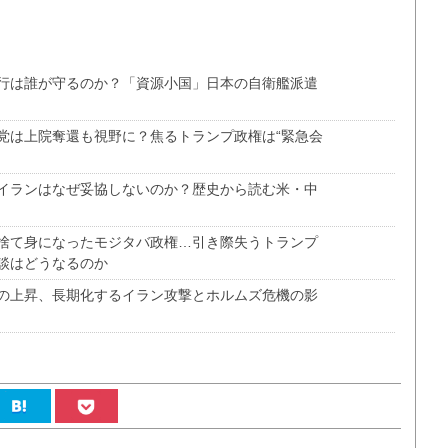
行は誰が守るのか？「資源小国」日本の自衛艦派遣
党は上院奪還も視野に？焦るトランプ政権は“緊急会
え
イランはなぜ妥協しないのか？歴史から読む米・中
捨て身になったモジタバ政権…引き際失うトランプ
談はどうなるのか
の上昇、長期化するイラン攻撃とホルムズ危機の影