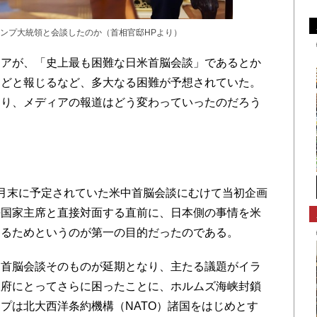
ンプ大統領と会談したのか（首相官邸HPより）
アが、「史上最も困難な日米首脳会談」であるとか
などと報じるなど、多大なる困難が予想されていた。
切り、メディアの報道はどう変わっていったのだろう
月末に予定されていた米中首脳会談にむけて当初企画
平国家主席と直接対面する直前に、日本側の事情を米
するためというのが第一の目的だったのである。
首脳会談そのものが延期となり、主たる議題がイラ
政府にとってさらに困ったことに、ホルムズ海峡封鎖
プは北大西洋条約機構（NATO）諸国をはじめとす