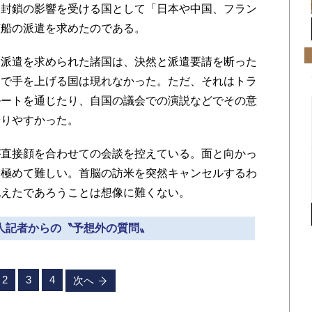
、封鎖の影響を受ける国として「日本や中国、フラン
艦船の派遣を求めたのである。
派遣を求められた諸国は、決然と派遣要請を断った
んで手を上げる国は現れなかった。ただ、それはトラ
ルートを通じたり、自国の議会での演説などでその意
やりやすかった。
直接顔を合わせての会談を控えている。面と向かっ
は極めて難しい。首脳の訪米を突然キャンセルするわ
抱えたであろうことは想像に難くない。
本人記者からの〝予想外の質問〟
2
3
4
次へ