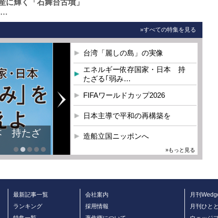
産に輝く「石舞台古墳」
0…
»すべての特集を見る
台湾「麗しの島」の実像
エネルギー依存国家・日本 持
たざる｢弱み…
FIFAワールドカップ2026
日本主導で平和の再構築を
本 持たざ
造船立国ニッポンへ
»もっと見る
最新記事一覧
会社案内
月刊Wedg
ランキング
採用情報
月刊ひと