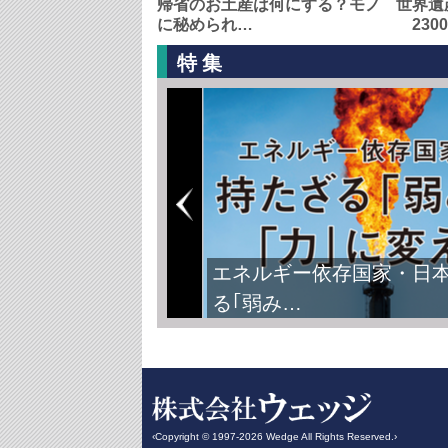
帰省のお土産は何にする？モノ
世界遺
に秘められ…
230
特集
エネルギー依存国家・日
る｢弱み…
‹Copyright © 1997-2026 Wedge All Rights Reserved.›