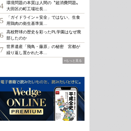
環境問題の本質は人間の〝超消費問題〟
4
大田区の町工場社長…
「ガイドライン＝安全」ではない、生食
5
用鶏肉の衛生基準策…
高校野球の歴史を彩ったPL学園はなぜ廃
6
部したのか
世界遺産「飛鳥・藤原」の秘密 宮都が
7
繰り返し置かれた本…
»もっと見る