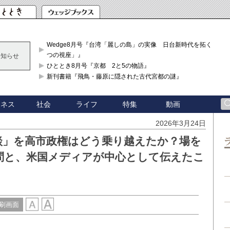
Wedge8月号『台湾「麗しの島」の実像 日台新時代を拓く「3
つの視座」』
お知らせ
ひととき8月号『京都 2と5の物語』
新刊書籍『飛鳥・藤原に隠された古代宮都の謎』
ジネス
社会
ライフ
特集
動画
2026年3月24日
談」を高市政権はどう乗り越えたか？場を
問と、米国メディアが中心として伝えたこ
刷画面