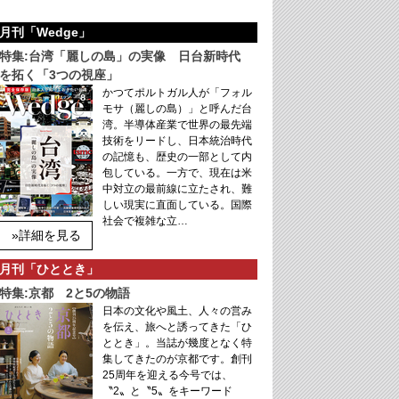
月刊「Wedge」
特集:台湾「麗しの島」の実像 日台新時代
を拓く「3つの視座」
かつてポルトガル人が「フォル
モサ（麗しの島）」と呼んだ台
湾。半導体産業で世界の最先端
技術をリードし、日本統治時代
の記憶も、歴史の一部として内
包している。一方で、現在は米
中対立の最前線に立たされ、難
しい現実に直面している。国際
社会で複雑な立…
»詳細を見る
月刊「ひととき」
特集:京都 2と5の物語
日本の文化や風土、人々の営み
を伝え、旅へと誘ってきた「ひ
ととき」。当誌が幾度となく特
集してきたのが京都です。創刊
25周年を迎える今号では、
〝2〟と〝5〟をキーワード