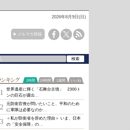
2026年8月9日(日)
メルマガ登録
ランキング
1時間
24時間
1週間
いいね
世界遺産に輝く「石舞台古墳」 2300ト
1
ンの巨石が露出…
元防衛官僚が問いたいこと、平和のため
2
に軍隊は必要なのか…
＜私が防衛省を辞めた理由＞ いま、日本
3
の「安全保障」の…