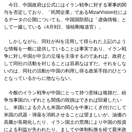
今日、中国政府は公式にはイラン戦争に対する軍事的関
与を否定しており、「民間企業」であるMizarVision社によ
るデータの公開についても、中国国防部は「虚偽情報」と
して一蹴している（4月9日、張暁剛報道官）。
しかしながら、同社がAIを活用して得られた上記のよう
な情報を一般に提供していることは事実であり、イラン戦
争に対し中国が中立の立場を主張するのであれば、政府と
して同社の活動を封じることは容易なはずだ。それをしな
いのは、同社の活動が中国の利用し得る政策手段のひとつ
となっているからに他ならない。
今般のイラン戦争が中国にとって持つ意味は複雑だ。紛
争当事国のいずれとも関係の毀損はできれば回避したい
し、米国による介入も米国の関心を中東にくぎ付けにして
米国の武器・弾薬を消耗させることは望ましいが、油価の
高騰が長期化したり、イラン国土の荒廃により中国の投資
による利益が失われたり、ましてや体制転換を経て親米政