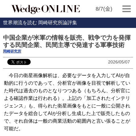
8/7(金)
世界潮流を読む 岡崎研究所論評集
中国企業が米軍の情報を販売、戦争で力を発揮
する民間企業、民間主導で発達する軍事技術
岡崎研究所
2026/05/07
今日の衛星画像解析は、必要なデータを入力してAIが自
動的に行うのであって、分析官が画像を目視で解析してい
た時代は過去のものとなりつつある（もちろん、分析官に
よる確認作業は行われる）。上記の「加工されたインテリ
ジェンス」も、得られた衛星画像をもとに一般に公開され
たデータを総合してAIが分析し生成した上で販売したもの
で、それ自体は一般の商業活動の範囲内と言い張ることが
可能だ。