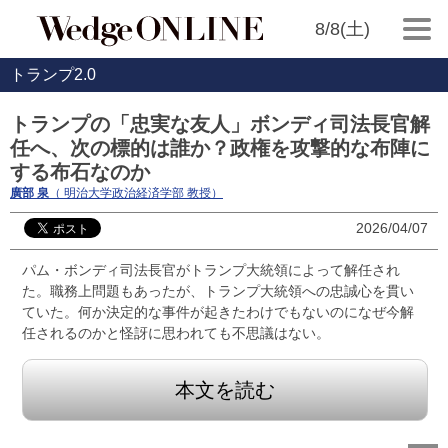
8/8(土)
トランプ2.0
トランプの「忠実な友人」ボンディ司法長官解
任へ、次の標的は誰か？政権を攻撃的な布陣に
する布石なのか
廣部 泉
（ 明治大学政治経済学部 教授）
2026/04/07
パム・ボンディ司法長官がトランプ大統領によって解任され
た。職務上問題もあったが、トランプ大統領への忠誠心を貫い
ていた。何か決定的な事件が起きたわけでもないのになぜ今解
任されるのかと怪訝に思われても不思議はない。
本文を読む