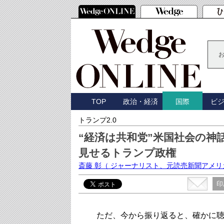
TOP
政治・経済
ビ
国際
トランプ2.0
“経済は共和党”米国社会の神
見せるトランプ政権
斎藤 彰
（ ジャーナリスト、元読売新聞アメリ
印
ただ、今から振り返ると、確かに聴