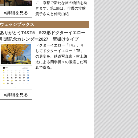
に、京都で新たな旅の物語を紡
ぎます。第1部は、俳優の常盤
»詳細を見る
貴子さんと仲間由紀…
ウェッジブックス
ありがとうT4&T5 923形ドクターイエロー
引退記念カレンダー2027 壁掛けタイプ
ドクターイエロー「T4」、そ
してドクターイエロー「T5」
の勇姿を、鉄道写真家・村上悠
太による四季折々の厳選した写
真で綴る。
»詳細を見る