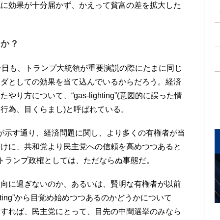
流に効果が十分届かず、かえって貧富の差を拡大した
のか？
今日も、トランプ大統領が重要演説の際にたまに同じ
ンダとしての効果を当て込んでいるからだろう。経済
方について、“gas-lighting”(意図的に誤った情
行為、目くらまし)と呼ばれている。
調査が示す通り、経済問題に関し、より多くの有権者が当
かけに、共和党より民主党への信頼を高めつつあると
トランプ政権としては、ただならぬ事態だ。
向に過ぎないのか、あるいは、賢明な有権者が以前
ghting”から目覚め始めつつあるのかどうかについて
とすれば、民主党にとって、目先の中間選挙のみなら