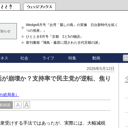
Wedge8月号『台湾「麗しの島」の実像 日台新時代を拓く「3
つの視座」』
お知らせ
ひととき8月号『京都 2と5の物語』
新刊書籍『飛鳥・藤原に隠された古代宮都の謎』
ジネス
社会
ライフ
特集
動画
2026年5月12日
話が崩壊か？支持率で民主党が逆転、焦り
カ総局長）
刷画面
衆受けする手法ではあったが、実際には、大幅減税