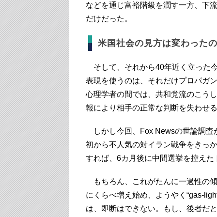
などを通じ富裕階級を潤す一方、下
だけだった。
米国社会の見方は変わった
そして、それから40年近く立った
表現を使うのは、それだけプロパガ
心理学者の間では、共和党流のこうしたやり
報により相手の正常な判断を失わせる
しかし今回、Fox Newsの世論
初から不人気の対イラン戦争をきっ
すれば、6カ月後に中間選挙を控えた
もちろん、これがたんに一過性の傾
にくらべ増え始め、ようやく“gas-li
は、即断はできない。もし、後者だ