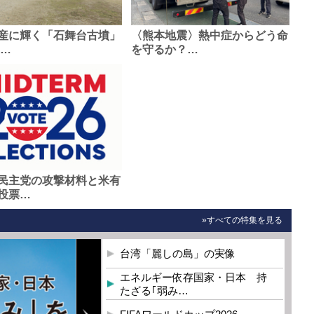
産に輝く「石舞台古墳」
〈熊本地震〉熱中症からどう命
0…
を守るか？…
民主党の攻撃材料と米有
投票…
»すべての特集を見る
台湾「麗しの島」の実像
エネルギー依存国家・日本 持
たざる｢弱み…