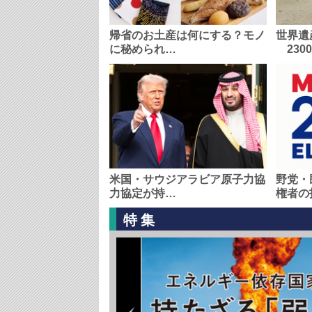
帰省のお土産は何にする？モノ
世界遺
に秘められ…
230
米国・サウジアラビア原子力協
野党・
力協定が持…
権者の
特集