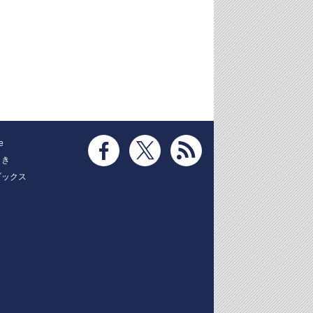
e
とき
ブックス