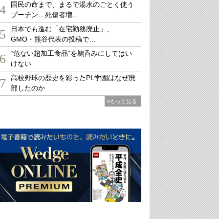
国民の命まで、まるで湯水のごとく使う
4
プーチン…死傷者増…
日本でも進む「在宅勤務廃止」、
5
GMO・熊谷代表の投稿で…
“危ない超加工食品”を鵜呑みにしてはい
6
けない
高校野球の歴史を彩ったPL学園はなぜ廃
7
部したのか
»もっと見る