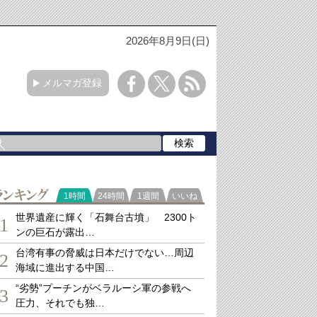
2026年8月9日(日)
メルマガ登録
ランキング
1時間
24時間
1週間
いいね
世界遺産に輝く「石舞台古墳」 2300ト
1
ンの巨石が露出…
台湾有事の脅威は日本だけでない…周辺
2
海域に進出する中国…
“劣勢”プーチンがベラルーシ軍の参戦へ
3
圧力、それでも独…