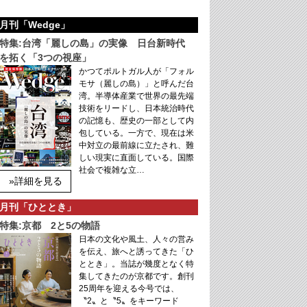
月刊「Wedge」
特集:台湾「麗しの島」の実像 日台新時代
を拓く「3つの視座」
かつてポルトガル人が「フォル
モサ（麗しの島）」と呼んだ台
湾。半導体産業で世界の最先端
技術をリードし、日本統治時代
の記憶も、歴史の一部として内
包している。一方で、現在は米
中対立の最前線に立たされ、難
しい現実に直面している。国際
社会で複雑な立…
»詳細を見る
月刊「ひととき」
特集:京都 2と5の物語
日本の文化や風土、人々の営み
を伝え、旅へと誘ってきた「ひ
ととき」。当誌が幾度となく特
集してきたのが京都です。創刊
25周年を迎える今号では、
〝2〟と〝5〟をキーワード