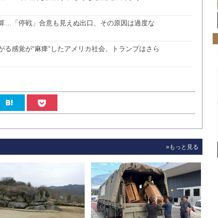
算…「停戦」合意も見えぬ出口、その原因は過度な
がる感覚が“麻痺”したアメリカ社会、トランプはさら
»もっと見る