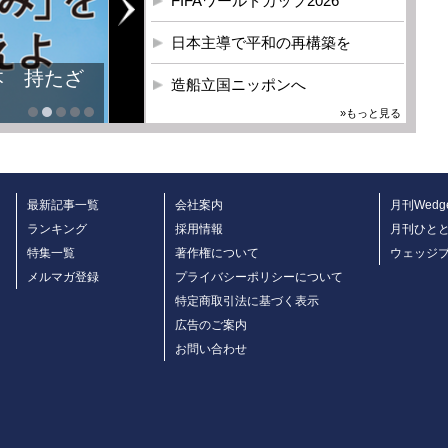
FIFAワールドカップ2026
日本主導で平和の再構築を
本 持たざ
造船立国ニッポンへ
»もっと見る
最新記事一覧
会社案内
月刊Wedg
ランキング
採用情報
月刊ひと
特集一覧
著作権について
ウェッジ
メルマガ登録
プライバシーポリシーについて
特定商取引法に基づく表示
広告のご案内
お問い合わせ