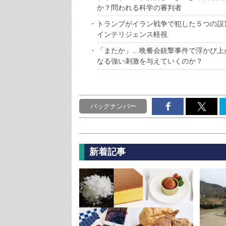
か？問われる科学の審判者
トランプがイラン戦争で犯した５つの誤
インテリジェンス軽視
「またか」…晩餐会銃撃事件で浮かび上
なる強い刺激を与えていくのか？
バックナンバー
新着記事