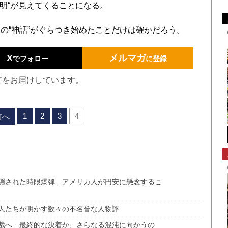
光明“が見えてくることになる。
“神話”がぐらつき始めたことだけは確かだろう。
X
メルマガ
でフォロー
に登録
どをお届けしています。
1
2
3
4
前へ
隠された時限爆弾…アメリカ人が円安に懸念するこ
人たちが明かす数々の不名誉な人物評
裁へ…最終的な決着か、さらなる混沌に向かうの