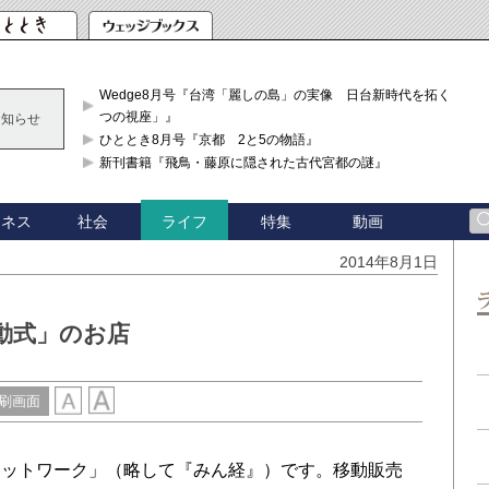
Wedge8月号『台湾「麗しの島」の実像 日台新時代を拓く「3
つの視座」』
お知らせ
ひととき8月号『京都 2と5の物語』
新刊書籍『飛鳥・藤原に隠された古代宮都の謎』
ジネス
社会
特集
動画
ライフ
2014年8月1日
動式」のお店
刷画面
ットワーク」（略して『みん経』）です。移動販売