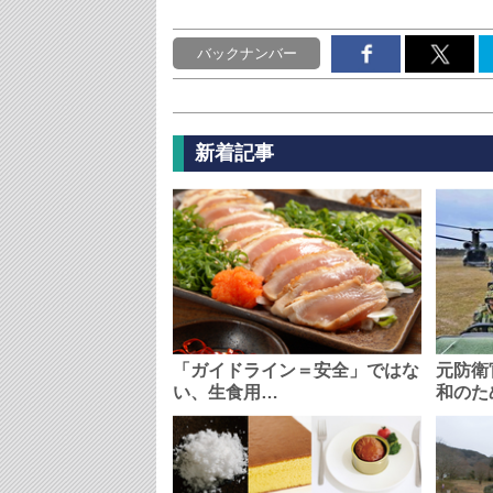
バックナンバー
新着記事
「ガイドライン＝安全」ではな
元防衛
い、生食用…
和のた