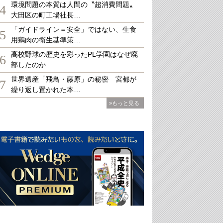
環境問題の本質は人間の〝超消費問題〟
4
大田区の町工場社長…
「ガイドライン＝安全」ではない、生食
5
用鶏肉の衛生基準策…
高校野球の歴史を彩ったPL学園はなぜ廃
6
部したのか
世界遺産「飛鳥・藤原」の秘密 宮都が
7
繰り返し置かれた本…
»もっと見る