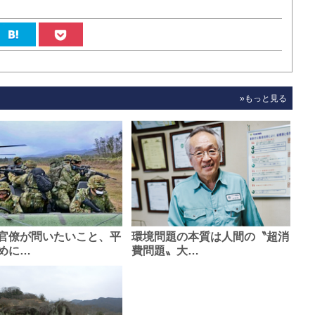
»もっと見る
官僚が問いたいこと、平
環境問題の本質は人間の〝超消
めに…
費問題〟大…