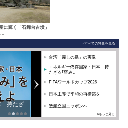
産に輝く「石舞台古墳」
0…
»すべての特集を見る
台湾「麗しの島」の実像
エネルギー依存国家・日本 持
たざる｢弱み…
FIFAワールドカップ2026
日本主導で平和の再構築を
本 持たざ
造船立国ニッポンへ
»もっと見る