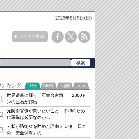
2026年8月9日(日)
メルマガ登録
ランキング
1時間
24時間
1週間
いいね
世界遺産に輝く「石舞台古墳」 2300ト
1
ンの巨石が露出…
元防衛官僚が問いたいこと、平和のため
2
に軍隊は必要なのか…
＜私が防衛省を辞めた理由＞ いま、日本
3
の「安全保障」の…