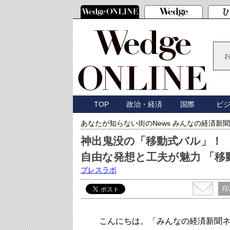
TOP
政治・経済
国際
ビ
あなたが知らない街のNews みんなの経済新聞
神出鬼没の「移動式バル」！
自由な発想と工夫が魅力 「移
プレスラボ
印
こんにちは。「みんなの経済新聞ネ