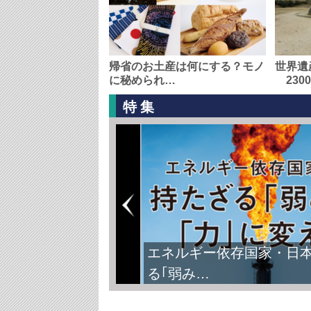
帰省のお土産は何にする？モノ
世界遺
に秘められ…
230
特集
エネルギー依存国家・日
る｢弱み…