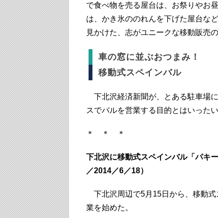
で食べ物を売る屋台は、お祭りやお
は、かき氷ののれんを下げた屋台な
見かけた、志がユニークな移動販売
車の窓に並ぶおつまみ！
移動式スペインバル
下北沢経済新聞が、とある駐車場に
スでバルを営業する目的とはいった
＊ ＊ ＊
下北沢に移動式スペインバル「パキ
／2014／6／18）
下北沢周辺で5月15日から、移動式スペ
業を始めた。