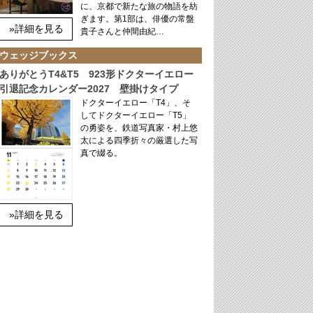
に、京都で新たな旅の物語を紡
ぎます。第1部は、俳優の常盤
»詳細を見る
貴子さんと仲間由紀…
ウェッジブックス
ありがとうT4&T5 923形ドクターイエロー
引退記念カレンダー2027 壁掛けタイプ
ドクターイエロー「T4」、そ
してドクターイエロー「T5」
の勇姿を、鉄道写真家・村上悠
太による四季折々の厳選した写
真で綴る。
»詳細を見る