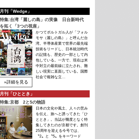
月刊「Wedge」
特集:台湾「麗しの島」の実像 日台新時代
を拓く「3つの視座」
かつてポルトガル人が「フォル
モサ（麗しの島）」と呼んだ台
湾。半導体産業で世界の最先端
技術をリードし、日本統治時代
の記憶も、歴史の一部として内
包している。一方で、現在は米
中対立の最前線に立たされ、難
しい現実に直面している。国際
社会で複雑な立…
»詳細を見る
月刊「ひととき」
特集:京都 2と5の物語
日本の文化や風土、人々の営み
を伝え、旅へと誘ってきた「ひ
ととき」。当誌が幾度となく特
集してきたのが京都です。創刊
25周年を迎える今号では、
〝2〟と〝5〟をキーワード