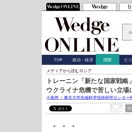
TOP
政治・経済
ビ
国際
メディアから読むロシア
トレーニン「新たな国家戦略
ウクライナ危機で苦しい立場
小泉悠
（ 東京大学先端科学技術研究センター
印
＊ ＊ ＊