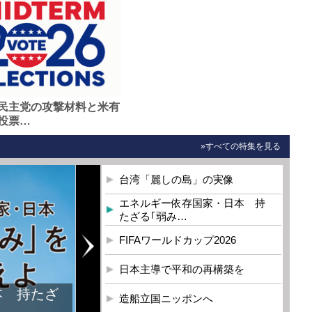
民主党の攻撃材料と米有
投票…
»すべての特集を見る
台湾「麗しの島」の実像
エネルギー依存国家・日本 持
たざる｢弱み…
FIFAワールドカップ2026
日本主導で平和の再構築を
本 持たざ
造船立国ニッポンへ