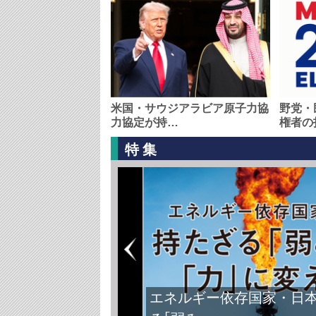
米国・サウジアラビア原子力協
野党・
力協定が持…
権者の
特集
エネルギー依存国家・日