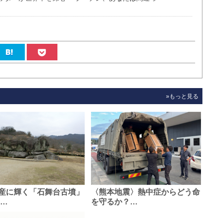
»もっと見る
産に輝く「石舞台古墳」
〈熊本地震〉熱中症からどう命
0…
を守るか？…