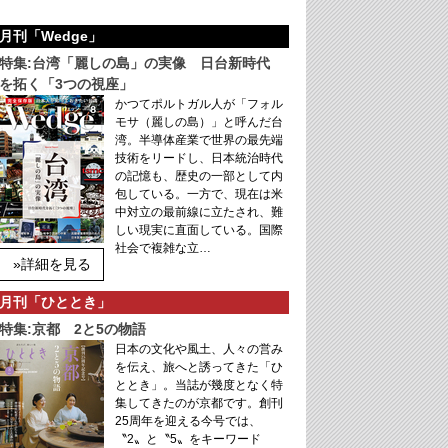
月刊「Wedge」
特集:台湾「麗しの島」の実像 日台新時代
を拓く「3つの視座」
かつてポルトガル人が「フォル
モサ（麗しの島）」と呼んだ台
湾。半導体産業で世界の最先端
技術をリードし、日本統治時代
の記憶も、歴史の一部として内
包している。一方で、現在は米
中対立の最前線に立たされ、難
しい現実に直面している。国際
社会で複雑な立…
»詳細を見る
月刊「ひととき」
特集:京都 2と5の物語
日本の文化や風土、人々の営み
を伝え、旅へと誘ってきた「ひ
ととき」。当誌が幾度となく特
集してきたのが京都です。創刊
25周年を迎える今号では、
〝2〟と〝5〟をキーワード