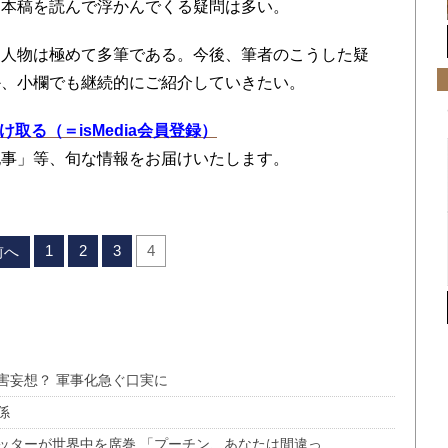
、本稿を読んで浮かんでくる疑問は多い。
人物は極めて多筆である。今後、筆者のこうした疑
か、小欄でも継続的にご紹介していきたい。
を受け取る（＝isMedia会員登録）
記事」等、旬な情報をお届けいたします。
1
2
3
4
前へ
害妄想？ 軍事化急ぐ口実に
係
ッターが世界中を席巻 「プーチン、あなたは間違っ