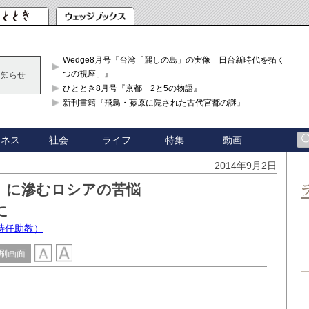
Wedge8月号『台湾「麗しの島」の実像 日台新時代を拓く「3
つの視座」』
お知らせ
ひととき8月号『京都 2と5の物語』
新刊書籍『飛鳥・藤原に隠された古代宮都の謎』
ジネス
社会
ライフ
特集
動画
2014年9月2日
」に滲むロシアの苦悩
に
特任助教）
刷画面