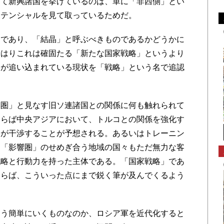
して新興諸国を挙げているのは、単に「非西側」とい
ポテンシャルを見て取っているためだ。
であり、「結晶」と呼ぶべきものであるかどうかに
やはりこれは確固たる「新たな国家戦略」というより
アが追い込まれている現状を「戦略」という名で追認
圏」と見なす旧ソ連諸国との関係に何も触れられて
ならば中央アジアにおいて、トルコとの関係を強化す
」が干渉することが予想される。あるいはトレーニン
た「影響圏」のせめぎ合う地域の国々もただ無力な客
戦略と行動力を持った主体である。「国家戦略」であ
ならば、こういった点にまで鋭く筆が及んでくるよう
う簡単にいくものなのか、ロシア軍を近代化すると