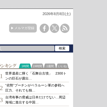
2026年8月8日(土)
メルマガ登録
ランキング
1時間
24時間
1週間
いいね
世界遺産に輝く「石舞台古墳」 2300ト
1
ンの巨石が露出…
“劣勢”プーチンがベラルーシ軍の参戦へ
2
圧力、それでも独…
台湾有事の脅威は日本だけでない…周辺
3
海域に進出する中国…