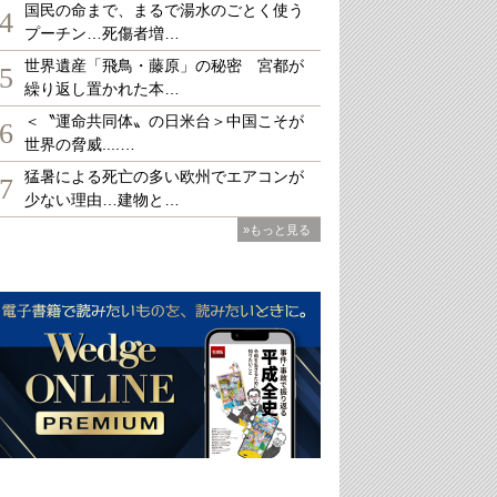
国民の命まで、まるで湯水のごとく使う
4
プーチン…死傷者増…
世界遺産「飛鳥・藤原」の秘密 宮都が
5
繰り返し置かれた本…
＜〝運命共同体〟の日米台＞中国こそが
6
世界の脅威....…
猛暑による死亡の多い欧州でエアコンが
7
少ない理由…建物と…
»もっと見る