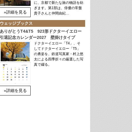
に、京都で新たな旅の物語を紡
ぎます。第1部は、俳優の常盤
»詳細を見る
貴子さんと仲間由紀…
ウェッジブックス
ありがとうT4&T5 923形ドクターイエロー
引退記念カレンダー2027 壁掛けタイプ
ドクターイエロー「T4」、そ
してドクターイエロー「T5」
の勇姿を、鉄道写真家・村上悠
太による四季折々の厳選した写
真で綴る。
»詳細を見る