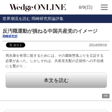
8/9(日)
世界潮流を読む 岡崎研究所論評集
反汚職運動が損ねる中国共産党のイメージ
岡崎研究所
2014/09/10
周永康を有罪に処するためには、その腐敗堕落ぶりを立証する
必要があった。しかしそれは、共産党支配の正統性への不信感
にも繋がり…
本文を読む
PR