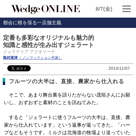
8/7(金)
都会に根を張る一店舗主義
定番も多彩なオリジナルも魅力的
知識と感性が生み出すジェラート
ジェラテリア アクオリーナ
島村菜津
（ ノンフィクション作家）
2014/11/07
フルーツの大半は、直接、農家から仕入れる
そこで、あまり舞台裏を語りたがらない茂垣さんにお願
いし、おずおずと素材のことを訊ねてみた。
すると「ジェラートに使うフルーツの大半は、直接、農
家から仕入れています」という返事が返ってきた。「ハー
ブなどもそうです。ミルクは北海道の牧場より送っていた