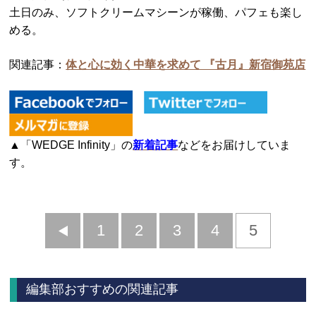
土日のみ、ソフトクリームマシーンが稼働、パフェも楽し
める。
関連記事：
体と心に効く中華を求めて 『古月』新宿御苑店
▲「WEDGE Infinity」の
新着記事
などをお届けしていま
す。
前
1
2
3
4
5
へ
編集部おすすめの関連記事