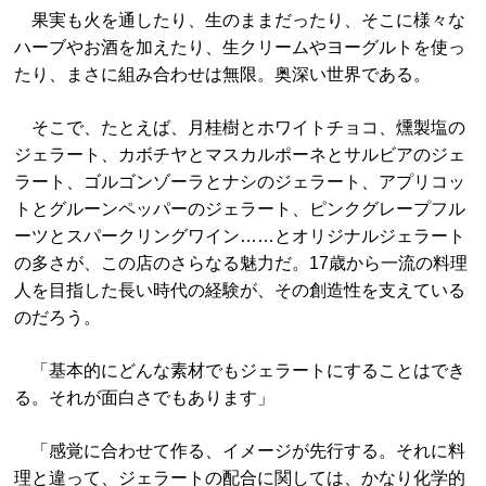
果実も火を通したり、生のままだったり、そこに様々な
ハーブやお酒を加えたり、生クリームやヨーグルトを使っ
たり、まさに組み合わせは無限。奥深い世界である。
そこで、たとえば、月桂樹とホワイトチョコ、燻製塩の
ジェラート、カボチヤとマスカルポーネとサルビアのジェ
ラート、ゴルゴンゾーラとナシのジェラート、アプリコッ
トとグルーンペッパーのジェラート、ピンクグレープフル
ーツとスパークリングワイン……とオリジナルジェラート
の多さが、この店のさらなる魅力だ。17歳から一流の料理
人を目指した長い時代の経験が、その創造性を支えている
のだろう。
「基本的にどんな素材でもジェラートにすることはでき
る。それが面白さでもあります」
「感覚に合わせて作る、イメージが先行する。それに料
理と違って、ジェラートの配合に関しては、かなり化学的